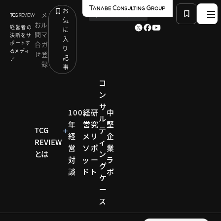
お
メ
by
TCG 戦略総合研究所
気
お
ル
経営者の
に
問
マ
決断をサ
入
ポートす
合
ガ
り
るメディ
せ
登
記
ア
録
事
コ
ン
サ
HOME
経営テーマ一覧
Keyword：北陸支社
100
経
研
中
ル
年
営
究
堅
TCG
テ
経
メ
リ
企
REVIEW
ィ
KEYWORD
営
ソ
ポ
業
とは
ン
対
ッ
ー
ラ
グ
北陸支社
談
ド
ト
ボ
製造
建設
物流
住宅
ケ
食品
農業
小売・サービス
ー
卸売・商社
ヘルスケア
ス
教育・学習
金融
観光・宿泊
モデル企業
2025.04.30