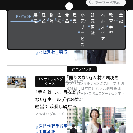
VIEW MORE
人が全て、だからこそ
編集部オススメ記事
「教育は理念から」
製
建
物
住
食
農
小
卸
ヘ
教
金
観
KEYWORD
造
設
流
宅
品
業
売・
売・
ル
育・
融
光
サクラパックス
サ
商
ス
学
宿
ー
社
ケ
習
泊
ビジョン
経営者育成
ビ
ア
組織変革
ス
リーダーシップ
北陸
北陸支社
製造
経営メソッド
「偏りのない」人材と環境を
コンサルティング
2024.03.29
タナベコンサルティンググループ 社外
ケース
取締役／日本ロレアル 元副社長 兼
「手を離して、目を離さ
コーポレート・コミュニケーション本部
ない」ホールディング
本部長／キャリアコンサルタント 井村
2026.07.31
牧
経営で成長し続ける
マルオリグループ
次世代幹部育成
事業承継