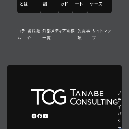
とは
談
ッド
ート
ケース
コラ
書籍紹
外部メディア寄稿
免責事
サイトマッ
ム
介
一覧
項
プ
プ
ラ
イ
バ
シ
ー