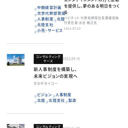
を提供し、夢のある明日をつく
中期経営計画
る
次世代幹部育成
ハピネット 代表取締役社長兼最高執
人事制度
北陸
行責任者 水谷 敏之氏
北陸支社
2026.07.23
小売・サービス
コンサルティング
2022.09.15
ケース
新人事制度を構築し、
未来ビジョンの実現へ
タカギセイコー
ビジョン
人事制度
北陸
北陸支社
製造
コンサルティング