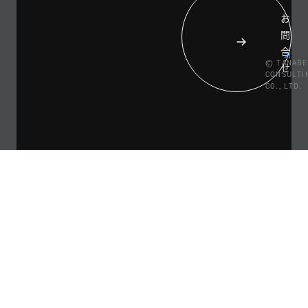
お
問
合
© TANABE
せ
CONSULTI
CO., LTD.