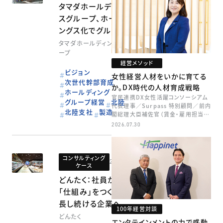
タマダホールディング
スグループ、ホールディ
ングス化でグループ全
体最適を実現
タマダホールディングスグル
ープ
経営メソッド
ビジョン
女性経営人材をいかに育てる
次世代幹部育成
か。DX時代の人材育成戦略
ホールディング
官民連携DX女性活躍コンソーシアム
グループ経営
北陸
代表理事／Surpass 特別顧問／前内
北陸支社
製造
閣総理大臣補佐官（賃金・雇用担当）
矢田 稚子
2026.07.30
コンサルティング
2023.01.26
ケース
どんたく：社員が育つ
「仕組み」をつくり、成
長し続ける企業へ
100年経営対談
どんたく
エンタテインメントの力で感動