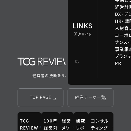
経営計
DX・デ
HR・
LINKS
人材育
関連サイト
コーポ
ナンス・
事業承継
ブラン
TCG 戦略総合研
by
PR
究所
経営者の決断をサポートするメディア
TOP PAGE
経営テーマ一覧
TCG
100年
経営
研究
コンサル
REVIEW
経営対
メソ
リポ
ティング