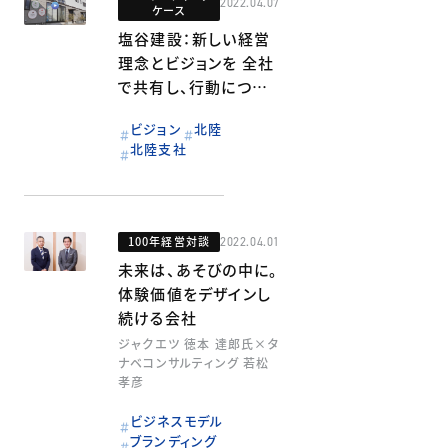
2022.04.07
ケース
塩谷建設：新しい経営
理念とビジョンを 全社
で共有し、行動につな
げる
ビジョン
北陸
北陸支社
100年経営対談
2022.04.01
未来は、あそびの中に。
体験価値をデザインし
続ける会社
ジャクエツ 徳本 達郎氏×タ
ナベコンサルティング 若松
孝彦
ビジネスモデル
ブランディング