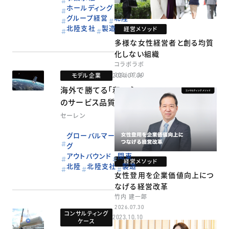
ホールディング
グループ経営
北陸
北陸支社
製造
経営メソッド
多様な女性経営者と創る均質
化しない組織
コラボラボ
モデル企業
2026.07.30
2024.01.06
海外で勝てる「和の心」
のサービス品質
セーレン
グローバルマーケティン
グ
アウトバウンド
関東
経営メソッド
北陸
北陸支社
製造
女性登用を企業価値向上につ
なげる経営改革
竹内 建一郎
2026.07.30
コンサルティング
2023.10.10
ケース