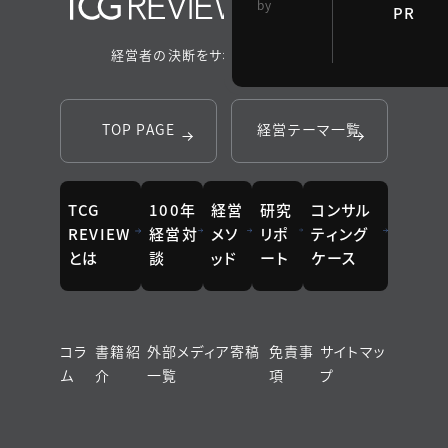
by
PR
究所
経営者の決断をサポートするメディア
TOP PAGE
経営テーマ一覧
TCG
100年
経営
研究
コンサル
REVIEW
経営対
メソ
リポ
ティング
とは
談
ッド
ート
ケース
コラ
書籍紹
外部メディア寄稿
免責事
サイトマッ
ム
介
一覧
項
プ