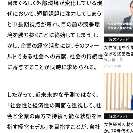
目まぐるしく外部環境が変化している現
代において、短期課題に注力してしまう
と中長期視点が薄れ、目の前の競争環
境を勝ち抜くことに終始してしまう。し
経営メソッド
かし、企業の経営活動には、そのフィー
女性登用を企
なげる経営改
ルドである社会への貢献、社会の持続性
竹内 建一郎
に寄与することが同時に求められる。
2026.07.30
したがって、近未来的な予測ではなく、
「社会性と経済性の両面を重視して、社
会と企業の両方で持続可能な状態を目
経営メソッド
女性経営人材
指す経営モデル」を目指すことが、自社
か。DX時代の