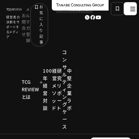
お
メ
by
TCG 戦略総合研究所
気
お
ル
経営者の
に
問
マ
決断をサ
入
ポートす
合
ガ
り
るメディ
せ
登
記
ア
録
事
コ
ン
サ
HOME
コンサルティング メソッド
100
経
研
中
ル
ビジョン実現に向けた幹部人材育成
年
営
究
堅
TCG
テ
経
メ
リ
企
REVIEW
ィ
営
ソ
ポ
業
コンサルティ
とは
ン
対
ッ
ー
ラ
ング メソッド
グ
談
ド
ト
ボ
コンサ
ケ
ー
ルティ
ス
ング メ