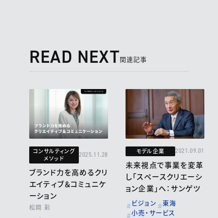
READ NEXT
関連記事
コンサルティング
モデル企業
2021.09.01
2025.11.28
メソッド
未来視点で事業を変革
ブランド力を高めるクリ
し「スペースクリエーシ
エイティブ＆コミュニケ
ョン企業」へ：サンゲツ
ーション
ビジョン
東海
松岡 彩
小売・サービス