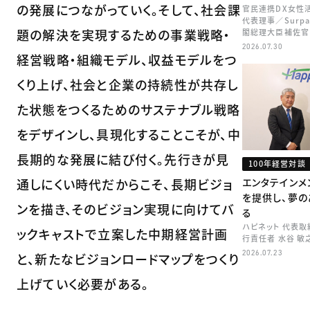
の発展につながっていく。そして、社会課
官民連携DX女性
代表理事／Surp
題の解決を実現するための事業戦略・
閣総理大臣補佐官
矢田 稚子
2026.07.30
経営戦略・組織モデル、収益モデルをつ
くり上げ、社会と企業の持続性が共存し
た状態をつくるためのサステナブル戦略
をデザインし、具現化することこそが、中
長期的な発展に結び付く。先行きが見
100年経営対談
通しにくい時代だからこそ、長期ビジョ
エンタテインメ
を提供し、夢の
ンを描き、そのビジョン実現に向けてバ
る
ハピネット 代表
ックキャストで立案した中期経営計画
行責任者 水谷 敏
2026.07.23
と、新たなビジョンロードマップをつくり
上げていく必要がある。