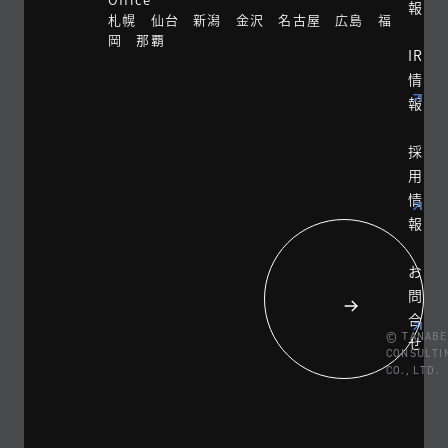
報
札幌 仙台 新潟 金沢 名古屋 広島 福
岡 那覇
IR
情
報
採
用
情
報
お
問
合
© TANABE
せ
CONSULTI
CO., LTD.