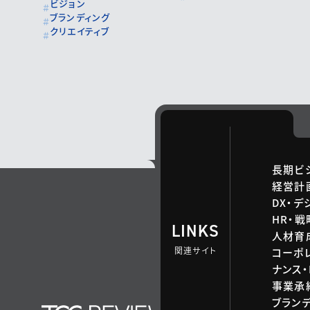
ビジョン
ブランディング
クリエイティブ
長期ビ
経営計
DX・デ
HR・
LINKS
人材育
関連サイト
コーポ
ナンス・
事業承継
ブラン
TCG 戦略総合研