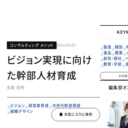
KEY
コンサルティング メソッド
2024.04.01
製造
建設
食品
農業
ビジョン実現に向け
卸売・商社
教育・学習
た幹部人材育成
VIEW
編集部オ
名倉 克明
ビジョン
経営者育成
次世代幹部育成
組織デザイン