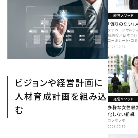
経営メソッド
「偏りのない」
タナベコンサルティ
取締役／日本ロレ
コーポレート・コ
本部長／キャリアコ
2026.07.31
牧
ビジョンや経営計画に
人材育成計画を組み込
経営メソッド
む
多様な女性経
化しない組織
コラボラボ
2026.07.30