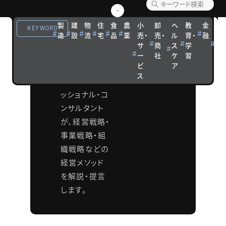
ソッド
製
建
物
住
食
農
小
卸
ヘ
教
金
観
KEYWORD
造
設
流
宅
品
業
売・
売・
ル
育・
融
光
タナベコンサ
サ
商
ス
学
宿
ルティンググ
ー
社
ケ
習
泊
ビ
ア
ループの各分
ス
野のプロフェ
ッショナル・コ
ンサルタント
が、経営戦略・
事業戦略・組
織戦略などの
経営メソッド
を解説・提言
します。