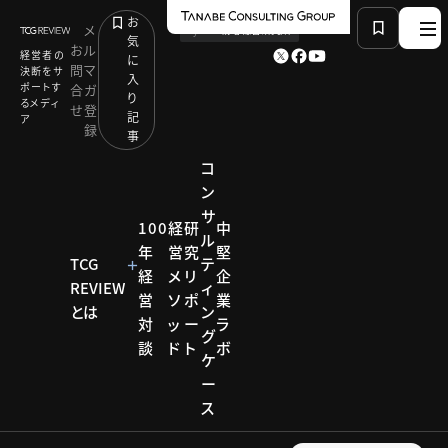
お
メ
by
TCG 戦略総合研究所
気
お
ル
経営者の
に
問
マ
決断をサ
入
ポートす
合
ガ
り
るメディ
せ
登
記
ア
録
事
コ
ン
サ
HOME
コンサルティング メソッド
経営者人材育成概論
100
経
研
中
ル
年
営
究
堅
TCG
テ
経
メ
リ
企
コンサルティ
REVIEW
ィ
営
ソ
ポ
業
ング メソッド
とは
ン
対
ッ
ー
ラ
コンサ
グ
談
ド
ト
ボ
ケ
ルティ
ー
ス
ング メ