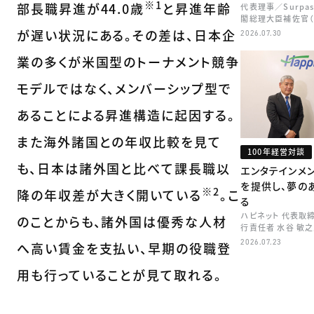
※1
部長職昇進が44.0歳
と昇進年齢
代表理事／Surpa
閣総理大臣補佐官（
矢田 稚子
が遅い状況にある。その差は、日本企
2026.07.30
業の多くが米国型のトーナメント競争
モデルではなく、メンバーシップ型で
あることによる昇進構造に起因する。
また海外諸国との年収比較を見て
100年経営対談
も、日本は諸外国と比べて課長職以
エンタテインメ
を提供し、夢の
※2
降の年収差が大きく開いている
。こ
る
ハピネット 代表取
のことからも、諸外国は優秀な人材
行責任者 水谷 敏
2026.07.23
へ高い賃金を支払い、早期の役職登
用も行っていることが見て取れる。