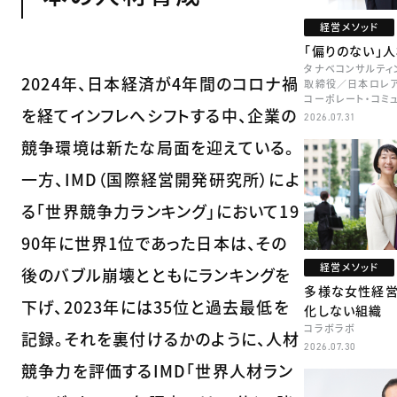
経営メソッド
「偏りのない」
タナベコンサルティ
2024年、日本経済が4年間のコロナ禍
取締役／日本ロレア
コーポレート・コミ
を経てインフレへシフトする中、企業の
本部長／キャリアコ
2026.07.31
牧
競争環境は新たな局面を迎えている。
一方、IMD（国際経営開発研究所）によ
る「世界競争力ランキング」において19
90年に世界1位であった日本は、その
経営メソッド
後のバブル崩壊とともにランキングを
多様な女性経
下げ、2023年には35位と過去最低を
化しない組織
コラボラボ
記録。それを裏付けるかのように、人材
2026.07.30
競争力を評価するIMD「世界人材ラン