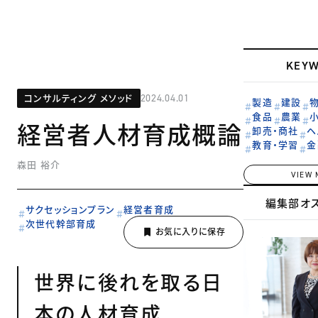
KEY
コンサルティング メソッド
2024.04.01
製造
建設
食品
農業
経営者人材育成概論
卸売・商社
ヘ
教育・学習
金
森田 裕介
VIEW 
編集部オ
サクセッションプラン
経営者育成
次世代幹部育成
世界に後れを取る日
本の人材育成