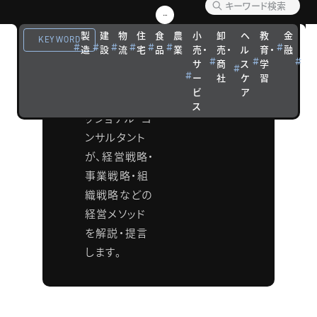
ソッド
製
建
物
住
食
農
小
卸
ヘ
教
金
観
KEYWORD
タナベコンサ
造
設
流
宅
品
業
売・
売・
ル
育・
融
光
ルティンググ
サ
商
ス
学
宿
ー
社
ケ
習
泊
ループの各分
ビ
ア
野のプロフェ
ス
ッショナル・コ
ンサルタント
が、経営戦略・
事業戦略・組
織戦略などの
経営メソッド
を解説・提言
します。