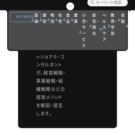
ソッド
製
建
物
住
食
農
小
卸
ヘ
教
金
観
KEYWORD
造
設
流
宅
品
業
売・
売・
ル
育・
融
光
タナベコンサ
サ
商
ス
学
宿
ルティンググ
ー
社
ケ
習
泊
ビ
ア
ループの各分
ス
野のプロフェ
ッショナル・コ
ンサルタント
が、経営戦略・
事業戦略・組
織戦略などの
経営メソッド
を解説・提言
します。