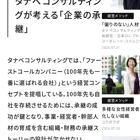
タナベコンサルティン
グが考える「企業の承
経営メソッド
「偏りのない」人
継」
タナベコンサルティング
取締役／日本ロレアル 
コーポレート・コミュニ
本部長／キャリアコンサ
2026.07.31
牧
タナベコンサルティングでは、「ファー
ストコールカンパニー（100年先も一
番に選ばれる会社）」という経営コン
セプトを提唱している。100年先も自
経営メソッド
社を存続させるためには、承継の成
多様な女性経営者
功が鍵となり、事業・経営者・幹部人
化しない組織
コラボラボ
材の育成を含む組織・財務の承継ス
2026.07.30
トーリーの設計が欠かせない。