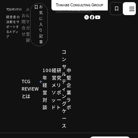
お
メ
by
TCG 戦略総合研究所
気
お
ル
経営者の
に
問
マ
決断をサ
入
ポートす
合
ガ
り
るメディ
せ
登
記
ア
録
事
コ
ン
サ
HOME
コンサルティング メソッド
100
経
研
中
ル
経営者・幹部人材育成による企業承継
年
営
究
堅
TCG
テ
経
メ
リ
企
REVIEW
ィ
営
ソ
ポ
業
コンサルティ
とは
ン
対
ッ
ー
ラ
ング メソッド
グ
談
ド
ト
ボ
コンサ
ケ
ー
ルティ
ス
ング メ