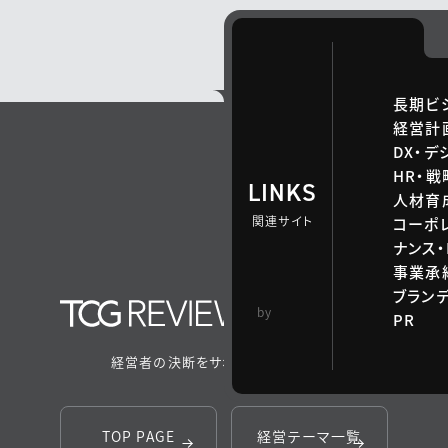
長期ビ
経営計
DX・デ
HR・
LINKS
人材育
関連サイト
コーポ
ナンス・
事業承継
ブラン
TCG 戦略総合研
by
PR
究所
経営者の決断をサポートするメディア
TOP PAGE
経営テーマ一覧