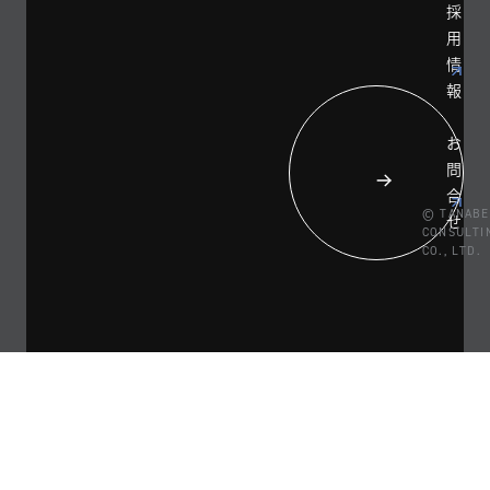
採
用
情
報
お
問
合
© TANABE
せ
CONSULTI
CO., LTD.