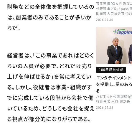
官民連携DX女性活躍
財務などの全体像を把握しているの
代表理事／Surpass
閣総理大臣補佐官（賃
は、創業者のみであることが多いか
矢田 稚子
2026.07.30
らだ。
経営者は、「この事業であればどのく
らいの人員が必要で、どれだけ売り
100年経営対談
上げを伸ばせるか」を常に考えてい
エンタテインメン
を提供し、夢のあ
る。しかし、後継者は事業・組織がす
る
でに完成している段階から会社で働
ハピネット 代表取締
行責任者 水谷 敏之氏
いているため、どうしても会社を捉え
2026.07.23
る視点が部分的になりがちである。