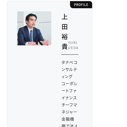
PROFILE
上
田
裕
YUKI
貴
UEDA
タナベコ
ンサルテ
ィング
コーポレ
ートファ
イナンス
チーフマ
ネジャー
金融機
関で法人