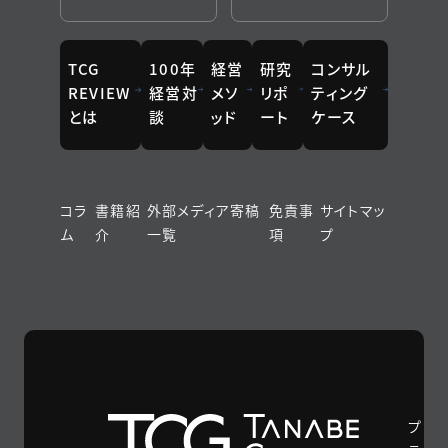
TCG
100年
経営
研究
コンサル
REVIEW
経営対
メソ
リポ
ティング
とは
談
ッド
ート
ケース
コラ
書籍紹
外部メディア寄稿
免責事
サイトマッ
ム
介
一覧
項
プ
プ