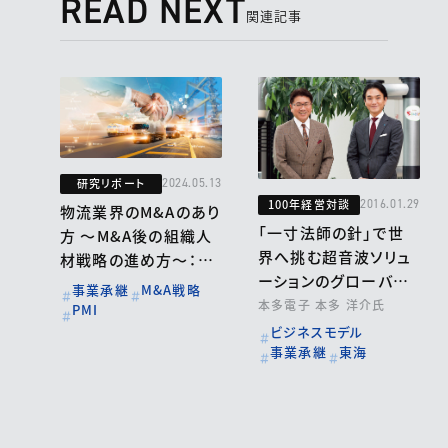
READ NEXT
関連記事
研究リポート
2024.05.13
100年経営対談
2016.01.29
物流業界のM&Aのあり
「一寸法師の針」で世
方 ～M&A後の組織人
界へ挑む超音波ソリュ
材戦略の進め方～：フ
ーションのグローバル・
ジホールディングス
事業承継
M&A戦略
ニッチトップ
本多電子 本多 洋介氏
PMI
ビジネスモデル
事業承継
東海