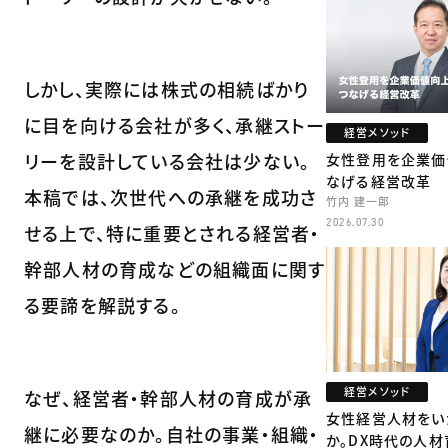
しかし、実際には株式の相続ばかり
に目を向ける会社が多く、承継ストー
経営メソッド
リーを設計している会社は少ない。
女性登用を企業価
なげる経営改革
本稿では、次世代への承継を成功さ
竹内 建一郎
2026.07.30
せる上で、特に重要とされる経営者・
幹部人材の育成などの組織面に関す
る要諦を解説する。
経営メソッド
なぜ、経営者・幹部人材の育成が承
女性経営人材をい
継に必要なのか。自社の事業・組織・
か。DX時代の人