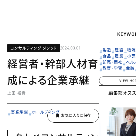
KEYWO
コンサルティング メソッド
2024.03.01
製造
建設
物流
食品
農業
小売
経営者・幹部人材育
卸売・商社
ヘル
教育・学習
金融
成による企業承継
VIEW MO
編集部オス
上田 裕貴
事業承継
ホールディング