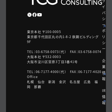
ラ
イ
バ
シ
ー
ポ
東京本社 〒100-0005
リ
東京都千代田区丸の内1-8-2 鉃鋼ビルディング
9F
シ
ー
TEL：03-6758-0073（代） FAX：03-6758-0074
大阪本社 〒532-0003
企
大阪市淀川区宮原3丁目3番41号
業
TEL：06-7177-4000（代） FAX：06-7177-4020
情
Office
報
札幌 仙台 新潟 金沢 名古屋 広島 福
岡 那覇
IR
情
報