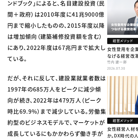
ンドブック」によると、名目建設投資（民
間＋政府）は2010年度に41兆9000億
円まで縮小したものの、2015年度以降
は増加傾向（建築補修投資額を含む）
経営メソッド
にあり、2022年度は67兆円まで拡大し
女性登用を企
なげる経営改
ている。
竹内 建一郎
2026.07.30
だが、それに反して、建設業就業者数は
1997年の685万人をピークに減少傾
向が続き、2022年は479万人（ピーク
時比69.9%）まで減少している。労働集
経営メソッド
約型のビジネスモデルで、マーケットが
女性経営人材
成長しているにもかかわらず働き手が
か。DX時代の