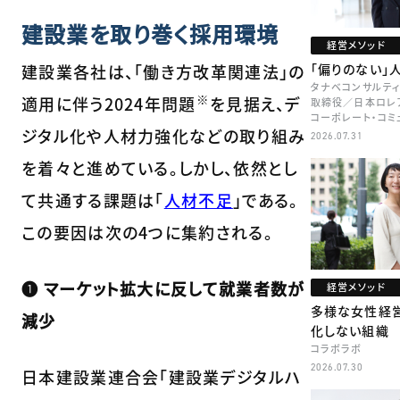
建設業を取り巻く採用環境
経営メソッド
建設業各社は、「働き方改革関連法」の
「偏りのない」
タナベコンサルティ
※
適用に伴う2024年問題
を見据え、デ
取締役／日本ロレア
コーポレート・コミ
ジタル化や人材力強化などの取り組み
本部長／キャリアコ
2026.07.31
牧
を着々と進めている。しかし、依然とし
て共通する課題は「
人材不足
」である。
この要因は次の4つに集約される。
❶ マーケット拡大に反して就業者数が
経営メソッド
多様な女性経
減少
化しない組織
コラボラボ
2026.07.30
日本建設業連合会「建設業デジタルハ