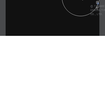
合
© TANABE
せ
CONSULTI
CO., LTD.