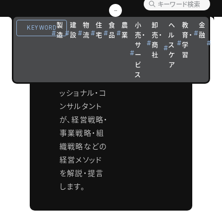
ソッド
製
建
物
住
食
農
小
卸
ヘ
教
金
観
KEYWORD
造
設
流
宅
品
業
売・
売・
ル
育・
融
光
タナベコンサ
サ
商
ス
学
宿
ルティンググ
ー
社
ケ
習
泊
ビ
ア
ループの各分
ス
野のプロフェ
ッショナル・コ
ンサルタント
が、経営戦略・
事業戦略・組
織戦略などの
経営メソッド
を解説・提言
します。