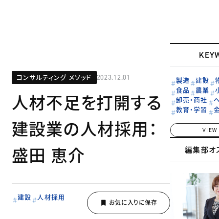
KEY
コンサルティング メソッド
2023.12.01
製造
建設
食品
農業
人材不足を打開する
卸売・商社
教育・学習
建設業の人材採用：
VIEW
盛田 恵介
編集部オ
建設
人材採用