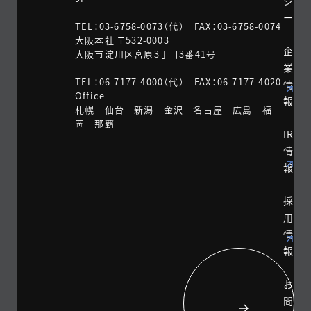
シ
ー
TEL：03-6758-0073（代） FAX：03-6758-0074
大阪本社 〒532-0003
企
大阪市淀川区宮原3丁目3番41号
業
TEL：06-7177-4000（代） FAX：06-7177-4020
情
Office
報
札幌 仙台 新潟 金沢 名古屋 広島 福
岡 那覇
IR
情
報
採
用
情
報
お
問