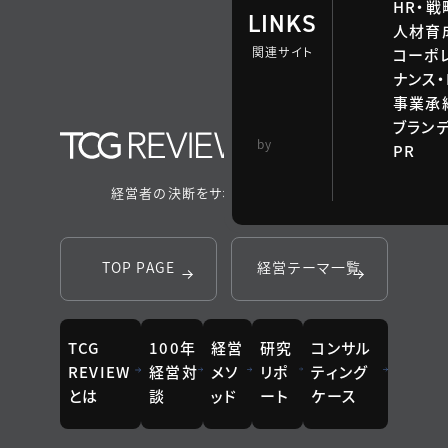
HR・
LINKS
人材育
関連サイト
コーポ
ナンス・
事業承継
ブラン
TCG 戦略総合研
by
PR
究所
経営者の決断をサポートするメディア
TOP PAGE
経営テーマ一覧
TCG
100年
経営
研究
コンサル
REVIEW
経営対
メソ
リポ
ティング
とは
談
ッド
ート
ケース