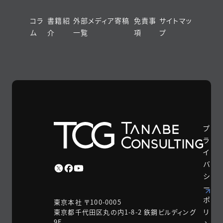
コラ
書籍紹
外部メディア寄稿
免責事
サイトマッ
ム
介
一覧
項
プ
プ
ラ
イ
バ
シ
ー
ポ
東京本社 〒100-0005
リ
東京都千代田区丸の内1-8-2 鉃鋼ビルディング
9F