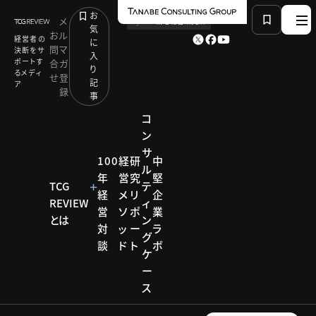
お
メ
by
TCG 戦略総合研究所
気
お
ル
経営者の
に
問
マ
決断をサ
入
ポートす
合
ガ
り
るメディ
せ
登
記
ア
録
事
コ
ン
サ
HOME
コンサルティング メソッド
100
経
研
中
ル
人材不足を打開する建設業の人材採用：盛田 恵介
年
営
究
堅
TCG
テ
経
メ
リ
企
REVIEW
ィ
営
ソ
ポ
業
コンサルティ
とは
ン
対
ッ
ー
ラ
ング メソッド
グ
談
ド
ト
ボ
コンサ
ケ
ー
ルティ
ス
ング メ