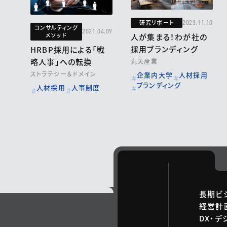
研究リポート
2023.11.10
コンサルティング
2021.04.09
メソッド
人が集まる！わが社の
採用ブランディング
HRBP採用による「戦
略人事」への転換
丸天産業
ストラテジー＆ドメイン
企業内大学
人材採用
ブランディング
人材採用
人事制度
長期ビ
経営計
DX・デ