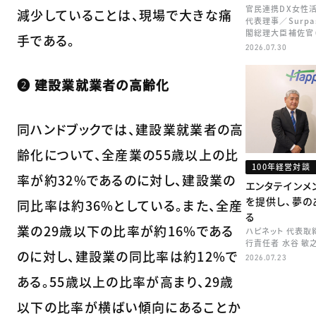
官民連携DX女性
減少していることは、現場で大きな痛
代表理事／Surpa
閣総理大臣補佐官
手である。
矢田 稚子
2026.07.30
❷ 建設業就業者の高齢化
同ハンドブックでは、建設業就業者の高
齢化について、全産業の55歳以上の比
100年経営対談
率が約32%であるのに対し、建設業の
エンタテインメ
を提供し、夢の
同比率は約36%としている。また、全産
る
業の29歳以下の比率が約16%である
ハピネット 代表
行責任者 水谷 敏
のに対し、建設業の同比率は約12%で
2026.07.23
ある。55歳以上の比率が高まり、29歳
以下の比率が横ばい傾向にあることか