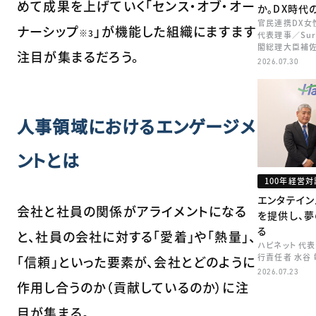
めて成果を上げていく「センス・オブ・オー
か。DX時代
官民連携DX女
ナーシップ
」が機能した組織にますます
※3
代表理事／Sur
閣総理大臣補佐
注目が集まるだろう。
矢田 稚子
2026.07.30
人事領域におけるエンゲージメ
ントとは
100年経営対
エンタテイ
会社と社員の関係がアライメントになる
を提供し、
る
と、社員の会社に対する「愛着」や「熱量」、
ハピネット 代
行責任者 水谷
「信頼」といった要素が、会社とどのように
2026.07.23
作用し合うのか（貢献しているのか）に注
目が集まる。