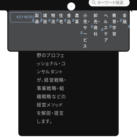
ング メ
製
建
物
住
食
農
小
卸
ヘ
教
金
観
ソッド
KEYWORD
造
設
流
宅
品
業
売・
売・
ル
育・
融
光
サ
商
ス
学
宿
タナベコンサ
ー
社
ケ
習
泊
ルティンググ
ビ
ア
ス
ループの各分
野のプロフェ
ッショナル・コ
ンサルタント
が、経営戦略・
事業戦略・組
織戦略などの
経営メソッド
を解説・提言
します。