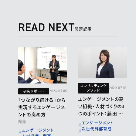
READ NEXT
関連記事
コンサルティング
2022.07.01
メソッド
研究リポート
2024.07.05
エンゲージメントの高
「つながり続ける」から
い組織・人材づくりの3
実現するエンゲージメ
つのポイント：藤田 奈
ントの高め方
緒
臨海
エンゲージメント
次世代幹部育成
エンゲージメント
人材採用
関東