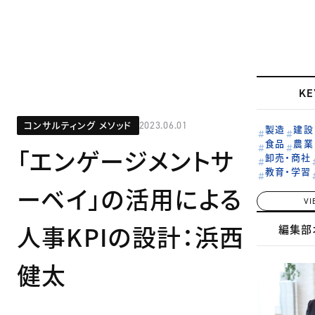
KE
コンサルティング メソッド
2023.06.01
製造
建設
食品
農業
「エンゲージメントサ
卸売・商社
教育・学習
ーベイ」の活用による
VI
人事KPIの設計：浜西
編集部
健太