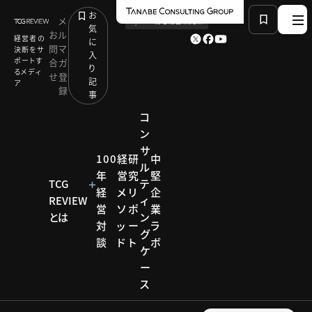
お
メ
by
TCG 戦略総合研究所
気
お
ル
経営者の
に
問
マ
決断をサ
入
ポートす
合
ガ
り
るメディ
せ
登
記
ア
録
事
コ
ン
サ
HOME
コンサルティング メソッド
100
経
研
中
ル
「エンゲージメントサーベイ」の活用による人事KPIの
年
営
究
堅
設計：浜西 健太
TCG
テ
経
メ
リ
企
REVIEW
ィ
営
ソ
ポ
業
とは
ン
対
ッ
ー
ラ
コンサルティ
グ
ング メソッド
談
ド
ト
ボ
ケ
コンサ
ー
ス
ルティ