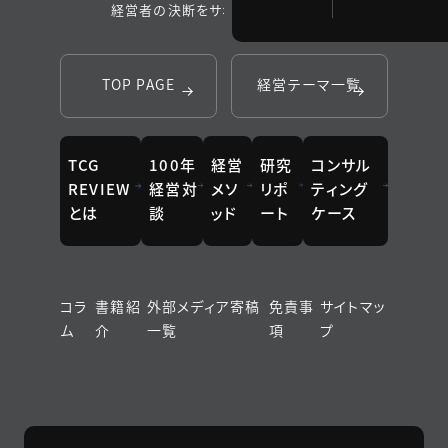
経営者の決断をサポートするメディア
TOP PAGE
経営テーマ一覧
TCG
100年
経営
研究
コンサル
REVIEW
経営対
メソ
リポ
ティング
とは
談
ッド
ート
ケース
コラ
書籍紹
外部メディア寄稿
免責事
サイトマッ
ム
介
一覧
項
プ