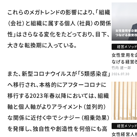
これらのメガトレンドの影響により、「組織
（会社）と組織に属する個人（社員）の関係
性」はさらなる変化をたどっており、目下、
大きな転換期に入っている。
経営メソッ
女性登用を
なげる経営
竹内 建一郎
また、新型コロナウイルスが「5類感染症」
2026.07.30
へ移行され、本格的にアフターコロナに
移行する2023年春以降においては、組織
軸と個人軸がよりアライメント（並列的）
な関係に近付く中でシナジー（相乗効果）
経営メソッ
を発揮し、独自性や創造性を何倍にも高
女性経営人