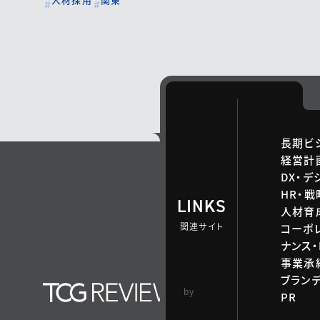
長期ビ
経営計
DX・デ
HR・
LINKS
人材育
関連サイト
コーポ
ナンス・
事業承継
ブラン
TCG 戦略総合研
by
PR
究所