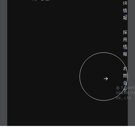
IR
情
報
採
用
情
報
お
問
合
© TANABE
せ
CONSULTI
CO., LTD.