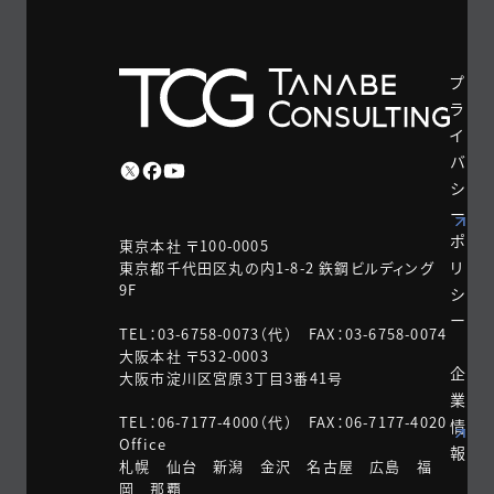
プ
ラ
イ
バ
シ
ー
ポ
東京本社 〒100-0005
リ
東京都千代田区丸の内1-8-2 鉃鋼ビルディング
9F
シ
ー
TEL：03-6758-0073（代） FAX：03-6758-0074
大阪本社 〒532-0003
企
大阪市淀川区宮原3丁目3番41号
業
TEL：06-7177-4000（代） FAX：06-7177-4020
情
Office
報
札幌 仙台 新潟 金沢 名古屋 広島 福
岡 那覇