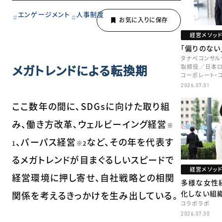
エンゲージメント
人事制度
経営メソッ
「偏りのない
タナベコンサル
メガトレンドによる転換期
取締役／日本ロ
コーポレート・
本部長／キャリ
2026.07.31
牧
ここ数年の間に、SDGsに向けた取り組
み、働き方改革、ウェルビーイング経営
※
、パーパス経営
など、その年を代表す
1
※2
るメガトレンドが目まぐるしいスピードで
経営メソッ
経営環境に押し寄せ、自社戦略との相関
多様な女性
化しない組
関係を考えるきっかけを生み出している。
コラボラボ
2026.07.30