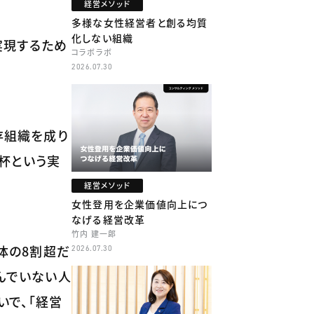
経営メソッド
多様な女性経営者と創る均質
化しない組織
実現するため
コラボラボ
2026.07.30
存組織を成り
杯という実
経営メソッド
女性登用を企業価値向上につ
なげる経営改革
竹内 建一郎
体の8割超だ
2026.07.30
んでいない人
いで、「経営