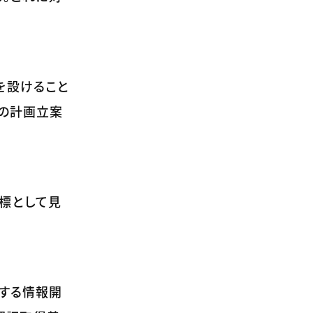
を設けること
略の計画立案
標として見
関する情報開