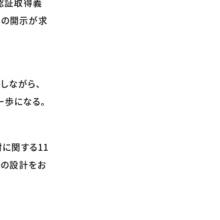
の認証取得義
報の開示が求
しながら、
一歩になる。
材に関する11
Iの設計をお