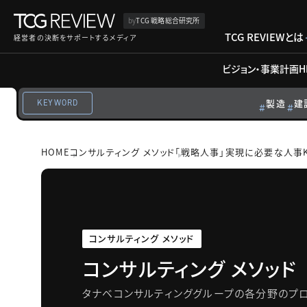
by
TCG 戦略総合研究所
TCG REVIEWとは
経営者の決断をサポートするメディア
ビジョン・事業計画
H
製造
建
KEYWORD
HOME
コンサルティング メソッド
「戦略人事」実現に必要な人事K
コンサルティング メソッド
コンサルティング メソッド
タナベコンサルティンググループの各分野のプロ