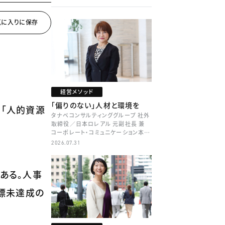
経営メソッド
「偏りのない」人材と環境を
、「人的資源
タナベコンサルティンググループ 社外
取締役／日本ロレアル 元副社長 兼
コーポレート・コミュニケーション本部
本部長／キャリアコンサルタント 井村
2026.07.31
牧
ある。人事
標未達成の