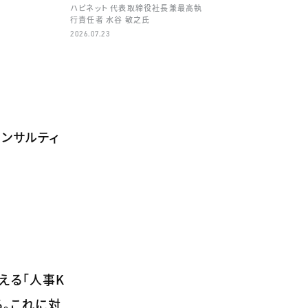
ハピネット 代表取締役社長兼最高執
行責任者 水谷 敏之氏
2026.07.23
ンサルティ
える「人事K
る。これに対