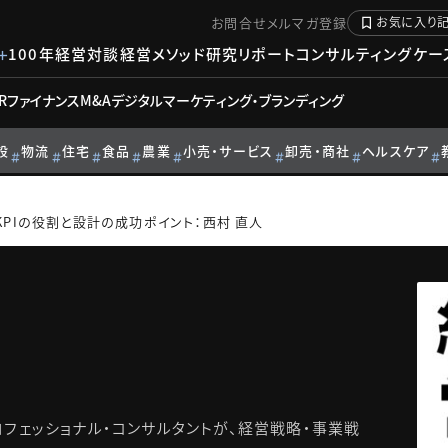
お問合せ
メルマガ登録
お気に入り
100年経営対談
経営メソッド
研究リポート
コンサルティングケー
R
ファイナンス
M&A
デジタル
マーケティング・ブランディング
設
物流
住宅
食品
農業
小売・サービス
卸売・商社
ヘルスケア
PIの役割と設計の成功ポイント：西村 直人
フェッショナル・コンサルタントが、経営戦略・事業戦