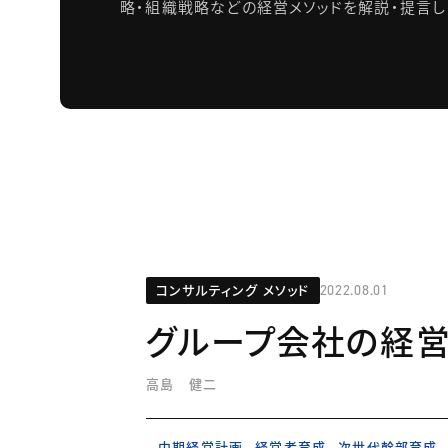
略・組織戦略などの経営メソッドを解説・提言し
コンサルティング メソッド
2022.08.01
グループ会社の経
高島 健二
中期経営計画
経営者育成
次世代幹部育成