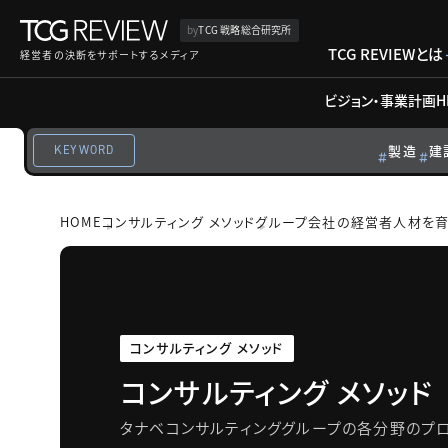
by
TCG 戦略総合研究所
TCG REVIEWとは
経営者の決断をサポートするメディア
ビジョン・事業計画
H
製造
建
KEYWORD
HOME
コンサルティング メソッド
グループ会社の経営者人材を
コンサルティング メソッド
コンサルティング メソッド
タナベコンサルティンググループの各分野のプロ