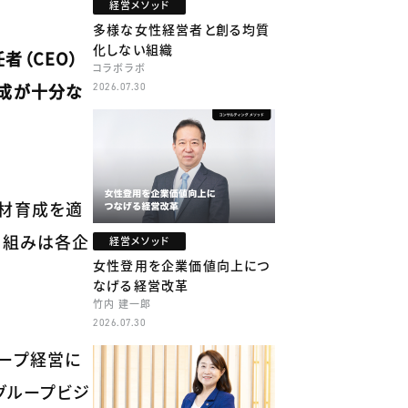
経営メソッド
多様な女性経営者と創る均質
化しない組織
（CEO）
コラボラボ
育成が十分な
2026.07.30
人材育成を適
り組みは各企
経営メソッド
女性登用を企業価値向上につ
なげる経営改革
竹内 建一郎
2026.07.30
ループ経営に
グループビジ