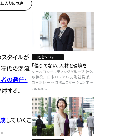
のスタイルが
経営メソッド
「偏りのない」人材と環境を
た時代の潮流
タナベコンサルティンググループ 社外
取締役／日本ロレアル 元副社長 兼
者の選任・
コーポレート・コミュニケーション本部
本部長／キャリアコンサルタント 井村
述する。
2026.07.31
牧
育成
していくこ
。