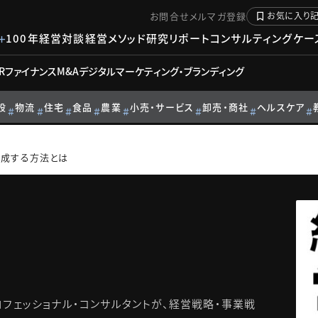
お問合せ
メルマガ登録
お気に入り
100年経営対談
経営メソッド
研究リポート
コンサルティングケー
R
ファイナンス
M&A
デジタル
マーケティング・ブランディング
設
物流
住宅
食品
農業
小売・サービス
卸売・商社
ヘルスケア
育成する方法とは
フェッショナル・コンサルタントが、経営戦略・事業戦