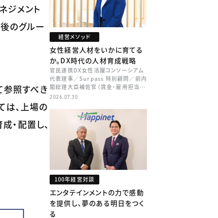
ネジメント
年後のグルー
経営メソッド
女性経営人材をいかに育てる
か。DX時代の人材育成戦略
官民連携DX女性活躍コンソーシアム
代表理事／Surpass 特別顧問／前内
て参照すべき
閣総理大臣補佐官（賃金・雇用担当）
矢田 稚子
2026.07.30
ては、上場の
成・配置し、
100年経営対談
エンタテインメントの力で感動
を提供し、夢のある明日をつく
る