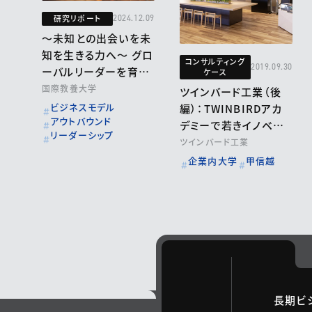
研究リポート
2024.12.09
～未知との出会いを未
知を生きる力へ～ グロ
コンサルティング
2019.09.30
ーバルリーダーを育成
ケース
するリベラルアーツ
国際教養大学
ツインバード工業（後
ビジネスモデル
編）：TWINBIRDアカ
アウトバウンド
デミーで若きイノベー
リーダーシップ
ターの輩出へ
ツインバード工業
企業内大学
甲信越
長期ビ