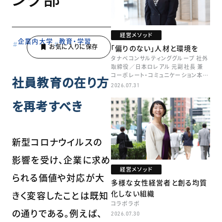
経営メソッド
企業内大学
教育・学習
「偏りのない」人材と環境を
タナベコンサルティンググループ 社外
取締役／日本ロレアル 元副社長 兼
コーポレート・コミュニケーション本部
社員教育の在り方
本部長／キャリアコンサルタント 井村
2026.07.31
牧
を再考すべき
新型コロナウイルスの
影響を受け、企業に求め
経営メソッド
られる価値や対応が大
多様な女性経営者と創る均質
化しない組織
きく変容したことは既知
コラボラボ
の通りである。例えば、
2026.07.30