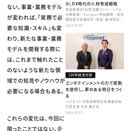
か。DX時代の人材育成戦略
ない。事業・業務モデル
官民連携DX女性活躍コンソーシアム
代表理事／Surpass 特別顧問／前内
が変われば、「実務で必
閣総理大臣補佐官（賃金・雇用担当）
矢田 稚子
2026.07.30
要な知識・スキル」も変
わり、新たな事業・業務
モデルを開発する際に
は、これまで触れたこと
のないような新たな領
100年経営対談
域での知見やノウハウが
エンタテインメントの力で感動
を提供し、夢のある明日をつく
必要になる場合もある。
る
ハピネット 代表取締役社長兼最高執
行責任者 水谷 敏之氏
2026.07.23
これらの変化は、今回に
限ったことではない。企