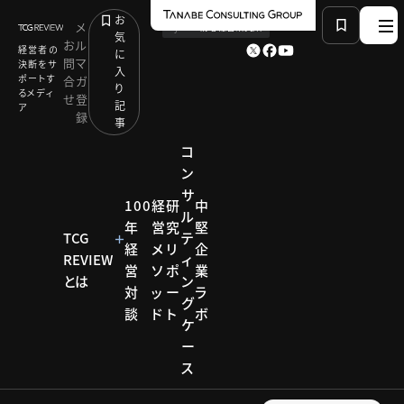
お
メ
by
TCG 戦略総合研究所
気
お
ル
経営者の
に
問
マ
決断をサ
入
ポートす
合
ガ
り
るメディ
せ
登
記
ア
録
事
コ
ン
サ
HOME
コンサルティング メソッド
100
経
研
中
ル
人材育成の目的を明確化しよう：HRコンサルティング
年
営
究
堅
部
TCG
テ
経
メ
リ
企
REVIEW
ィ
営
ソ
ポ
業
とは
ン
対
ッ
ー
ラ
コンサルティ
グ
ング メソッド
談
ド
ト
ボ
ケ
コンサ
ー
ス
ルティ