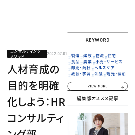
KEYWORD
コンサルティング
2022.07.01
製造
建設
物流
住宅
メソッド
食品
農業
小売・サービス
人材育成の
卸売・商社
ヘルスケア
教育・学習
金融
観光・宿泊
目的を明確
VIEW MORE
化しよう：HR
編集部オススメ記事
コンサルティ
ング部