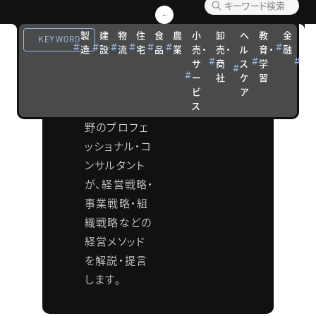
ング メ
製
建
物
住
食
農
小
卸
ヘ
教
金
観
ソッド
KEYWORD
造
設
流
宅
品
業
売・
売・
ル
育・
融
光
サ
商
ス
学
宿
タナベコンサ
ー
社
ケ
習
泊
ルティンググ
ビ
ア
ス
ループの各分
野のプロフェ
ッショナル・コ
ンサルタント
が、経営戦略・
事業戦略・組
織戦略などの
経営メソッド
を解説・提言
します。