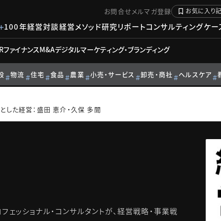
お問合せ
メルマガ登録
お気に入り
100年経営対談
経営メソッド
研究リポート
コンサルティングケー
R
ファイナンス
M&A
デジタル
マーケティング・ブランディング
設
物流
住宅
食品
農業
小売・サービス
卸売・商社
ヘルスケア
とした経営：盛田 恵介・久保 多聞
フェッショナル・コンサルタントが、経営戦略・事業戦