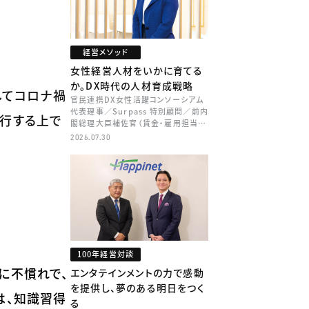
経営メソッド
女性経営人材をいかに育てる
か。DX時代の人材育成戦略
してコロナ禍
官民連携DX女性活躍コンソーシアム
代表理事／Surpass 特別顧問／前内
実行する上で
閣総理大臣補佐官（賃金・雇用担当）
矢田 稚子
2026.07.30
100年経営対談
に不慣れで、
エンタテインメントの力で感動
を提供し、夢のある明日をつく
は、知識習得
る