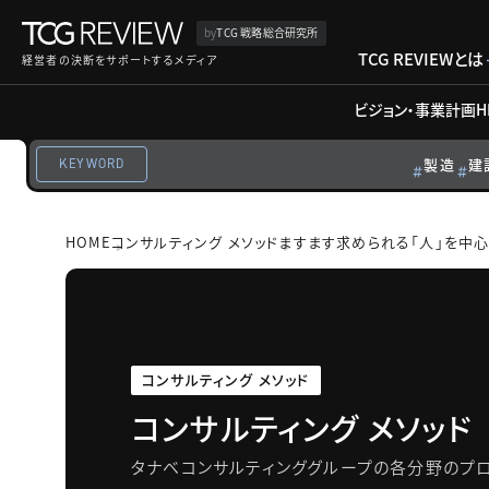
by
TCG 戦略総合研究所
TCG REVIEWとは
経営者の決断をサポートするメディア
ビジョン・事業計画
H
製造
建
KEYWORD
HOME
コンサルティング メソッド
ますます求められる「人」を中心
コンサルティング メソッド
コンサルティング メソッド
タナベコンサルティンググループの各分野のプロ