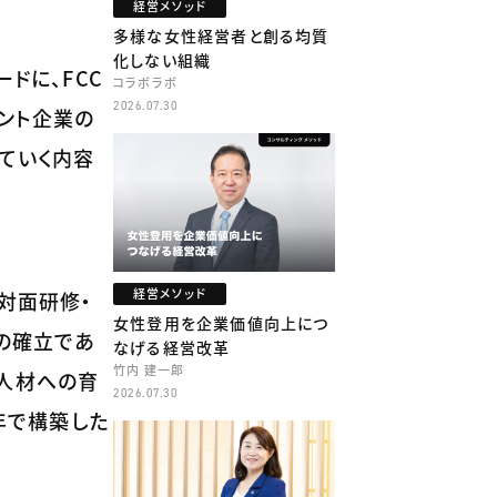
経営メソッド
多様な女性経営者と創る均質
化しない組織
ドに、FCC
コラボラボ
2026.07.30
ント企業の
ていく内容
経営メソッド
対面研修・
女性登用を企業価値向上につ
の確立であ
なげる経営改革
竹内 建一郎
ー人材への育
2026.07.30
年で構築した