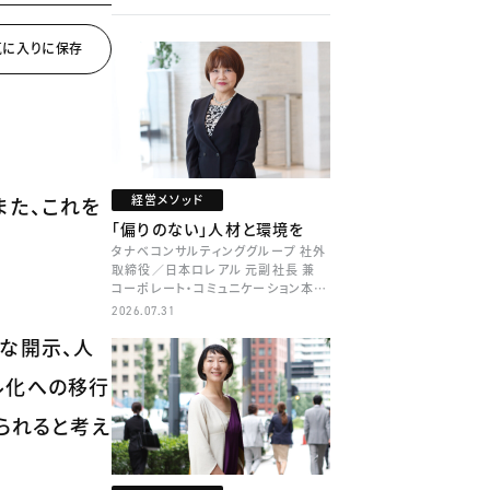
経営メソッド
また、これを
「偏りのない」人材と環境を
タナベコンサルティンググループ 社外
取締役／日本ロレアル 元副社長 兼
コーポレート・コミュニケーション本部
本部長／キャリアコンサルタント 井村
2026.07.31
牧
な開示、人
ル化への移行
られると考え