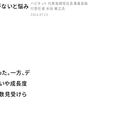
ハピネット 代表取締役社長兼最高執
がないと悩み
行責任者 水谷 敏之氏
2026.07.23
た。一方、デ
合いや成長度
多数見受けら