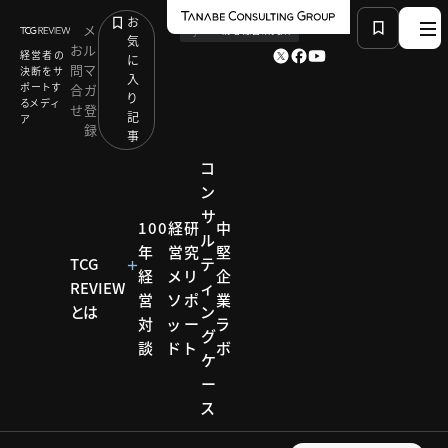
お
メ
by
TCG 戦略総合研究所
気
お
ル
経営者の
に
問
マ
決断をサ
入
ポートす
合
ガ
り
るメディ
せ
登
記
ア
録
事
コ
ン
サ
HOME
コンサルティング メソッド
100
経
研
中
ル
意思決定を迅速化するセグメント会計：本島 雅己
年
営
究
堅
TCG
テ
経
メ
リ
企
REVIEW
ィ
営
ソ
ポ
業
コンサルティ
とは
ン
対
ッ
ー
ラ
ング メソッド
グ
談
ド
ト
ボ
コンサ
ケ
ー
ルティ
ス
ング メ