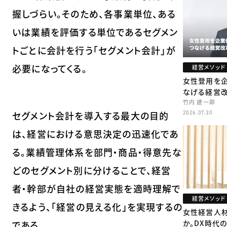
握しづらい。そのため、各事業単位、ある
いは業績を評価する単位であるセグメン
トごとに会計を行う「セグメント会計」が
必要になってくる。
経営メソッド
女性登用を
なげる経営
竹内 建一郎
セグメント会計を導入する最大の目的
2026.07.30
は、経営における意思決定の迅速化であ
る。業績管理体系を部門・商品・得意先な
どのセグメント別に分けることで、経営
者・幹部が自社の経営実態を適時理解で
経営メソッド
きるよう、「経営の見える化」を実現するの
女性経営人
か。DX時代
である。