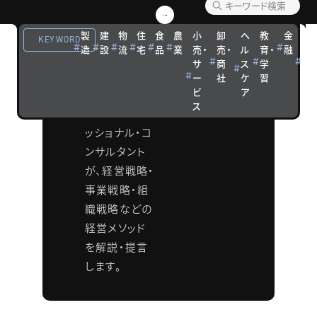
ソッド
製
建
物
住
食
農
小
卸
ヘ
教
金
観
KEYWORD
造
設
流
宅
品
業
売・
売・
ル
育・
融
光
タナベコンサ
サ
商
ス
学
宿
ルティンググ
ー
社
ケ
習
泊
ビ
ア
ループの各分
ス
野のプロフェ
ッショナル・コ
ンサルタント
が、経営戦略・
事業戦略・組
織戦略などの
経営メソッド
を解説・提言
します。