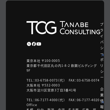
プ
ラ
イ
バ
シ
ー
ポ
東京本社 〒100-0005
リ
東京都千代田区丸の内1-8-2 鉃鋼ビルディング
9F
シ
ー
TEL：03-6758-0073（代） FAX：03-6758-0074
大阪本社 〒532-0003
企
大阪市淀川区宮原3丁目3番41号
業
TEL：06-7177-4000（代） FAX：06-7177-4020
情
Office
報
札幌 仙台 新潟 金沢 名古屋 広島 福