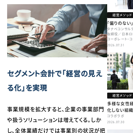
経営メソッド
「偏りのない
タナベコンサル
取締役／日本ロ
コーポレート・
本部長／キャリア
2026.07.31
牧
セグメント会計で「経営の見え
る化」を実現
経営メソッド
多様な女性
事業規模を拡大すると、企業の事業部門
化しない組
コラボラボ
や扱うソリューションは増えてくる。しか
2026.07.30
し、全体業績だけでは事業別の状況が把