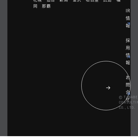
岡 那覇
IR
情
報
採
用
情
報
お
問
合
© TANABE
せ
CONSULTI
CO., LTD.