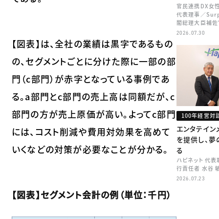
官民連携DX女
代表理事／Sur
閣総理大臣補佐
矢田 稚子
2026.07.30
【図表】は、全社の業績は黒字であるもの
の、セグメントごとに分けた際に一部の部
門（c部門）が赤字となっている事例であ
る。a部門とc部門の売上高は同額だが、c
部門の方が売上原価が高い。よってc部門
100年経営対
エンタテイン
には、コスト削減や費用対効果を高めて
を提供し、夢
いくなどの対策が必要なことが分かる。
る
ハピネット 代
行責任者 水谷 
2026.07.23
【図表】セグメント会計の例（単位：千円）