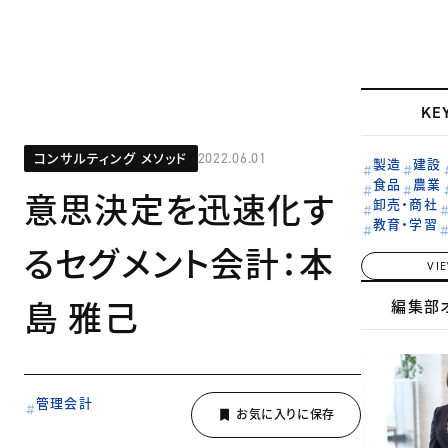
KE
コンサルティング メソッド
2022.06.01
製造
建設
食品
農業
意思決定を迅速化す
卸売・商社
教育・学習
るセグメント会計：本
VI
島 雅己
編集部
管理会計