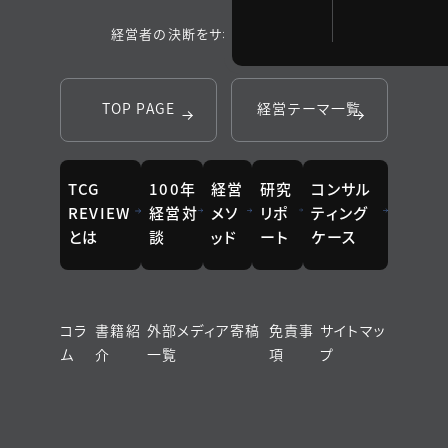
経営者の決断をサポートするメディア
TOP PAGE
経営テーマ一覧
TCG
100年
経営
研究
コンサル
REVIEW
経営対
メソ
リポ
ティング
とは
談
ッド
ート
ケース
コラ
書籍紹
外部メディア寄稿
免責事
サイトマッ
ム
介
一覧
項
プ