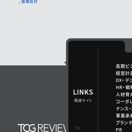
管理会計
長期ビ
経営計
DX・デ
HR・
LINKS
人材育
関連サイト
コーポ
ナンス・
事業承継
ブラン
TCG 戦略総合研
by
PR
究所