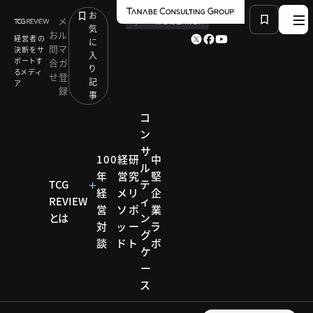
お
メ
by
TCG 戦略総合研究所
気
お
ル
経営者の
に
問
マ
決断をサ
入
ポートす
合
ガ
り
るメディ
せ
登
記
ア
録
事
コ
ン
サ
HOME
コンサルティング メソッド
100
経
研
中
ル
事業と連動した人事戦略を構築する：HRコンサルティ
年
営
究
堅
ング東京本部
TCG
テ
経
メ
リ
企
REVIEW
ィ
営
ソ
ポ
業
とは
ン
対
ッ
ー
ラ
コンサルティ
グ
ング メソッド
談
ド
ト
ボ
ケ
コンサ
ー
ス
ルティ