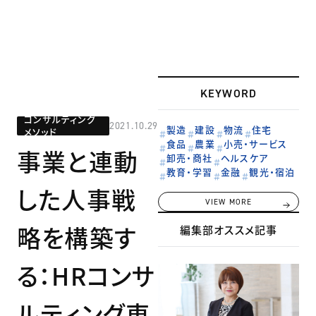
KEYWORD
コンサルティング
2021.10.29
製造
建設
物流
住宅
メソッド
食品
農業
小売・サービス
事業と連動
卸売・商社
ヘルスケア
教育・学習
金融
観光・宿泊
した人事戦
VIEW MORE
略を構築す
編集部オススメ記事
る：HRコンサ
ルティング東