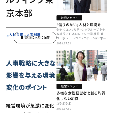
京本部
経営メソッド
「偏りのない」人材と環境を
タナベコンサルティンググループ 社外
取締役／日本ロレアル 元副社長 兼
人材採用
人事制度
コーポレート・コミュニケーション本部
本部長／キャリアコンサルタント 井村
2026.07.31
牧
人事戦略に大きな
影響を与える環境
変化のポイント
経営メソッド
多様な女性経営者と創る均質
化しない組織
コラボラボ
経営環境が急激に変化
2026.07.30