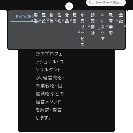
ング メ
製
建
物
住
食
農
小
卸
ヘ
教
金
観
ソッド
KEYWORD
造
設
流
宅
品
業
売・
売・
ル
育・
融
光
サ
商
ス
学
宿
タナベコンサ
ー
社
ケ
習
泊
ルティンググ
ビ
ア
ス
ループの各分
野のプロフェ
ッショナル・コ
ンサルタント
が、経営戦略・
事業戦略・組
織戦略などの
経営メソッド
を解説・提言
します。