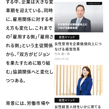
する中、企業は大きな変
革期を迎えている。同時
に、雇用関係に対する考
え方も変化し、これまで
の「雇用する側」「雇用さ
経営メソッド
女性登用を企業価値向上につ
れる側」という主従関係
なげる経営改革
から、「双方がビジョン
竹内 建一郎
2026.07.30
を果たすために取り組
む」協調関係へと変化し
つつある。
経営メソッド
背景には、労働市場や
女性経営人材をいかに育てる