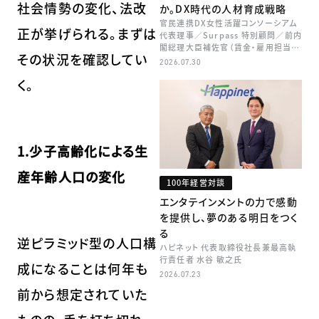
社会情勢の変化、法改
か。DX時代の人材育成戦略
官民連携DX女性活躍コンソーシアム
正が挙げられる。まずは
代表理事／Surpass 特別顧問／前内
閣総理大臣補佐官（賃金・雇用担当）
その状況を確認してい
矢田 稚子
2026.07.30
く。
1.少子高齢化による生
産年齢人口の変化
100年経営対談
エンタテインメントの力で感動
を提供し、夢のある明日をつく
る
逆ピラミッド型の人口構
ハピネット 代表取締役社長兼最高執
行責任者 水谷 敏之氏
成になることは何年も
2026.07.23
前から想定されていた