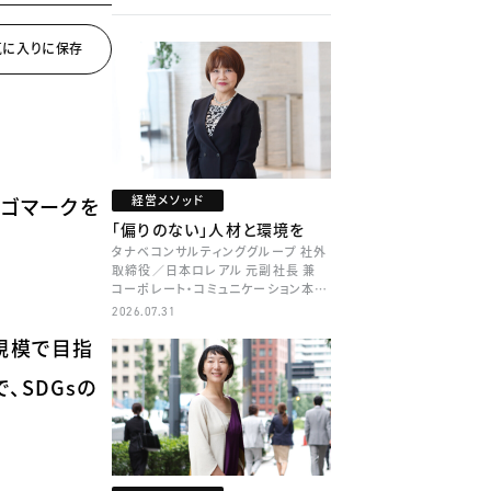
経営メソッド
ロゴマークを
「偏りのない」人材と環境を
タナベコンサルティンググループ 社外
取締役／日本ロレアル 元副社長 兼
コーポレート・コミュニケーション本部
本部長／キャリアコンサルタント 井村
2026.07.31
牧
界規模で目指
、SDGsの