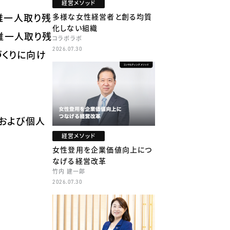
経営メソッド
て誰一人取り残
多様な女性経営者と創る均質
化しない組織
誰一人取り残
コラボラボ
2026.07.30
づくりに向け
業および個人
経営メソッド
女性登用を企業価値向上につ
なげる経営改革
竹内 建一郎
2026.07.30