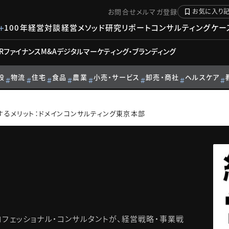
お問合せ
メルマガ登録
お気に入り
100年経営対談
経営メソッド
研究リポート
コンサルティングケー
R
ファイナンス
M&A
デジタル
マーケティング・ブランディング
設
物流
住宅
食品
農業
小売・サービス
卸売・商社
ヘルスケア
するメリット：ドメインコンサルティング東京本部
フェッショナル・コンサルタントが、経営戦略・事業戦