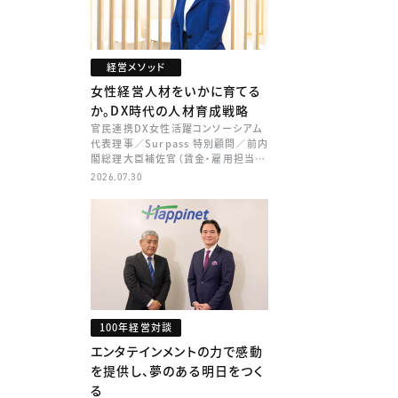
経営メソッド
女性経営人材をいかに育てる
か。DX時代の人材育成戦略
官民連携DX女性活躍コンソーシアム
代表理事／Surpass 特別顧問／前内
閣総理大臣補佐官（賃金・雇用担当）
矢田 稚子
2026.07.30
100年経営対談
エンタテインメントの力で感動
を提供し、夢のある明日をつく
る