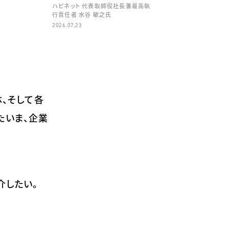
ハピネット 代表取締役社長兼最高執
行責任者 水谷 敏之氏
2026.07.23
体、そして各
たいま、企業
介したい。