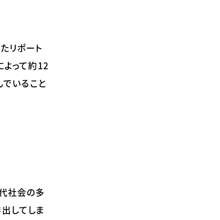
したリポート
成によって約12
んでいること
現代社会の多
排出してしま