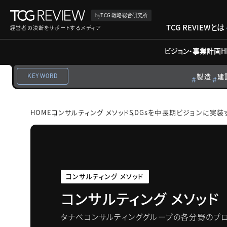
by
TCG 戦略総合研究所
TCG REVIEWとは
経営者の決断をサポートするメディア
ビジョン・事業計画
H
製造
建
KEYWORD
HOME
コンサルティング メソッド
SDGsを中長期ビジョンに実装
コンサルティング メソッド
コンサルティング メソッド
タナベコンサルティンググループの各分野のプロ