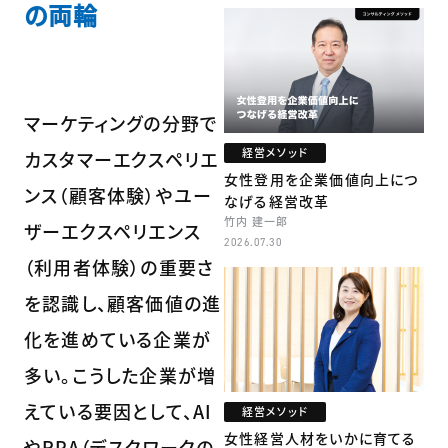
の両輪
マーケティングの分野で
経営メソッド
カスタマーエクスペリエ
女性登用を企業価値向上につ
ンス（顧客体験）やユー
なげる経営改革
竹内 建一郎
ザーエクスペリエンス
2026.07.30
（利用者体験）の重要さ
を認識し、顧客価値の進
化を進めている企業が
多い。こうした企業が増
えている要因として、AI
経営メソッド
女性経営人材をいかに育てる
やRPA（デスクワークの