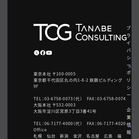
プ
ラ
イ
バ
シ
ー
ポ
東京本社 〒100-0005
リ
東京都千代田区丸の内1-8-2 鉃鋼ビルディング
9F
シ
ー
TEL：03-6758-0073（代） FAX：03-6758-0074
大阪本社 〒532-0003
企
大阪市淀川区宮原3丁目3番41号
業
TEL：06-7177-4000（代） FAX：06-7177-4020
情
Office
報
札幌 仙台 新潟 金沢 名古屋 広島 福