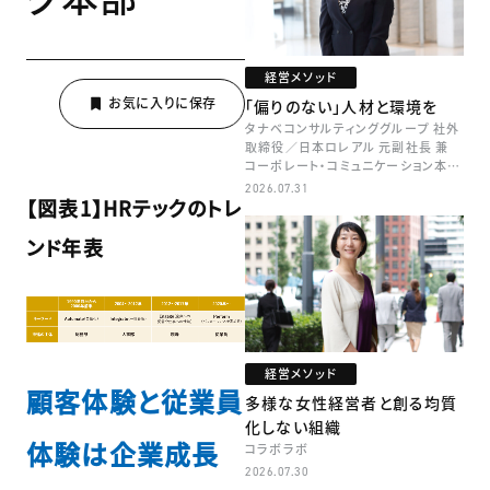
経営メソッド
「偏りのない」人材と環境を
タナベコンサルティンググループ 社外
取締役／日本ロレアル 元副社長 兼
コーポレート・コミュニケーション本部
本部長／キャリアコンサルタント 井村
2026.07.31
【図表1】HRテックのトレ
牧
ンド年表
経営メソッド
顧客体験と従業員
多様な女性経営者と創る均質
化しない組織
体験は企業成長
コラボラボ
2026.07.30