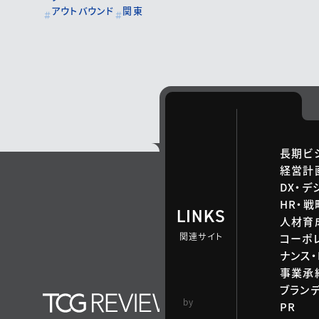
アウトバウンド
関東
長期ビ
経営計
DX・デ
HR・
LINKS
人材育
関連サイト
コーポ
ナンス・
事業承継
ブラン
TCG 戦略総合研
by
PR
究所