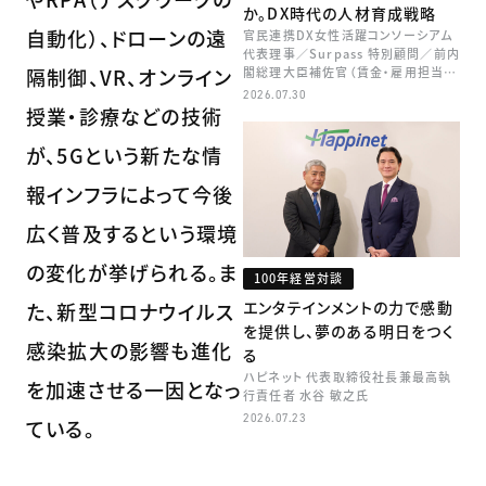
か。DX時代の人材育成戦略
自動化）、ドローンの遠
官民連携DX女性活躍コンソーシアム
代表理事／Surpass 特別顧問／前内
隔制御、VR、オンライン
閣総理大臣補佐官（賃金・雇用担当）
矢田 稚子
2026.07.30
授業・診療などの技術
が、5Gという新たな情
報インフラによって今後
広く普及するという環境
の変化が挙げられる。ま
100年経営対談
エンタテインメントの力で感動
た、新型コロナウイルス
を提供し、夢のある明日をつく
感染拡大の影響も進化
る
ハピネット 代表取締役社長兼最高執
を加速させる一因となっ
行責任者 水谷 敏之氏
2026.07.23
ている。