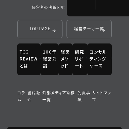
経営者の決断をサポートするメディア
TOP PAGE
経営テーマ一覧
TCG
100年
経営
研究
コンサル
REVIEW
経営対
メソ
リポ
ティング
とは
談
ッド
ート
ケース
コラ
書籍紹
外部メディア寄稿
免責事
サイトマッ
ム
介
一覧
項
プ