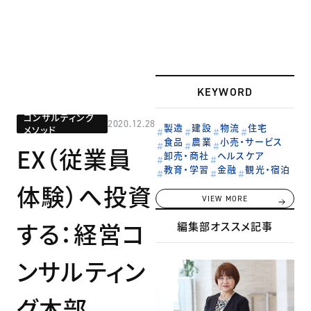
KEYWORD
コンサルティング
2020.12.28
製造
建設
物流
住宅
メソッド
食品
農業
小売・サービス
EX（従業員
卸売・商社
ヘルスケア
教育・学習
金融
観光・宿泊
体験）へ投資
VIEW MORE
する：経営コ
編集部オススメ記事
ンサルティン
グ本部