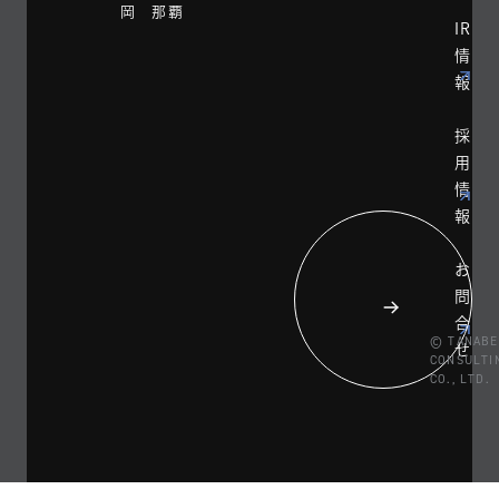
岡 那覇
IR
情
報
採
用
情
報
お
問
合
© TANABE
せ
CONSULTI
CO., LTD.