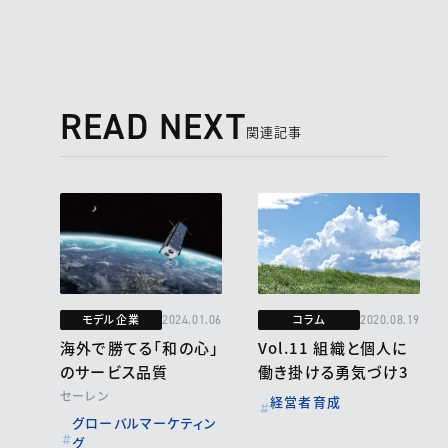
READ NEXT
関連記事
モデル企業
コラム
2024.01.06
2020.08.19
海外で勝てる「和の心」
Vol.11 組織と個人に
のサービス品質
働き掛ける勇気づけ3
セーレン
経営者育成
グローバルマーケティン
グ