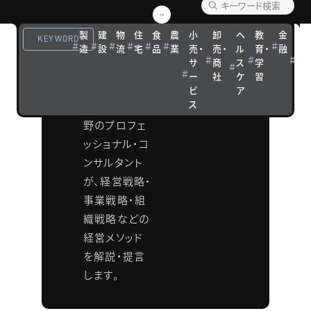
ング メ
製
建
物
住
食
農
小
卸
ヘ
教
金
観
ソッド
KEYWORD
造
設
流
宅
品
業
売・
売・
ル
育・
融
光
サ
商
ス
学
宿
タナベコンサ
ー
社
ケ
習
泊
ルティンググ
ビ
ア
ス
ループの各分
野のプロフェ
ッショナル・コ
ンサルタント
が、経営戦略・
事業戦略・組
織戦略などの
経営メソッド
を解説・提言
します。