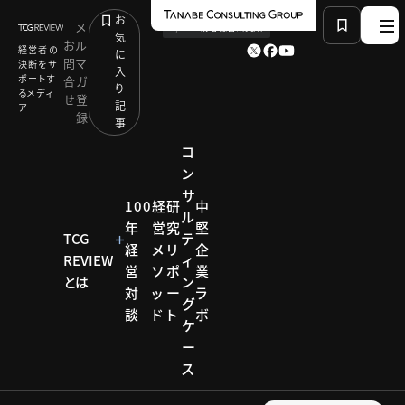
お
メ
by
TCG 戦略総合研究所
気
お
ル
経営者の
に
問
マ
決断をサ
入
ポートす
合
ガ
り
るメディ
せ
登
記
ア
録
事
コ
ン
サ
HOME
コンサルティング メソッド
100
経
研
中
ル
EX（従業員体験）へ投資する：経営コンサルティング本
年
営
究
堅
部
TCG
テ
経
メ
リ
企
REVIEW
ィ
営
ソ
ポ
業
とは
ン
対
ッ
ー
ラ
コンサルティ
グ
ング メソッド
談
ド
ト
ボ
ケ
コンサ
ー
ス
ルティ