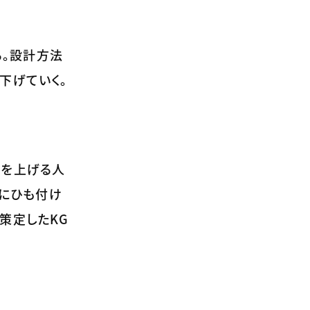
る。設計方法
下げていく。
果を上げる人
価にひも付け
策定したKG