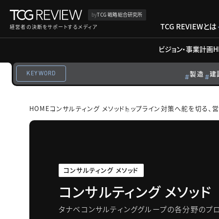
by
TCG 戦略総合研究所
TCG REVIEWとは
経営者の決断をサポートするメディア
ビジョン・事業計画
H
製造
建
KEYWORD
HOME
コンサルティング メソッド
トップライン対策へ舵を切る、
コンサルティング メソッド
コンサルティング メソッド
タナベコンサルティンググループの各分野のプロ