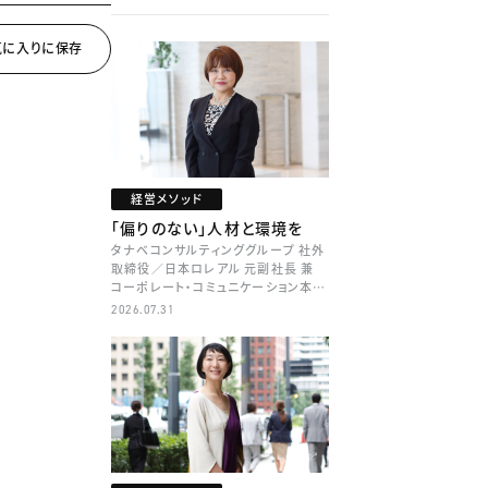
経営メソッド
「偏りのない」人材と環境を
タナベコンサルティンググループ 社外
取締役／日本ロレアル 元副社長 兼
コーポレート・コミュニケーション本部
本部長／キャリアコンサルタント 井村
2026.07.31
牧