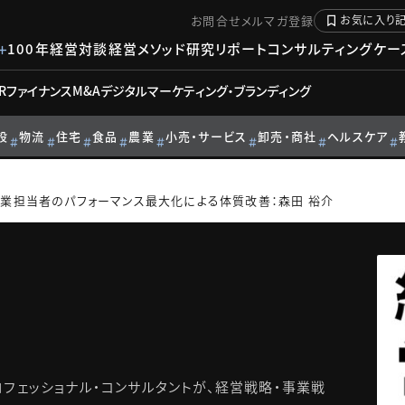
お問合せ
メルマガ登録
お気に入り
100年経営対談
経営メソッド
研究リポート
コンサルティングケー
R
ファイナンス
M&A
デジタル
マーケティング・ブランディング
設
物流
住宅
食品
農業
小売・サービス
卸売・商社
ヘルスケア
営業担当者のパフォーマンス最大化による体質改善：森田 裕介
フェッショナル・コンサルタントが、経営戦略・事業戦