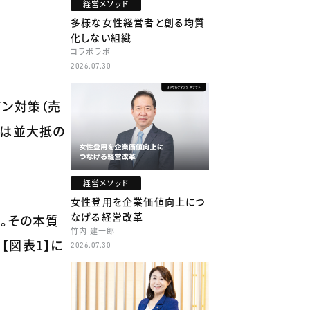
経営メソッド
多様な女性経営者と創る均質
化しない組織
コラボラボ
2026.07.30
ン対策（売
とは並大抵の
経営メソッド
女性登用を企業価値向上につ
なげる経営改革
。その本質
竹内 建一郎
【図表1】に
2026.07.30