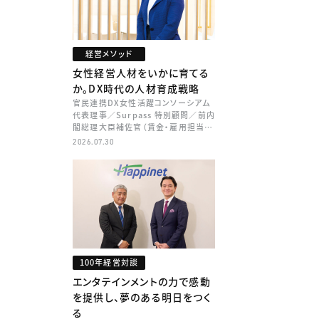
経営メソッド
女性経営人材をいかに育てる
か。DX時代の人材育成戦略
官民連携DX女性活躍コンソーシアム
代表理事／Surpass 特別顧問／前内
閣総理大臣補佐官（賃金・雇用担当）
矢田 稚子
2026.07.30
100年経営対談
エンタテインメントの力で感動
を提供し、夢のある明日をつく
る