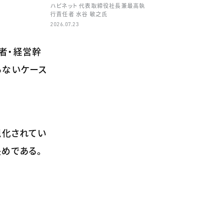
ハピネット 代表取締役社長兼最高執
行責任者 水谷 敏之氏
2026.07.23
者・経営幹
らないケース
視化されてい
めである。