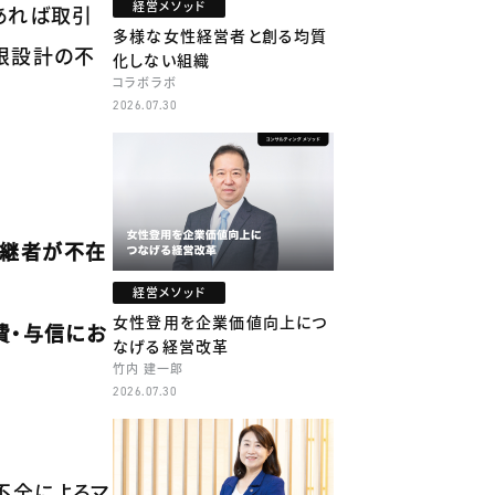
経営メソッド
あれば取引
多様な女性経営者と創る均質
限設計の不
化しない組織
コラボラボ
2026.07.30
後継者が不在
経営メソッド
女性登用を企業価値向上につ
費・与信にお
なげる経営改革
竹内 建一郎
2026.07.30
不全によるマ