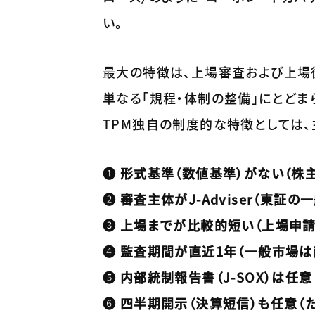
い。
最大の特徴は、上場審査および上場後モ
単なる「規程・体制の整備」にとどま
TPM独自の制度的な特徴としては、
❶ 形式基準（数値基準）がない（株
❷ 審査主体がJ-Adviser（東
❸ 上場までが比較的短い（上場申請
❹ 監査期間が直近1年（一般市場は
❺ 内部統制報告書（J-SOX）は任意
❻ 四半期開示（決算短信）も任意（