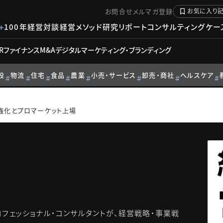
お問合せ
メルマガ登録
お気に入り
100年経営対談
経営メソッド
研究リポート
コンサルティングケー
R
ファイナンス
M&A
デジタル
マーケティング・ブランディング
設
物流
住宅
食品
農業
小売・サービス
卸売・商社
ヘルスケア
強化とプロマーケット上場
フェッショナル・コンサルタントが、経営戦略・事業戦