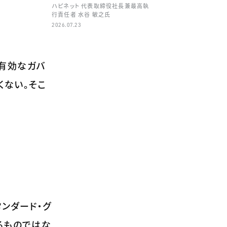
ハピネット 代表取締役社長兼最高執
行責任者 水谷 敏之氏
2026.07.23
有効なガバ
くない。そこ
タンダード・グ
るものではな