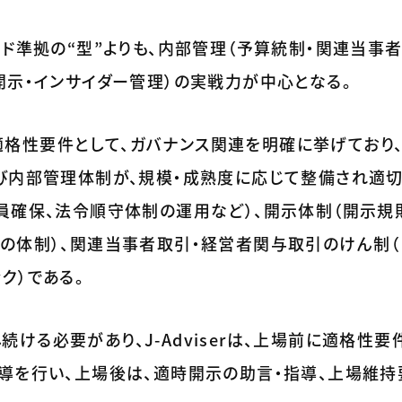
ード準拠の“型”よりも、内部管理（予算統制・関連当事
開示・インサイダー管理）の実戦力が中心となる。
上場適格性要件として、ガバナンス関連を明確に挙げており
よび内部管理体制が、規模・成熟度に応じて整備され適
員確保、法令順守体制の運用など）、開示体制（開示規
の体制）、関連当事者取引・経営者関与取引のけん制（
ク）である。
任し続ける必要があり、J-Adviserは、上場前に適格性
指導を行い、上場後は、適時開示の助言・指導、上場維