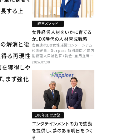
成長する上
経営メソッド
女性経営人材をいかに育てる
か。DX時代の人材育成戦略
クの解消と後
官民連携DX女性活躍コンソーシアム
代表理事／Surpass 特別顧問／前内
え得る再現性
閣総理大臣補佐官（賃金・雇用担当）
矢田 稚子
2026.07.30
頼を獲得しや
ず、まず強化
100年経営対談
エンタテインメントの力で感動
を提供し、夢のある明日をつく
る