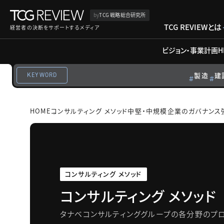
by
TCG 戦略総合研究所
TCG REVIEWとは
経営者の決断をサポートするメディア
ビジョン・事業計画
H
製造
建
KEYWORD
HOME
コンサルティング メソッド
中堅・中規模企業のガバナンス
コンサルティング メソッド
コンサルティング メソッド
タナベコンサルティンググループの各分野のプロ