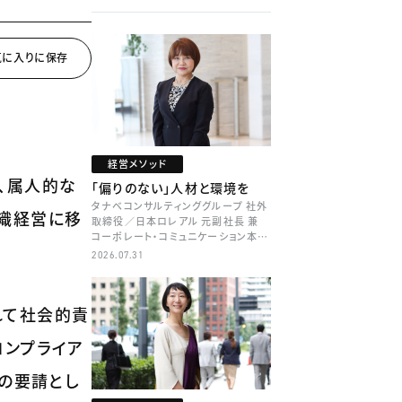
経営メソッド
、属人的な
「偏りのない」人材と環境を
タナベコンサルティンググループ 社外
織経営に移
取締役／日本ロレアル 元副社長 兼
コーポレート・コミュニケーション本部
本部長／キャリアコンサルタント 井村
2026.07.31
牧
れて社会的責
コンプライア
先の要請とし