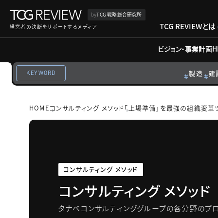
by
TCG 戦略総合研究所
TCG REVIEWとは
経営者の決断をサポートするメディア
ビジョン・事業計画
H
製造
建
KEYWORD
HOME
コンサルティング メソッド
「上場準備」を最強の組織変革
コンサルティング メソッド
コンサルティング メソッド
タナベコンサルティンググループの各分野のプロ