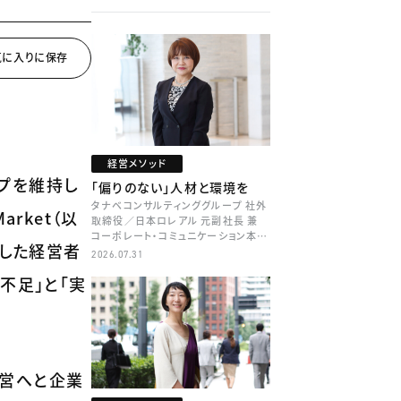
経営メソッド
プを維持し
「偏りのない」人材と環境を
タナベコンサルティンググループ 社外
arket（以
取締役／日本ロレアル 元副社長 兼
コーポレート・コミュニケーション本部
断した経営者
本部長／キャリアコンサルタント 井村
2026.07.31
牧
不足」と「実
経営へと企業