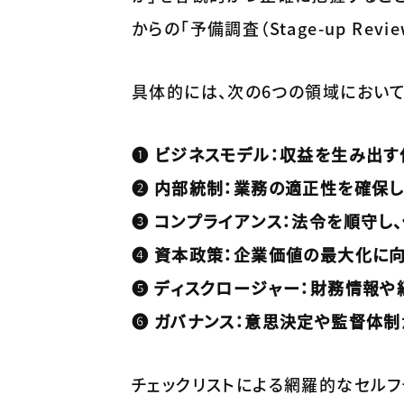
からの「予備調査（Stage-up Re
具体的には、次の6つの領域におい
❶ ビジネスモデル：収益を生み出
❷ 内部統制：業務の適正性を確保し
❸ コンプライアンス：法令を順守
❹ 資本政策：企業価値の最大化に
❺ ディスクロージャー：財務情報
❻ ガバナンス：意思決定や監督体
チェックリストによる網羅的なセルフチ