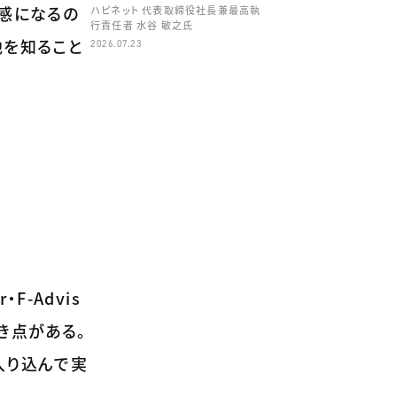
ル感になるの
ハピネット 代表取締役社長兼最高執
行責任者 水谷 敏之氏
地を知ること
2026.07.23
-Advis
き点がある。
入り込んで実