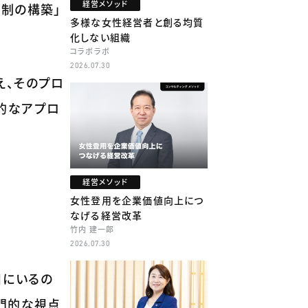
経営メソッド
制の構築」
多様な女性経営者と創る均質
化しない組織
コラボラボ
2026.07.30
え、そのプロ
的なアプロ
経営メソッド
女性登用を企業価値向上につ
なげる経営改革
竹内 建一郎
2026.07.30
目にいるの
門的な視点