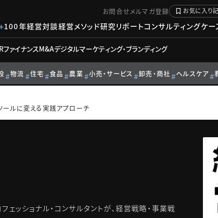
お問合せ
メルマガ登録
お気に入り
100年経営対談
経営メソッド
研究リポート
コンサルティングケー
R
ファイナンス
M&A
デジタル
マーケティング・ブランディング
設
物流
住宅
食品
農業
小売・サービス
卸売・商社
ヘルスケア
ツールに変える実践アプローチ
フェッショナル・コンサルタントが、経営戦略・事業戦