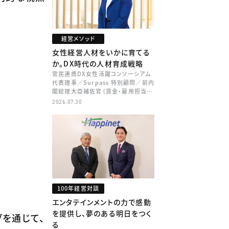
経営メソッド
女性経営人材をいかに育てる
か。DX時代の人材育成戦略
官民連携DX女性活躍コンソーシアム
代表理事／Surpass 特別顧問／前内
閣総理大臣補佐官（賃金・雇用担当）
矢田 稚子
2026.07.30
100年経営対談
エンタテインメントの力で感動
を提供し、夢のある明日をつく
グを通じて、
る