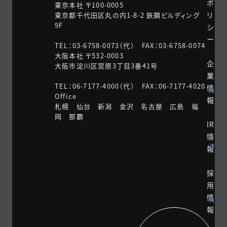
ポ
東京本社 〒100-0005
リ
東京都千代田区丸の内1-8-2 鉃鋼ビルディング
9F
シ
ー
TEL：03-6758-0073（代） FAX：03-6758-0074
大阪本社 〒532-0003
企
大阪市淀川区宮原3丁目3番41号
業
TEL：06-7177-4000（代） FAX：06-7177-4020
情
Office
報
札幌 仙台 新潟 金沢 名古屋 広島 福
岡 那覇
IR
情
報
採
用
情
報