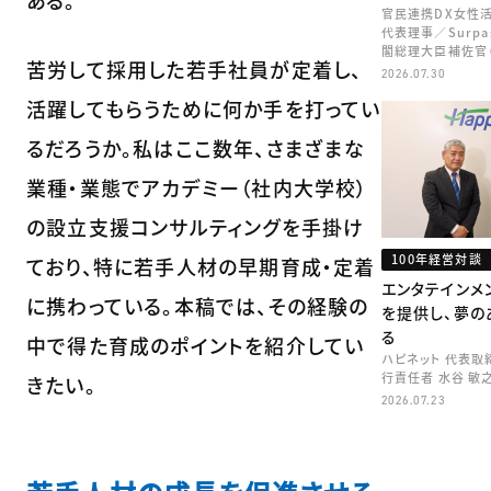
ある。
官民連携DX女性
代表理事／Surpa
閣総理大臣補佐官
苦労して採用した若手社員が定着し、
矢田 稚子
2026.07.30
活躍してもらうために何か手を打ってい
るだろうか。私はここ数年、さまざまな
業種・業態でアカデミー（社内大学校）
の設立支援コンサルティングを手掛け
100年経営対談
ており、特に若手人材の早期育成・定着
エンタテインメ
に携わっている。本稿では、その経験の
を提供し、夢の
る
中で得た育成のポイントを紹介してい
ハピネット 代表
行責任者 水谷 敏
きたい。
2026.07.23