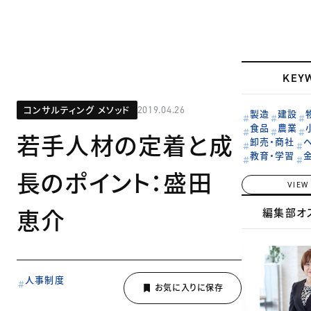
KEY
コンサルティング メソッド
2019.04.26
製造
建設
食品
農業
若手人材の定着と成
卸売・商社
教育・学習
長のポイント：盛田
VIEW
恵介
編集部オ
人事制度