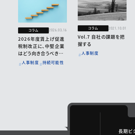
コラム
2021.10.01
コラム
2026.03.16
Vol.7 自社の課題を把
2026年度賃上げ促進
握する
税制改正に、中堅企業
はどう向き合うべきか
人事制度
～制度廃止を見据えた
人事制度
持続可能性
賃上げ戦略の再設計～
長期ビ