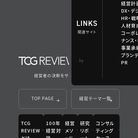
経営計
DX・デ
HR・
LINKS
人材育
関連サイト
コーポ
ナンス・
事業承継
ブラン
TCG 戦略総合研
by
PR
究所
経営者の決断をサポートするメディア
TOP PAGE
経営テーマ一覧
TCG
100年
経営
研究
コンサル
REVIEW
経営対
メソ
リポ
ティング
とは
談
ッド
ート
ケース