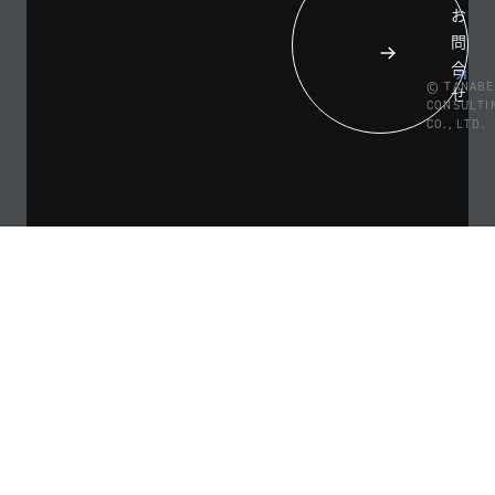
お
問
合
© TANABE
せ
CONSULTI
CO., LTD.