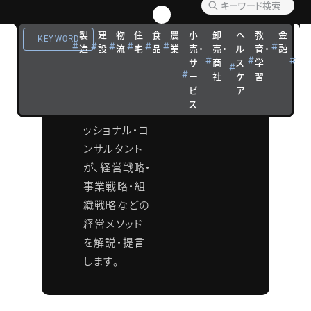
ソッド
製
建
物
住
食
農
小
卸
ヘ
教
金
観
KEYWORD
造
設
流
宅
品
業
売・
売・
ル
育・
融
光
タナベコンサ
サ
商
ス
学
宿
ルティンググ
ー
社
ケ
習
泊
ビ
ア
ループの各分
ス
野のプロフェ
ッショナル・コ
ンサルタント
が、経営戦略・
事業戦略・組
織戦略などの
経営メソッド
を解説・提言
します。