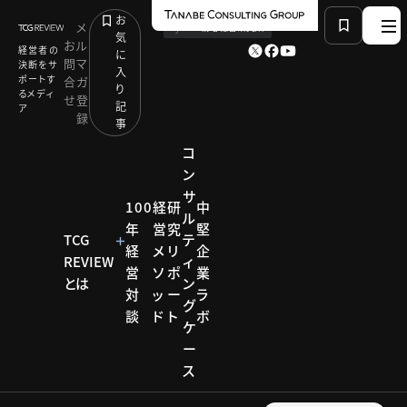
お
メ
by
TCG 戦略総合研究所
気
お
ル
経営者の
に
問
マ
決断をサ
入
ポートす
合
ガ
り
るメディ
せ
登
記
ア
録
事
コ
ン
サ
HOME
コンサルティング メソッド
100
経
研
中
ル
若手人材の定着と成長のポイント：盛田 恵介
年
営
究
堅
TCG
テ
経
メ
リ
企
REVIEW
ィ
営
ソ
ポ
業
コンサルティ
とは
ン
対
ッ
ー
ラ
ング メソッド
グ
談
ド
ト
ボ
コンサ
ケ
ー
ルティ
ス
ング メ