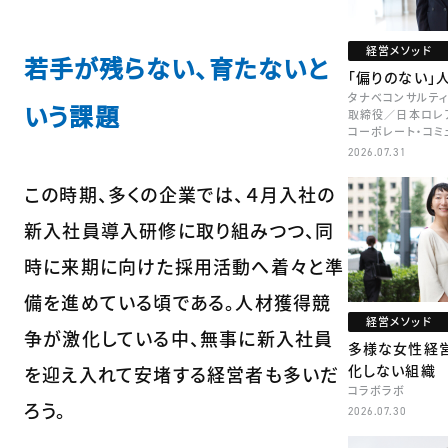
経営メソッド
若手が残らない、育たないと
「偏りのない」
タナベコンサルティ
いう課題
取締役／日本ロレア
コーポレート・コミ
本部長／キャリアコ
2026.07.31
牧
この時期、多くの企業では、４月入社の
新入社員導入研修に取り組みつつ、同
時に来期に向けた採用活動へ着々と準
備を進めている頃である。人材獲得競
経営メソッド
争が激化している中、無事に新入社員
多様な女性経
化しない組織
を迎え入れて安堵する経営者も多いだ
コラボラボ
ろう。
2026.07.30