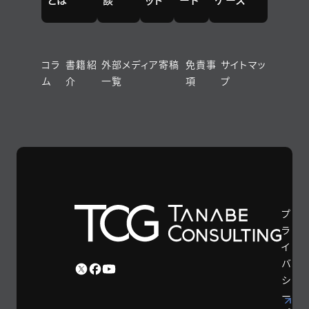
コラ
書籍紹
外部メディア寄稿
免責事
サイトマッ
ム
介
一覧
項
プ
プ
ラ
イ
バ
シ
ー