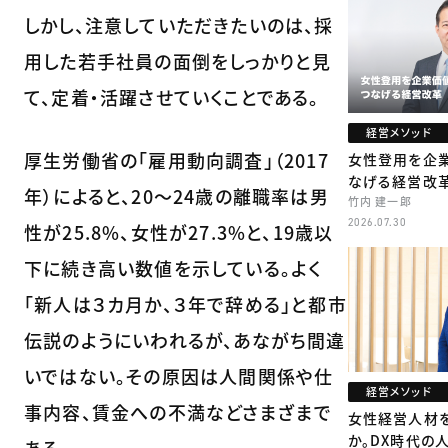
しかし、注意していただきたいのは、採
用した若手社員の面倒をしっかりと見
て、定着・活躍させていくことである。
経営メソッド
厚生労働省の「雇用動向調査」（2017
女性登用を企
なげる経営改
年）によると、20～24歳の離職率は男
竹内 建一郎
2026.07.30
性が25.8%、女性が27.3%と、19歳以
下に続き高い数値を示している。よく
「新人は３カ月か、３年で辞める」と都市
伝説のようにいわれるが、あながち間違
いではない。その原因は人間関係や仕
経営メソッド
事内容、賃金への不満などさまざまで
女性経営人材
か。DX時代の