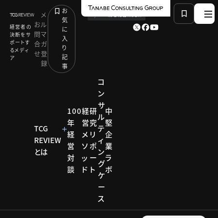
お
メ
by
TCG 戦略総合研究所
気
お
ル
経営者の
に
問
マ
決断をサ
入
ポートす
合
ガ
り
るメディ
せ
登
記
ア
録
事
コ
ン
サ
HOME
コンサルティングケース
100
経
研
中
ル
自社製ビネガーのリブランディングと、販売力強化に
年
営
究
堅
挑むいちご農家
TCG
テ
経
メ
リ
企
REVIEW
ィ
営
ソ
ポ
業
とは
ン
対
ッ
ー
ラ
コンサルティ
グ
ングケース
談
ド
ト
ボ
ケ
コンサ
ー
ス
ルティ