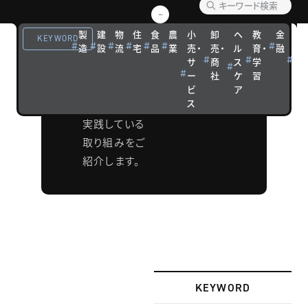
ングケ
製
建
物
住
食
農
小
卸
ヘ
教
金
観
ース
KEYWORD
造
設
流
宅
品
業
売・
売・
ル
育・
融
光
サ
商
ス
学
宿
TCGのクライ
ー
社
ケ
習
泊
アントが持続
ビ
ア
ス
的成長に向け
実践している
取り組みをご
紹介します。
KEYWORD