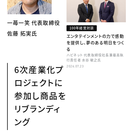
一苺一笑 代表取締役
100年経営対談
佐藤 拓実氏
エンタテインメントの力で感動
を提供し、夢のある明日をつく
る
ハピネット 代表取締役社長兼最高執
行責任者 水谷 敏之氏
6次産業化プ
2026.07.23
ロジェクトに
参加し商品を
リブランディ
ング