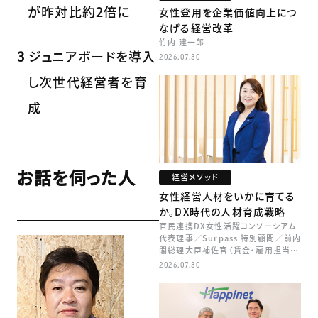
が昨対比約2倍に
女性登用を企業価値向上につ
なげる経営改革
竹内 建一郎
3
ジュニアボードを導入
2026.07.30
し次世代経営者を育
成
お話を伺った人
経営メソッド
女性経営人材をいかに育てる
か。DX時代の人材育成戦略
官民連携DX女性活躍コンソーシアム
代表理事／Surpass 特別顧問／前内
閣総理大臣補佐官（賃金・雇用担当）
矢田 稚子
2026.07.30