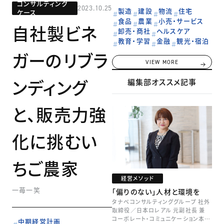
コンサルティング
2023.10.25
製造
建設
物流
住宅
ケース
食品
農業
小売・サービス
自社製ビネ
卸売・商社
ヘルスケア
教育・学習
金融
観光・宿泊
ガーのリブラ
VIEW MORE
ンディング
編集部オススメ記事
と、販売力強
化に挑むい
ちご農家
経営メソッド
一苺一笑
「偏りのない」人材と環境を
タナベコンサルティンググループ 社外
取締役／日本ロレアル 元副社長 兼
コーポレート・コミュニケーション本部
中期経営計画