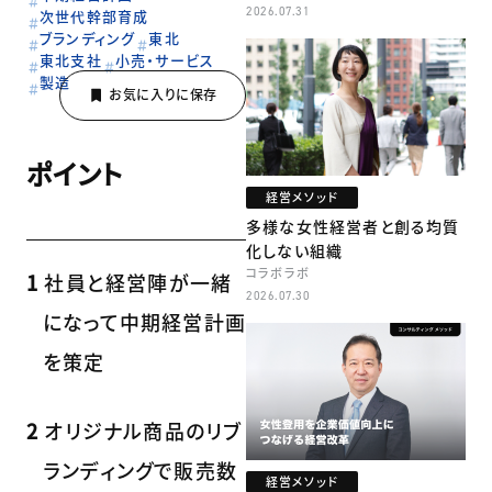
本部長／キャリアコンサルタント 井村
2026.07.31
次世代幹部育成
牧
ブランディング
東北
東北支社
小売・サービス
製造
ポイント
経営メソッド
多様な女性経営者と創る均質
化しない組織
コラボラボ
1
社員と経営陣が一緒
2026.07.30
になって中期経営計画
を策定
2
オリジナル商品のリブ
ランディングで販売数
経営メソッド