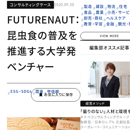
コンサルティングケース
2020.09.30
製造
建設
物流
住宅
食品
農業
小売・サービ
FUTURENAUT：
卸売・商社
ヘルスケア
教育・学習
金融
観光・
昆虫食の普及を
VIEW MORE
推進する大学発
編集部オススメ記事
ベンチャー
ESG・SDGs
関東
甲信越
経営メソッド
「偏りのない」人材と環境
タナベコンサルティンググループ
取締役／日本ロレアル 元副社長
コーポレート・コミュニケーショ