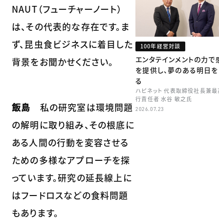
NAUT（フューチャーノート）
は、その代表的な存在です。ま
ず、昆虫食ビジネスに着目した
100年経営対談
エンタテインメントの力で
背景をお聞かせください。
を提供し、夢のある明日を
る
ハピネット 代表取締役社長兼最
行責任者 水谷 敏之氏
飯島
私の研究室は環境問題
2026.07.23
の解明に取り組み、その根底に
ある人間の行動を変容させる
ための多様なアプローチを探
っています。研究の延長線上に
はフードロスなどの食料問題
もあります。