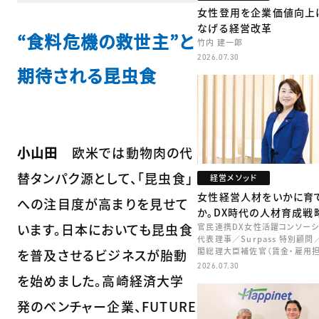
女性登用を企業価値向上
なげる経営改革
“食料危機の救世主”と
竹内 建一郎
2026.07.30
期待される昆虫食
小山田
欧米では動物肉の代
替タンパク源として、「昆虫食」
経営メソッド
女性経営人材をいかに育
への注目度が高まりを見せて
か。DX時代の人材育成戦
います。日本においても昆虫食
官民連携DX女性活躍コンソーシ
代表理事／Surpass 特別顧問
閣総理大臣補佐官（賃金・雇用担
を普及させるビジネスが胎動
矢田 稚子
2026.07.30
を始めました。高崎経済大学
発のベンチャー企業、FUTURE