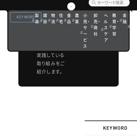
ングケ
製
建
物
住
食
農
小
卸
ヘ
教
金
観
ース
KEYWORD
造
設
流
宅
品
業
売・
売・
ル
育・
融
光
サ
商
ス
学
宿
TCGのクライ
ー
社
ケ
習
泊
アントが持続
ビ
ア
ス
的成長に向け
実践している
取り組みをご
紹介します。
KEYWORD