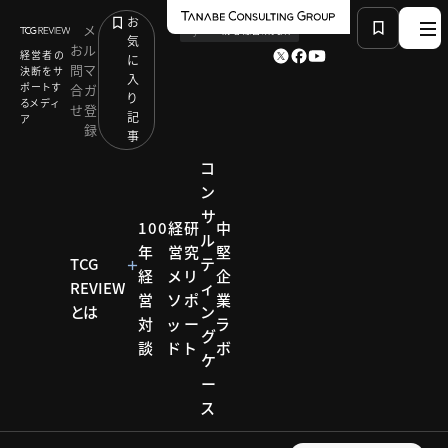
お
メ
by
TCG 戦略総合研究所
気
お
ル
経営者の
に
問
マ
決断をサ
入
ポートす
合
ガ
り
るメディ
せ
登
記
ア
録
事
コ
ン
サ
HOME
コンサルティングケース
100
経
研
中
ル
FUTURENAUT：昆虫食の普及を推進する大学発ベン
年
営
究
堅
チャー
TCG
テ
経
メ
リ
企
REVIEW
ィ
営
ソ
ポ
業
とは
ン
対
ッ
ー
ラ
コンサルティ
グ
ングケース
談
ド
ト
ボ
ケ
コンサ
ー
ス
ルティ