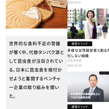
本部長／キャリアコンサルタント
2026.07.31
牧
世界的な食料不足の警鐘
経営メソッド
多様な女性経営者と創る
が響く中、代替タンパク源と
化しない組織
して昆虫食が注目されてい
コラボラボ
2026.07.30
る。日本に昆虫食を根付か
せようと奮闘するベンチャ
ー企業の取り組みを聞い
た。
経営メソッド