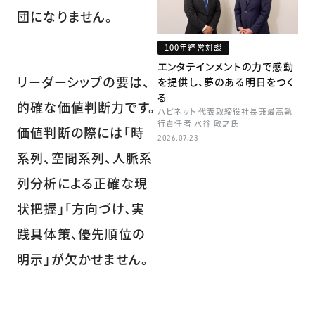
団になりません。
100年経営対談
エンタテインメントの力で感動
リーダーシップの要は、
を提供し、夢のある明日をつく
る
的確な価値判断力です。
ハピネット 代表取締役社長兼最高執
行責任者 水谷 敏之氏
価値判断の際には「時
2026.07.23
系列、空間系列、人脈系
列分析による正確な現
状把握」「方向づけ、実
践具体策、優先順位の
明示」が欠かせません。