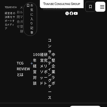
お
メ
by
TCG 戦略総合研究所
気
お
ル
経営者の
に
問
マ
決断をサ
入
ポートす
合
ガ
り
るメディ
せ
登
記
ア
録
事
コ
ン
サ
HOME
コラム
タナベ語録
100
経
研
中
ル
Vol.07 リーダーシップとは何か
年
営
究
堅
TCG
テ
経
メ
リ
企
REVIEW
ィ
営
ソ
ポ
業
とは
ン
コラム
対
ッ
ー
ラ
グ
談
ド
ト
ボ
タナベ
ケ
ー
語録
ス
タナベコンサ