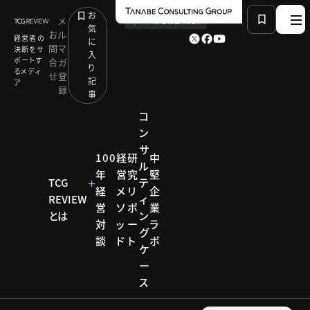
お
メ
by
TCG 戦略総合研究所
気
お
ル
経営者の
に
問
マ
決断をサ
入
ポートす
合
ガ
り
るメディ
せ
登
記
ア
録
事
コ
ン
サ
HOME
コラム
イベント開催リポート
100
経
研
中
ル
過半数の企業がブランディング戦略を「未策定」と回答
年
営
究
堅
TCG
テ
経
メ
リ
企
REVIEW
ィ
営
ソ
ポ
業
とは
ン
コラム
対
ッ
ー
ラ
グ
談
ド
ト
ボ
イベン
ケ
ー
ト開催
ス
リポー