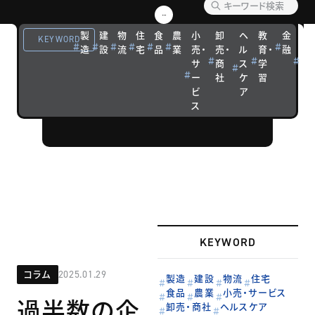
ト
製
建
物
住
食
農
小
卸
ヘ
教
金
観
KEYWORD
造
設
流
宅
品
業
売・
売・
ル
育・
融
光
ウェビナーや
サ
商
ス
学
宿
フォーラムな
ー
社
ケ
習
泊
ビ
ア
どの開催リポ
ス
ートです。
KEYWORD
コラム
2025.01.29
製造
建設
物流
住宅
食品
農業
小売・サービス
過半数の企
卸売・商社
ヘルスケア