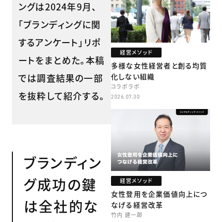
ングは2024年9月、
「ブランディングに関
するアンケート」リポ
経営メソッド
ートをまとめた。本稿
多様な女性経営者と創る均質
では調査結果の一部
化しない組織
コラボラボ
を抜粋して紹介する。
2026.07.30
ブランディン
グ成功の鍵
経営メソッド
女性登用を企業価値向上につ
は全社的な
なげる経営改革
竹内 建一郎