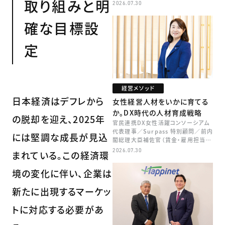
取り組みと明
2026.07.30
確な目標設
定
経営メソッド
日本経済はデフレから
女性経営人材をいかに育てる
か。DX時代の人材育成戦略
の脱却を迎え、2025年
官民連携DX女性活躍コンソーシアム
代表理事／Surpass 特別顧問／前内
には堅調な成長が見込
閣総理大臣補佐官（賃金・雇用担当）
矢田 稚子
2026.07.30
まれている。この経済環
境の変化に伴い、企業は
新たに出現するマーケッ
トに対応する必要があ