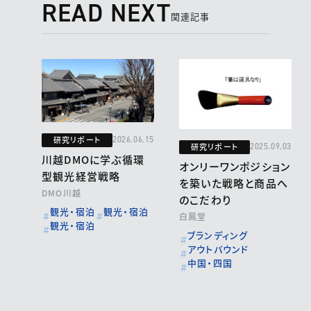
READ NEXT
関連記事
研究リポート
2026.06.15
研究リポート
2025.09.03
川越DMOに学ぶ循環
オンリーワンポジション
型観光経営戦略
を築いた戦略と商品へ
DMO川越
のこだわり
観光・宿泊
観光・宿泊
白鳳堂
観光・宿泊
ブランディング
アウトバウンド
中国・四国