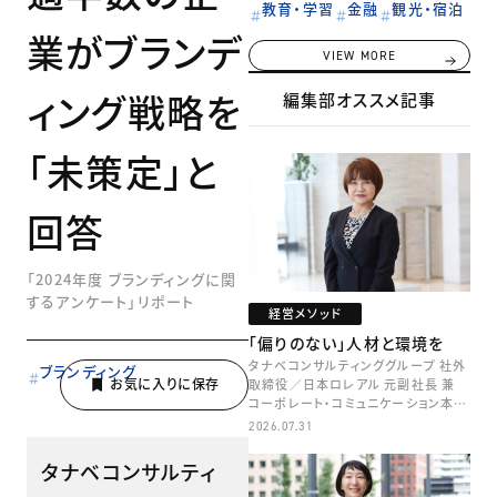
教育・学習
金融
観光・宿泊
業がブランデ
VIEW MORE
ィング戦略を
編集部オススメ記事
「未策定」と
回答
「2024年度 ブランディングに関
するアンケート」リポート
経営メソッド
「偏りのない」人材と環境を
タナベコンサルティンググループ 社外
ブランディング
取締役／日本ロレアル 元副社長 兼
コーポレート・コミュニケーション本部
本部長／キャリアコンサルタント 井村
2026.07.31
牧
タナベコンサルティ