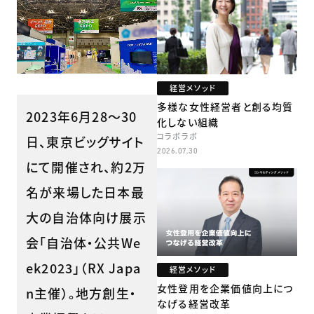
経営メソッド
多様な女性経営者と創る均質
2023年6月28～30
化しない組織
コラボラボ
日、東京ビッグサイト
2026.07.30
にて開催され、約2万
名が来場した日本最
大の自治体向け展示
会「自治体・公共We
ek2023」（RX Japa
経営メソッド
女性登用を企業価値向上につ
n主催）。地方創生・
なげる経営改革