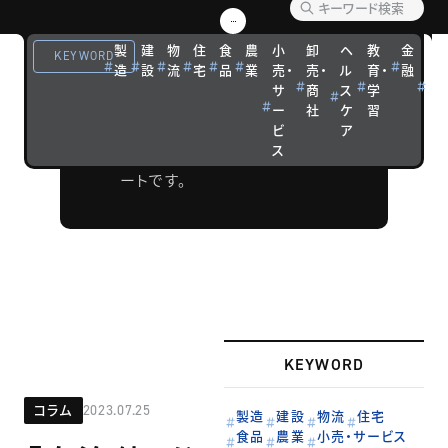
リポー
製
建
物
住
食
農
小
卸
ヘ
教
金
観
ト
KEYWORD
造
設
流
宅
品
業
売・
売・
ル
育・
融
光
サ
商
ス
学
宿
ウェビナーや
ー
社
ケ
習
泊
フォーラムな
ビ
ア
ス
どの開催リポ
ートです。
KEYWORD
コラム
2023.07.25
製造
建設
物流
住宅
食品
農業
小売・サービス