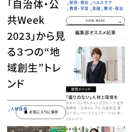
「自治体・公
卸売・商社
ヘルスケア
教育・学習
金融
観光・宿泊
共Week
VIEW MORE
2023」から見
編集部オススメ記事
る３つの“地
域創生”トレ
ンド
経営メソッド
「偏りのない」人材と環境を
タナベコンサルティンググループ 社外
取締役／日本ロレアル 元副社長 兼
人材採用
コーポレート・コミュニケーション本部
本部長／キャリアコンサルタント 井村
2026.07.31
牧