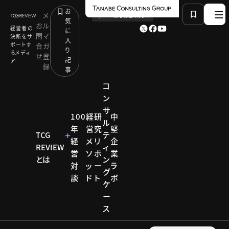
お
メ
by
TCG 戦略総合研究所
気
お
ル
経営者の
に
問
マ
決断をサ
入
ポートす
合
ガ
り
るメディ
せ
登
記
ア
録
事
コ
ン
サ
HOME
コラム
イベント開催リポート
100
経
研
中
ル
「自治体・公共Week 2023」から見る３つの“地域創
年
営
究
堅
生”トレンド
TCG
テ
経
メ
リ
企
REVIEW
ィ
営
ソ
ポ
業
とは
ン
対
ッ
ー
ラ
コラム
グ
談
ド
ト
ボ
ケ
イベン
ー
ス
ト開催