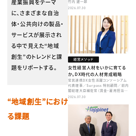
産業振興をテーマ
竹内 建一郎
2026.07.30
に、さまざまな自治
体・公共向けの製品・
サービスが展示され
る中で見えた“地域
創生”のトレンドと課
経営メソッド
題をリポートする。
女性経営人材をいかに育てる
か。DX時代の人材育成戦略
官民連携DX女性活躍コンソーシアム
代表理事／Surpass 特別顧問／前内
閣総理大臣補佐官（賃金・雇用担当）
矢田 稚子
2026.07.30
“地域創生”におけ
る課題