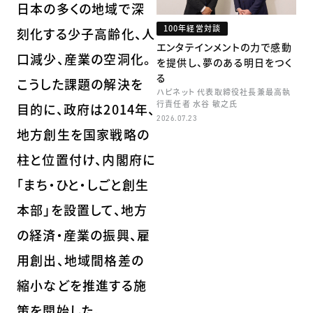
日本の多くの地域で深
100年経営対談
刻化する少子高齢化、人
エンタテインメントの力で感動
口減少、産業の空洞化。
を提供し、夢のある明日をつく
る
こうした課題の解決を
ハピネット 代表取締役社長兼最高執
行責任者 水谷 敏之氏
目的に、政府は2014年、
2026.07.23
地方創生を国家戦略の
柱と位置付け、内閣府に
「まち・ひと・しごと創生
本部」を設置して、地方
の経済・産業の振興、雇
用創出、地域間格差の
縮小などを推進する施
策を開始した。