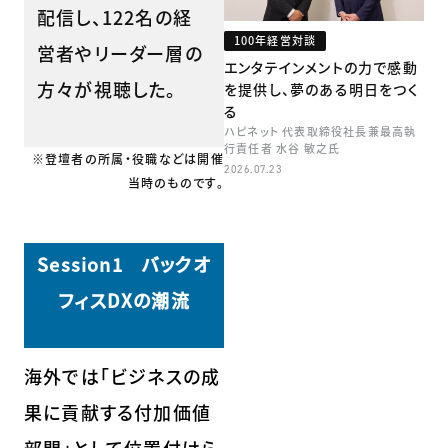
配信し、122名の経
100年経営対談
営者やリーダー層の
エンタテインメントの力で感動
方々が視聴した。
を提供し、夢のある明日をつく
る
ハピネット 代表取締役社長兼最高執
行責任者 水谷 敏之氏
※登壇者の所属・役職などは開催
2026.07.23
当時のものです。
Session1 バックオ
フィスDXの潮流
海外では「ビジネスの成
果に貢献する付加価値