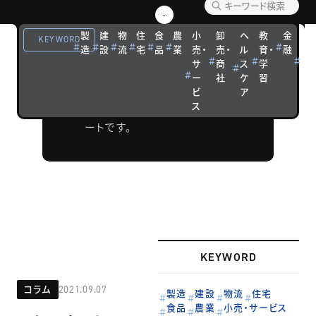
リポー
製
建
物
住
食
農
小
卸
ヘ
教
金
観
ト
KEYWORD
造
設
流
宅
品
業
売・
売・
ル
育・
融
光
サ
商
ス
学
宿
ウェビナーや
ー
社
ケ
習
泊
フォーラムな
ビ
ア
ス
どの開催リポ
ートです。
KEYWORD
コラム
2021.09.07
製造
建設
物流
住宅
食品
農業
小売・サービス