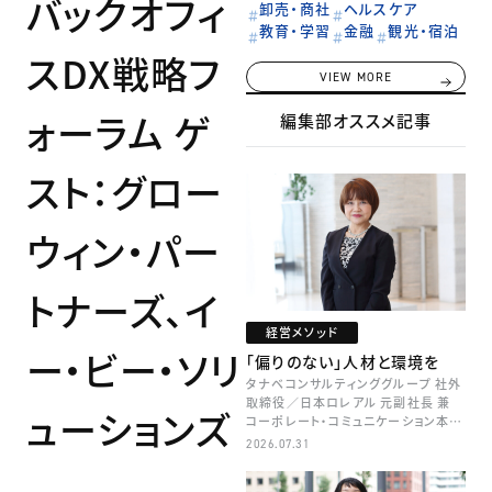
バックオフィ
卸売・商社
ヘルスケア
教育・学習
金融
観光・宿泊
スDX戦略フ
VIEW MORE
ォーラム ゲ
編集部オススメ記事
スト：グロー
ウィン・パー
トナーズ、イ
経営メソッド
ー・ビー・ソリ
「偏りのない」人材と環境を
タナベコンサルティンググループ 社外
取締役／日本ロレアル 元副社長 兼
ューションズ
コーポレート・コミュニケーション本部
本部長／キャリアコンサルタント 井村
2026.07.31
牧