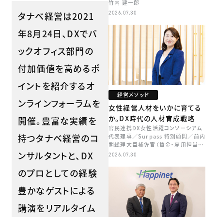
竹内 建一郎
2026.07.30
タナベ経営は2021
年8月24日、DXでバ
ックオフィス部門の
付加価値を高めるポ
イントを紹介するオ
経営メソッド
ンラインフォーラムを
女性経営人材をいかに育てる
か。DX時代の人材育成戦略
開催。豊富な実績を
官民連携DX女性活躍コンソーシアム
持つタナベ経営のコ
代表理事／Surpass 特別顧問／前内
閣総理大臣補佐官（賃金・雇用担当）
矢田 稚子
ンサルタントと、DX
2026.07.30
のプロとしての経験
豊かなゲストによる
講演をリアルタイム