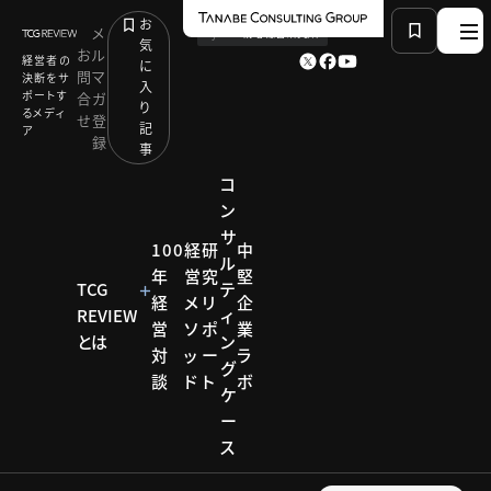
お
メ
by
TCG 戦略総合研究所
気
お
ル
経営者の
に
問
マ
決断をサ
入
ポートす
合
ガ
り
るメディ
せ
登
記
ア
録
事
コ
ン
サ
HOME
コラム
イベント開催リポート
100
経
研
中
ル
バックオフィスDX戦略フォーラム ゲスト：グローウィ
年
営
究
堅
ン・パートナーズ、イー・ビー・ソリューションズ
TCG
テ
経
メ
リ
企
REVIEW
ィ
営
ソ
ポ
業
とは
ン
対
ッ
ー
ラ
コラム
グ
談
ド
ト
ボ
ケ
イベン
ー
ス
ト開催