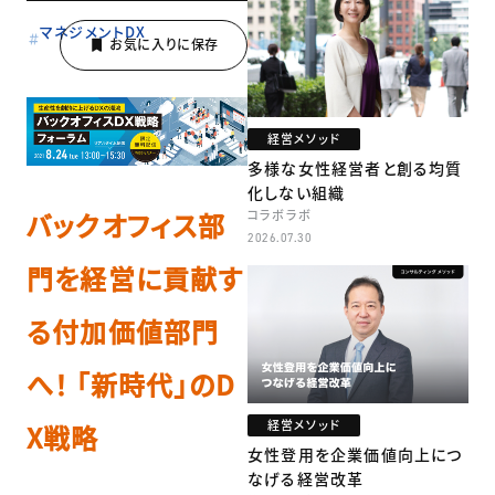
マネジメントDX
経営メソッド
多様な女性経営者と創る均質
化しない組織
コラボラボ
バックオフィス部
2026.07.30
門を経営に貢献す
る付加価値部門
へ！ 「新時代」のD
経営メソッド
X戦略
女性登用を企業価値向上につ
なげる経営改革