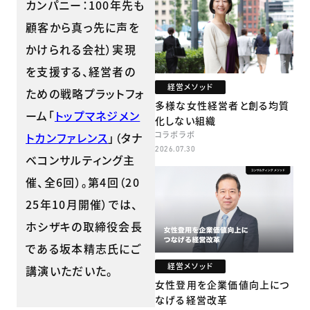
カンパニー：100年先も
顧客から真っ先に声を
かけられる会社）実現
を支援する、経営者の
経営メソッド
ための戦略プラットフォ
多様な女性経営者と創る均質
ーム「
トップマネジメン
化しない組織
コラボラボ
トカンファレンス
」（タナ
2026.07.30
ベコンサルティング主
催、全6回）。第4回（20
25年10月開催）では、
ホシザキの取締役会長
である坂本精志氏にご
経営メソッド
講演いただいた。
女性登用を企業価値向上につ
なげる経営改革