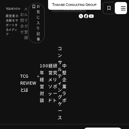
お
メ
by
TCG 戦略総合研究所
気
お
ル
経営者の
に
問
マ
決断をサ
入
ポートす
合
ガ
り
るメディ
せ
登
記
ア
録
事
コ
ン
サ
HOME
コラム
イベント開催リポート
100
経
研
中
ル
独創的なアイデアで成長するホシザキの「儲かる文
年
営
究
堅
化」とは
TCG
テ
経
メ
リ
企
REVIEW
ィ
営
ソ
ポ
業
とは
ン
対
ッ
ー
ラ
コラム
グ
談
ド
ト
ボ
ケ
イベン
ー
ス
ト開催