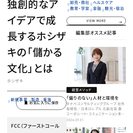
独創的なア
卸売・商社
ヘルスケア
教育・学習
金融
観光・宿泊
イデアで成
VIEW MORE
長するホシザ
編集部オススメ記事
キの「儲かる
文化」とは
ホシザキ
経営メソッド
「偏りのない」人材と環境を
新規事業
製造
東海
タナベコンサルティンググループ 社外
取締役／日本ロレアル 元副社長 兼
コーポレート・コミュニケーション本部
本部長／キャリアコンサルタント 井村
2026.07.31
牧
FCC（ファーストコール