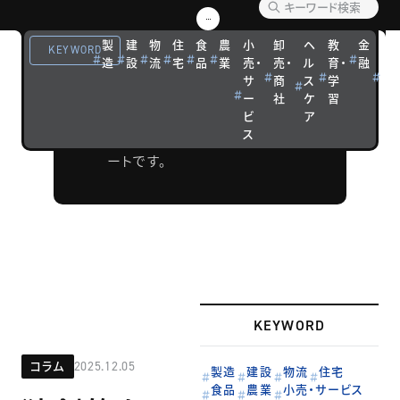
リポー
製
建
物
住
食
農
小
卸
ヘ
教
金
観
ト
KEYWORD
造
設
流
宅
品
業
売・
売・
ル
育・
融
光
サ
商
ス
学
宿
ウェビナーや
ー
社
ケ
習
泊
フォーラムな
ビ
ア
ス
どの開催リポ
ートです。
KEYWORD
コラム
2025.12.05
製造
建設
物流
住宅
食品
農業
小売・サービス