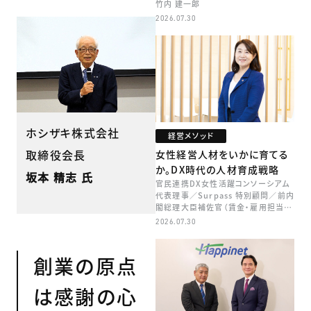
竹内 建一郎
2026.07.30
ホシザキ株式会社
経営メソッド
取締役会長
女性経営人材をいかに育てる
か。DX時代の人材育成戦略
坂本 精志 氏
官民連携DX女性活躍コンソーシアム
代表理事／Surpass 特別顧問／前内
閣総理大臣補佐官（賃金・雇用担当）
矢田 稚子
2026.07.30
創業の原点
は感謝の心