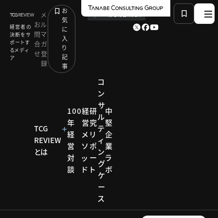
お
メ
by
TCG 戦略総合研究所
気
お
ル
経営者の
に
問
マ
決断をサ
入
ポートす
合
ガ
り
るメディ
せ
登
記
ア
録
事
コ
ン
サ
HOME
コラム
レジリエンス戦略
100
経
研
中
ル
vol.6 柔軟に対応できるレジリエンスなサプライチェ
年
営
究
堅
ーンを
TCG
テ
経
メ
リ
企
REVIEW
ィ
営
ソ
ポ
業
とは
ン
対
ッ
ー
ラ
コラム
グ
談
ド
ト
ボ
ケ
レジリ
ー
ス
エンス