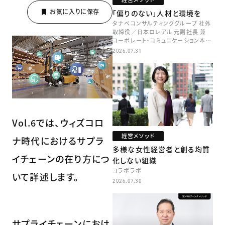
「偏りのない」人材と環境を
タナベコンサルティンググループ 社外
取締役／日本ロレアル 元副社長 兼
コーポレート・コミュニケーション本部
本部長／キャリアコンサルタント 井村
2026.07.31
牧
Vol.6では、ウィズコロ
経営メソッド
ナ時代におけるサプラ
多様な女性経営者と創る均質
イチェーンの在り方につ
化しない組織
コラボラボ
いて詳述します。
2026.07.30
サプライチェーンにおけ