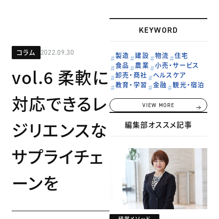
KEYWORD
コラム
2022.09.30
製造
建設
物流
住宅
食品
農業
小売・サービス
vol.6 柔軟に
卸売・商社
ヘルスケア
教育・学習
金融
観光・宿泊
対応できるレ
VIEW MORE
ジリエンスな
編集部オススメ記事
サプライチェ
ーンを
経営メソッド