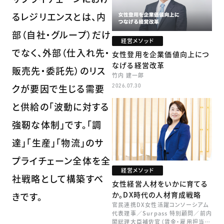
るレジリエンスとは、内
部（自社・グループ）だけ
経営メソッド
でなく、外部（仕入れ先・
女性登用を企業価値向上につ
なげる経営改革
販売先・委託先）のリス
竹内 建一郎
クが要因で生じる需要
2026.07.30
と供給の「波動に対する
強靭な体制」です。「調
達」「生産」「物流」のサ
プライチェーン全体を全
経営メソッド
社戦略として構築すべ
女性経営人材をいかに育てる
か。DX時代の人材育成戦略
きです。
官民連携DX女性活躍コンソーシアム
代表理事／Surpass 特別顧問／前内
閣総理大臣補佐官（賃金・雇用担当）