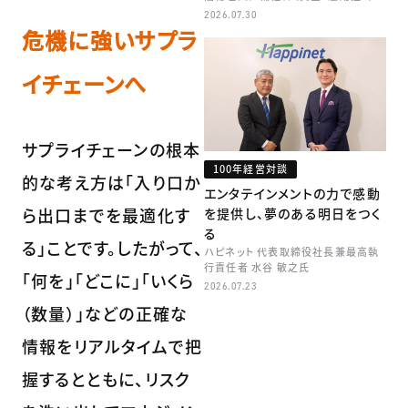
矢田 稚子
2026.07.30
危機に強いサプラ
イチェーンへ
サプライチェーンの根本
100年経営対談
的な考え方は「入り口か
エンタテインメントの力で感動
ら出口までを最適化す
を提供し、夢のある明日をつく
る
る」ことです。したがって、
ハピネット 代表取締役社長兼最高執
行責任者 水谷 敏之氏
「何を」「どこに」「いくら
2026.07.23
（数量）」などの正確な
情報をリアルタイムで把
握するとともに、リスク