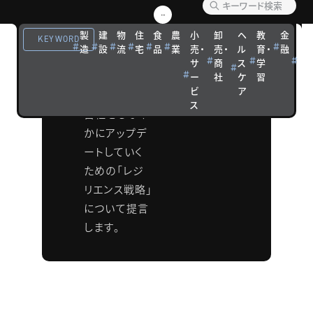
戦略
製
建
物
住
食
農
小
卸
ヘ
教
金
観
「低成長×非
KEYWORD
造
設
流
宅
品
業
売・
売・
ル
育・
融
光
連続×高速変
サ
商
ス
学
宿
化」という経
ー
社
ケ
習
泊
ビ
ア
営環境下で、
ス
自社をしなや
かにアップデ
ートしていく
ための「レジ
リエンス戦略」
について提言
します。