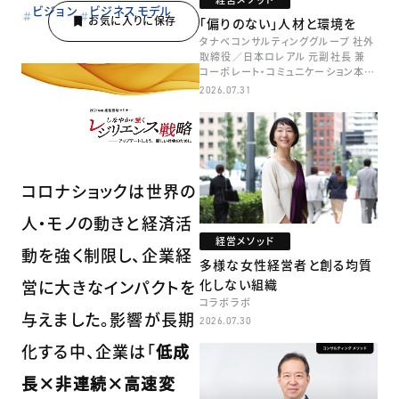
ビジョン
ビジネスモデル
「偏りのない」人材と環境を
タナベコンサルティンググループ 社外
取締役／日本ロレアル 元副社長 兼
コーポレート・コミュニケーション本部
本部長／キャリアコンサルタント 井村
2026.07.31
牧
コロナショックは世界の
人・モノの動きと経済活
経営メソッド
動を強く制限し、企業経
多様な女性経営者と創る均質
営に大きなインパクトを
化しない組織
コラボラボ
与えました。影響が長期
2026.07.30
化する中、企業は「
低成
長×非連続×高速変