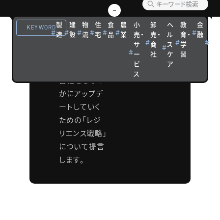
戦略
製
建
物
住
食
農
小
卸
ヘ
教
金
観
「低成長×非
KEYWORD
造
設
流
宅
品
業
売・
売・
ル
育・
融
光
連続×高速変
サ
商
ス
学
宿
化」という経
ー
社
ケ
習
泊
ビ
ア
営環境下で、
ス
自社をしなや
かにアップデ
ートしていく
ための「レジ
リエンス戦略」
について提言
します。