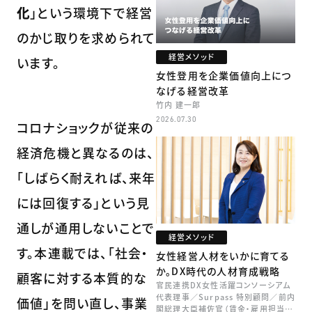
化
」という環境下で経営
のかじ取りを求められて
経営メソッド
います。
女性登用を企業価値向上につ
なげる経営改革
竹内 建一郎
2026.07.30
コロナショックが従来の
経済危機と異なるのは、
「しばらく耐えれば、来年
には回復する」という見
通しが通用しないことで
経営メソッド
す。本連載では、「社会・
女性経営人材をいかに育てる
か。DX時代の人材育成戦略
顧客に対する本質的な
官民連携DX女性活躍コンソーシアム
代表理事／Surpass 特別顧問／前内
価値」を問い直し、事業
閣総理大臣補佐官（賃金・雇用担当）