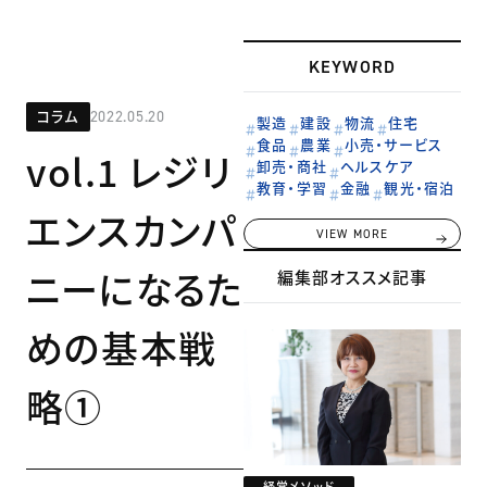
KEYWORD
コラム
2022.05.20
製造
建設
物流
住宅
食品
農業
小売・サービス
vol.1 レジリ
卸売・商社
ヘルスケア
教育・学習
金融
観光・宿泊
エンスカンパ
VIEW MORE
ニーになるた
編集部オススメ記事
めの基本戦
略①
経営メソッド