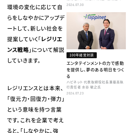
矢田 稚子
2026.07.30
環境の変化に応じて自
らをしなやかにアップデ
ートして、新しい社会を
提案していく「
レジリエ
ンス戦略
」について解説
100年経営対談
していきます。
エンタテインメントの力で感動
を提供し、夢のある明日をつく
る
ハピネット 代表取締役社長兼最高執
レジリエンスとは本来、
行責任者 水谷 敏之氏
2026.07.23
「復元力・回復力・弾力」
という意味を持つ言葉
です。これを企業で考え
ると、「しなやかに、強