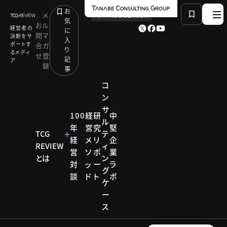
お
メ
by
TCG 戦略総合研究所
気
お
ル
経営者の
に
問
マ
決断をサ
入
ポートす
合
ガ
り
るメディ
せ
登
記
ア
録
事
コ
ン
サ
HOME
コラム
レジリエンス戦略
100
経
研
中
ル
vol.1 レジリエンスカンパニーになるための基本戦略
年
営
究
堅
①
TCG
テ
経
メ
リ
企
REVIEW
ィ
営
ソ
ポ
業
とは
ン
対
ッ
ー
ラ
コラム
グ
談
ド
ト
ボ
ケ
レジリ
ー
ス
エンス