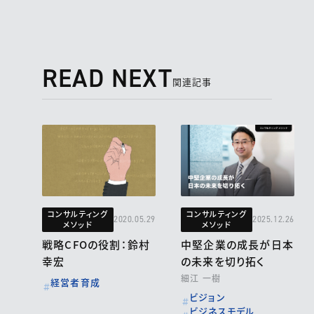
READ NEXT
関連記事
コンサルティング
コンサルティング
2020.05.29
2025.12.26
メソッド
メソッド
戦略CFOの役割：鈴村
中堅企業の成長が日本
幸宏
の未来を切り拓く
細江 一樹
経営者育成
ビジョン
ビジネスモデル