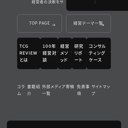
経営者の決断をサポートするメディア
TOP PAGE
経営テーマ一覧
TCG
100年
経営
研究
コンサル
REVIEW
経営対
メソ
リポ
ティング
とは
談
ッド
ート
ケース
コラ
書籍紹
外部メディア寄稿
免責事
サイトマッ
ム
介
一覧
項
プ