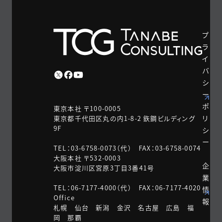
プ
ラ
イ
バ
シ
ー
ポ
東京本社 〒100-0005
リ
東京都千代田区丸の内1-8-2 鉃鋼ビルディング
9F
シ
ー
TEL：03-6758-0073（代） FAX：03-6758-0074
大阪本社 〒532-0003
企
大阪市淀川区宮原3丁目3番41号
業
TEL：06-7177-4000（代） FAX：06-7177-4020
情
Office
報
札幌 仙台 新潟 金沢 名古屋 広島 福
岡 那覇