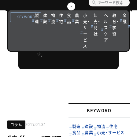
企業経営や市
場（マーケッ
製
建
物
住
食
農
小
卸
ヘ
教
金
観
KEYWORD
ト）について、
造
設
流
宅
品
業
売・
売・
ル
育・
融
光
サ
商
ス
学
宿
話題の最新テ
ー
社
ケ
習
泊
ーマを取り上
ビ
ア
げるコラムで
ス
す。
KEYWORD
コラム
2017.01.31
製造
建設
物流
住宅
食品
農業
小売・サービス