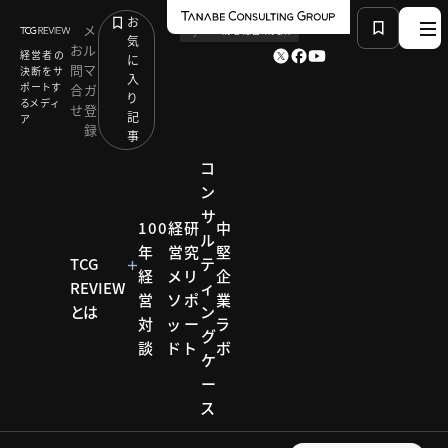
お
メ
by
TCG 戦略総合研究所
気
お
ル
経営者の
に
問
マ
決断をサ
入
ポートす
合
ガ
り
るメディ
せ
登
記
ア
録
事
コ
ン
サ
HOME
コラム
PICK UP TOPICS
特集1：課題解決工場
100
経
研
中
ル
年
営
究
堅
TCG
テ
経
メ
リ
企
REVIEW
ィ
コラム
営
ソ
ポ
業
とは
ン
対
ッ
ー
ラ
PICK
グ
談
ド
ト
ボ
ケ
UP
ー
ス
TOPICS