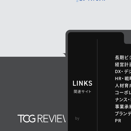
長期ビ
経営計
DX・デ
HR・
LINKS
人材育
関連サイト
コーポ
ナンス・
事業承継
ブラン
TCG 戦略総合研
by
PR
究所