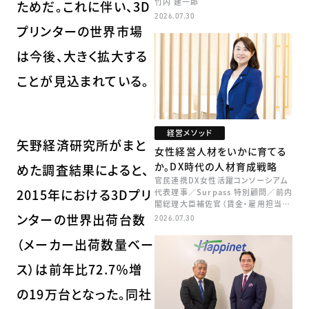
竹内 建一郎
ためだ。これに伴い、3D
2026.07.30
プリンターの世界市場
は今後、大きく拡大する
ことが見込まれている。
経営メソッド
矢野経済研究所がまと
女性経営人材をいかに育てる
か。DX時代の人材育成戦略
めた調査結果によると、
官民連携DX女性活躍コンソーシアム
2015年における3Dプリ
代表理事／Surpass 特別顧問／前内
閣総理大臣補佐官（賃金・雇用担当）
矢田 稚子
ンターの世界出荷台数
2026.07.30
（メーカー出荷数量ベー
ス）は前年比72.7％増
の19万台となった。同社