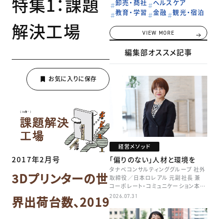
特集1：課題
卸売・商社
ヘルスケア
教育・学習
金融
観光・宿泊
解決工場
VIEW MORE
編集部オススメ記事
経営メソッド
2017年2月号
「偏りのない」人材と環境を
タナベコンサルティンググループ 社外
3Dプリンターの世
取締役／日本ロレアル 元副社長 兼
コーポレート・コミュニケーション本部
本部長／キャリアコンサルタント 井村
2026.07.31
界出荷台数、2019
牧