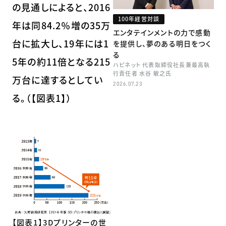
の見通しによると、2016
100年経営対談
年は同84.2％増の35万
エンタテインメントの力で感動
台に拡大し、19年には1
を提供し、夢のある明日をつく
る
5年の約11倍となる215
ハピネット 代表取締役社長兼最高執
行責任者 水谷 敏之氏
万台に達するとしてい
2026.07.23
る。（【図表1】）
【図表1】3Dプリンターの世