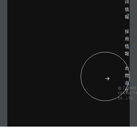
IR
情
報
採
用
情
報
お
問
合
© TANABE
せ
CONSULTI
CO., LTD.