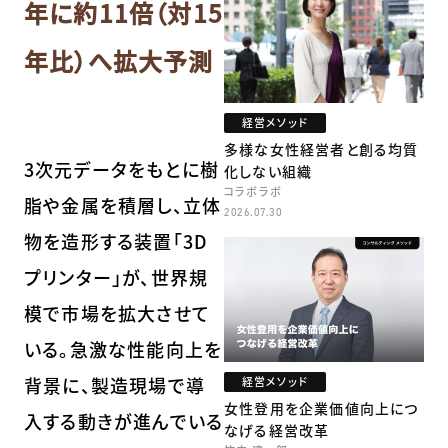
年に約11倍（対15
年比）へ拡大予測
経営メソッド
多様な女性経営者と創る均質
3次元データをもとに樹
化しない組織
コラボラボ
脂や金属を積層し、立体
2026.07.30
物を造形する装置「3D
プリンター」が、世界規
模で市場を拡大させて
いる。急激な性能向上を
背景に、製造現場で導
経営メソッド
女性登用を企業価値向上につ
入する動きが進んでいる
なげる経営改革