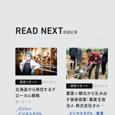
READ NEXT
関連記事
研究リポート
2023.09.12
研究リポート
2023.03.16
北海道から発信するグ
農業×観光から生み出
ローカル戦略
す価値提案：農業生産
北一ミート
法人 株式会社オルタナ
ビジョン
ティブファーム宮古
ビジネスモデル
農業
ビジネスモデル