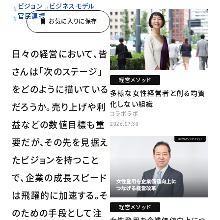
牧
ビジョン
ビジネスモデル
官民連携
日々の経営において、皆
さんは「次のステージ」
経営メソッド
をどのように描いている
多様な女性経営者と創る均質
化しない組織
だろうか。売り上げや利
コラボラボ
益などの数値目標も重
2026.07.30
要だが、その先を見据え
たビジョンを持つこと
で、企業の成長スピード
は飛躍的に加速する。そ
経営メソッド
のための手段として注