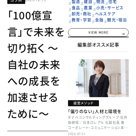
製造
建設
物流
住宅
食品
農業
小売・サービス
「100億宣
卸売・商社
ヘルスケア
教育・学習
金融
観光・宿泊
言」で未来を
VIEW MORE
切り拓く ～
編集部オススメ記事
自社の未来
への成長を
加速させる
経営メソッド
ために～
「偏りのない」人材と環境を
タナベコンサルティンググループ 社外
取締役／日本ロレアル 元副社長 兼
コーポレート・コミュニケーション本部
本部長／キャリアコンサルタント 井村
2026.07.31