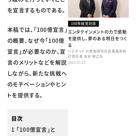
を宣言するものである。
100年経営対談
本稿では、「100億宣言」
エンタテインメントの力で感動
を提供し、夢のある明日をつく
の概要、なぜ今「100億
る
宣言」が必要なのか、宣
ハピネット 代表取締役社長兼最高執
行責任者 水谷 敏之氏
言のメリットなどを解説
2026.07.23
しながら、新たな挑戦へ
のモチベーションやヒン
トを提供する。
目次
1 「100億宣言」と