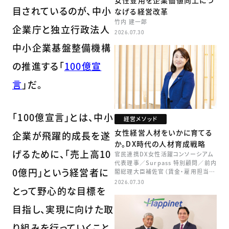
女性登用を企業価値向上につ
目されているのが、中小
なげる経営改革
竹内 建一郎
企業庁と独立行政法人
2026.07.30
中小企業基盤整備機構
の推進する「
100億宣
言
」だ。
「100億宣言」とは、中小
経営メソッド
女性経営人材をいかに育てる
企業が飛躍的成長を遂
か。DX時代の人材育成戦略
げるために、「売上高10
官民連携DX女性活躍コンソーシアム
代表理事／Surpass 特別顧問／前内
0億円」という経営者に
閣総理大臣補佐官（賃金・雇用担当）
矢田 稚子
2026.07.30
とって野心的な目標を
目指し、実現に向けた取
り組みを行っていくこと