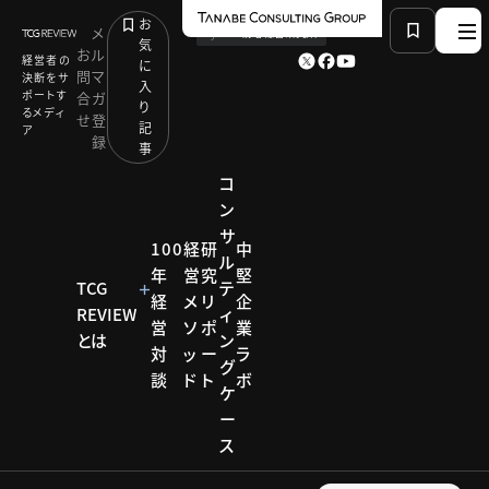
お
メ
by
TCG 戦略総合研究所
気
お
ル
経営者の
に
問
マ
決断をサ
入
ポートす
合
ガ
り
るメディ
せ
登
記
ア
録
事
コ
ン
サ
HOME
コラム
PICK UP TOPICS
100
経
研
中
ル
「100億宣言」で未来を切り拓く ～自社の未来への成
年
営
究
堅
長を加速させるために～
TCG
テ
経
メ
リ
企
REVIEW
ィ
営
ソ
ポ
業
とは
ン
対
ッ
ー
ラ
コラム
グ
談
ド
ト
ボ
ケ
PICK
ー
ス
UP