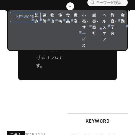
TOPICS
製
建
物
住
食
農
小
卸
ヘ
教
金
観
企業経営や市
KEYWORD
造
設
流
宅
品
業
売・
売・
ル
育・
融
光
場（マーケッ
サ
商
ス
学
宿
ト）について、
ー
社
ケ
習
泊
ビ
ア
話題の最新テ
ス
ーマを取り上
げるコラムで
す。
KEYWORD
コラム
2025.12.15