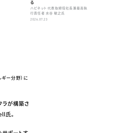
る
ハピネット 代表取締役社長兼最高執
行責任者 水谷 敏之氏
2026.07.23
ルギー分野）に
フラが構築さ
l氏。
をサポートす