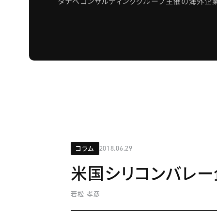
タナベコンサルティンググループ主催の海外企
コラム
2018.06.29
米国シリコンバレー
若松 孝彦