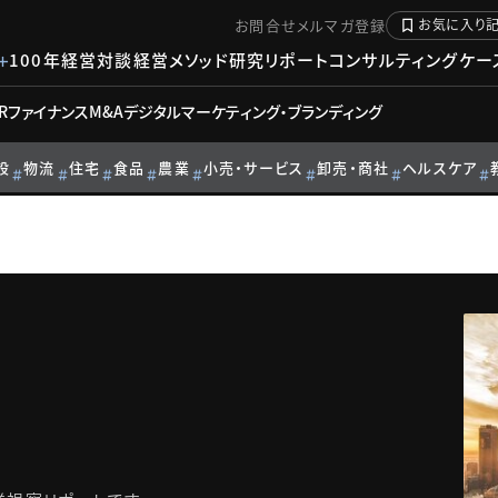
お問合せ
メルマガ登録
お気に入り
100年経営対談
経営メソッド
研究リポート
コンサルティングケー
R
ファイナンス
M&A
デジタル
マーケティング・ブランディング
設
物流
住宅
食品
農業
小売・サービス
卸売・商社
ヘルスケア
ト