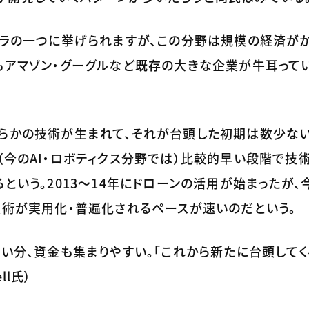
フラの一つに挙げられますが、この分野は規模の経済が
もアマゾン・グーグルなど既存の大きな企業が牛耳ってい
何らかの技術が生まれて、それが台頭した初期は数少な
（今のAI・ロボティクス分野では）比較的早い段階で技
という。2013～14年にドローンの活用が始まったが
技術が実用化・普遍化されるペースが速いのだという。
きい分、資金も集まりやすい。「これから新たに台頭してく
ll氏）