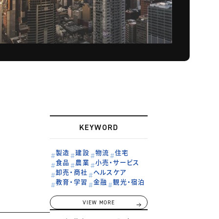
KEYWORD
製造
建設
物流
住宅
食品
農業
小売・サービス
卸売・商社
ヘルスケア
教育・学習
金融
観光・宿泊
VIEW MORE