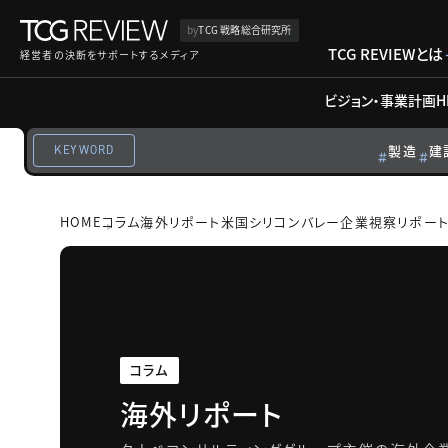
by
TCG 戦略総合研究所
TCG REVIEWとは
経営者の決断をサポートするメディア
ビジョン・事業計画
H
製造
建
KEYWORD
HOME
コラム
海外リポート
米国シリコンバレー企業視察リポー
コラム
海外リポート