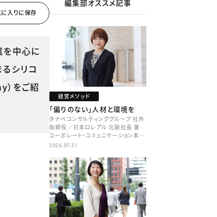
編集部オススメ記事
業を中心に
まるシリコ
emy）をご紹
経営メソッド
「偏りのない」人材と環境を
タナベコンサルティンググループ 社外
取締役／日本ロレアル 元副社長 兼
コーポレート・コミュニケーション本部
本部長／キャリアコンサルタント 井村
2026.07.31
牧