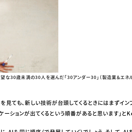
有望な30歳未満の30人を選んだ「30アンダー30」（製造業＆エネ
を見ても、新しい技術が台頭してくるときにはまずイン
ーションが出てくるという順番があると思います」とKel
じ。AIも同じ順序（で発展していく）でしょう。そして、AI