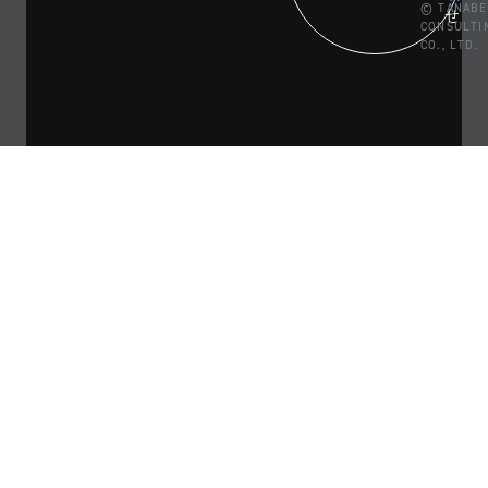
© TANABE
せ
CONSULTI
CO., LTD.