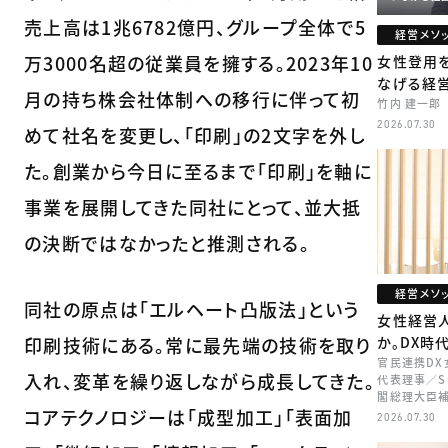
売上高は1兆6782億円、グループ全体で5
経営メソ
万3000名超の従業員を擁する。2023年10
女性登用
なげる経
月の持ち株会社体制への移行に伴って初
竹内 建一郎
2026.07.30
めて社名を変更し、「印刷」の2文字を外し
た。創業から今日に至るまで「印刷」を軸に
事業を展開してきた同社にとって、並大抵
の決断ではなかったと推測される。
経営メソ
同社の原点は「エルヘート凸版法」という
女性経営
印刷技術にある。常に最先端の技術を取り
か。DX時
官民連携DX
入れ、変革を繰り返しながら成長してきた。
代表理事／Su
閣総理大臣補
コアテクノロジーは「成型加工」「表面加
矢田 稚子
2026.07.30