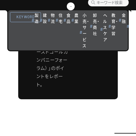
タナベコンサ
製
建
物
住
食
農
小
卸
ヘ
教
金
観
KEYWORD
ルティングが年
造
設
流
宅
品
業
売・
売・
ル
育・
融
光
に1度開催する
サ
商
ス
学
宿
ー
社
ケ
習
泊
「FCC
ビ
ア
FORUM（ファ
ス
ーストコールカ
ンパニーフォー
ラム）」のポイ
ントをレポー
ト。