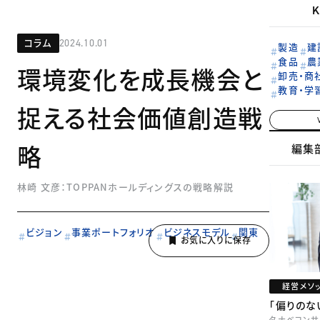
コラム
2024.10.01
製造
建
食品
農
環境変化を成長機会と
卸売・商
教育・学
捉える社会価値創造戦
略
編集
林崎 文彦：TOPPANホールディングスの戦略解説
ビジョン
事業ポートフォリオ
ビジネスモデル
関東
経営メソ
「偏りのな
タナベコンサ