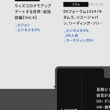
コラム
2024.02.28
ウィズコロナでアップ
DXフォーラム2024（キ
デートする世界：総括
タムラ、リコージャパ
前編【Vol.4】
ン、リーディング・ソリュ
ビジョン
ーションのデジタルトラ
ビジネスモデル
ビジネスモデル
ンスフォーメーション）
DX人材
マーケティングDX
長期ビ
経営計
DX・デ
HR・