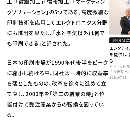
工」「微細加工」「情報加工」「マーケティン
グソリューション」の5つである。高度微細な
印刷技術を応用してエレクトロニクス分野
にも進出を果たし、「水と空気以外は何で
100年経
も印刷できる」と評された。
エンタテイ
を提供し、
る
日本の印刷市場が1990年代後半をピーク
ハピネット 
に縮小し続ける中、同社は一時的に収益率
行責任者 水
2026.07.23
を落としたものの、改革を徐々に進めて立
て直し、2000年を「第二の創業の時」と位
置付けて受注産業からの転換を図ってい
る。