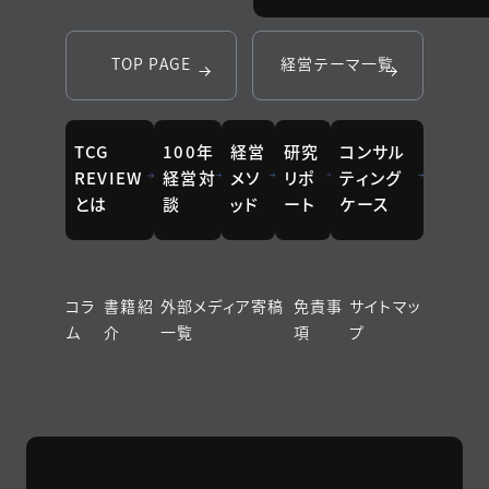
TOP PAGE
経営テーマ一覧
TCG
100年
経営
研究
コンサル
REVIEW
経営対
メソ
リポ
ティング
とは
談
ッド
ート
ケース
コラ
書籍紹
外部メディア寄稿
免責事
サイトマッ
ム
介
一覧
項
プ