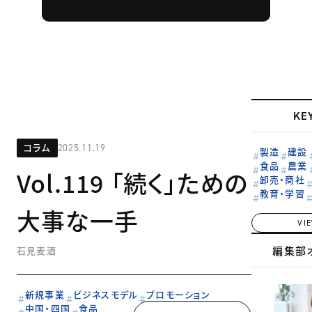
KE
コラム
2025.11.19
製造
建設
食品
農業
Vol.119 「続く」ための
卸売・商社
教育・学習
大事な一手
VI
編集部
石見麦酒
新規事業
ビジネスモデル
プロモーション
中国・四国
食品