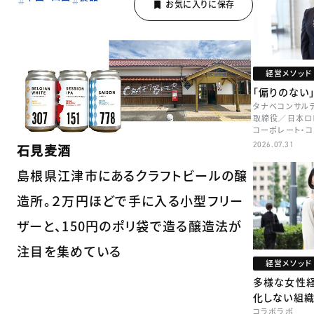
経営メソッド
「偏りのない
タナベコンサル
取締役／日本ロ
コーポレート・
本部長／キャリア
2026.07.31
石見麦酒
牧
島根県江津市にあるクラフトビールの醸
造所。２万円ほどで手に入る小型フリー
ザーと、150円のポリ袋で造る醸造法が
注目を集めている
経営メソッド
多様な女性
化しない組
コラボラボ