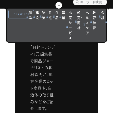
る！
製
建
物
住
食
農
小
卸
ヘ
教
金
観
地方企
KEYWORD
造
設
流
宅
品
業
売・
売・
ル
育・
融
光
サ
商
ス
学
宿
業の商
ー
社
ケ
習
泊
ビ
ア
機
ス
「日経トレンデ
ィ」元編集長
で商品ジャー
ナリストの北
村森氏が、地
方企業のヒッ
ト商品や、自
治体の取り組
みなどをご紹
介します。