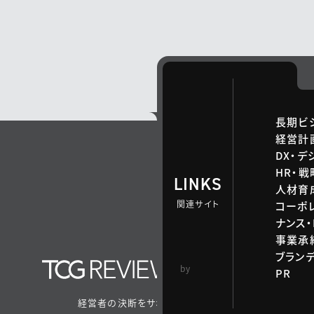
長期ビ
経営計
DX・デ
HR・
LINKS
人材育
関連サイト
コーポ
ナンス・
事業承継
ブラン
TCG 戦略総合研
by
PR
究所
経営者の決断をサポートするメディア