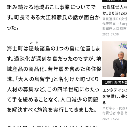
組み続ける地域おこし事業についてで
女性経営人
か。DX時代
す。町長である大江和彦氏の話が面白か
官民連携DX女
代表理事／Sur
った。
閣総理大臣補佐
矢田 稚子
2026.07.30
おき
海士町は
隠岐
諸島の1つの島に位置しま
す。過疎化が深刻な島だったのですが、地
域産品の商品化、若年層を含めた移住促
進、「大人の島留学」と名付けた町づくり
100年経営対
人材の募集など、この四半世紀にわたっ
エンタテイン
を提供し、夢
て手を緩めることなく、人口減少の問題
る
を解決すべく施策を実行してきました。
ハピネット 代
行責任者 水谷 
2026.07.23