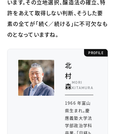
います。その立地選択、醸造法の確立、特
許をあえて取得しない判断、そうした要
素の全てが「続く／続ける」に不可欠なも
のとなっていますね。
PROFILE
北
村
MORI
森
KITAMURA
1966 年富山
県生まれ。慶
應義塾大学法
学部政治学科
卒業。「日経ト