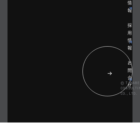
情
報
採
用
情
報
お
問
合
© TANABE
せ
CONSULTI
CO., LTD.