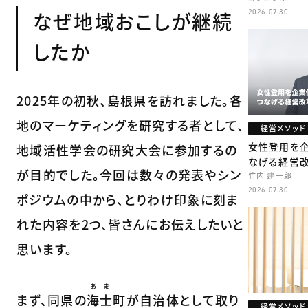
2026.07.30
なぜ地域おこしが継続
したか
2025年の初秋、島根県を訪れました。各
地のマーケティングを研究する者として、
経営メソッド
女性登用を
地域活性学会の研究大会に参加するの
なげる経営
が目的でした。今回は数々の発表やシン
竹内 建一郎
2026.07.30
ポジウムの中から、とりわけ印象に刻ま
れた内容を2つ、皆さんにお伝えしたいと
思います。
あま
まず、同県の
海士
町が自治体として取り
経営メソッド