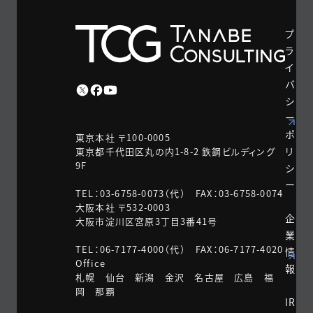
プ
ラ
イ
バ
シ
ー
ポ
東京本社 〒100-0005
リ
東京都千代田区丸の内1-8-2 鉃鋼ビルディング
9F
シ
ー
TEL：03-6758-0073（代） FAX：03-6758-0074
大阪本社 〒532-0003
企
大阪市淀川区宮原3丁目3番41号
業
TEL：06-7177-4000（代） FAX：06-7177-4020
情
Office
報
札幌 仙台 新潟 金沢 名古屋 広島 福
岡 那覇
IR