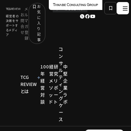
お
メ
by
TCG 戦略総合研究所
気
お
ル
経営者の
に
問
マ
決断をサ
入
ポートす
合
ガ
り
るメディ
せ
登
記
ア
録
事
コ
ン
サ
HOME
コラム
有識者連載
100
経
研
中
ル
旗を掲げる！ 地方企業の商機
年
営
究
堅
Vol.119 「続く」ための大事な一手
TCG
テ
経
メ
リ
企
REVIEW
ィ
営
ソ
ポ
業
とは
ン
対
ッ
ー
ラ
有識者連載
グ
談
ド
ト
ボ
ケ
旗を掲
ー
ス
げ