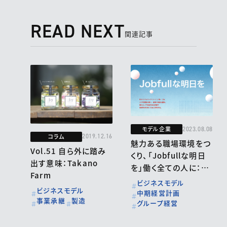
READ NEXT
関連記事
モデル企業
2023.08.08
コラム
2019.12.16
魅力ある職場環境をつ
Vol.51 自ら外に踏み
くり、「Jobfullな明日
出す意味：Takano
を」働く全ての人に：ジ
Farm
ャパンクリエイトグルー
ビジネスモデル
ビジネスモデル
プ
中期経営計画
事業承継
製造
グループ経営