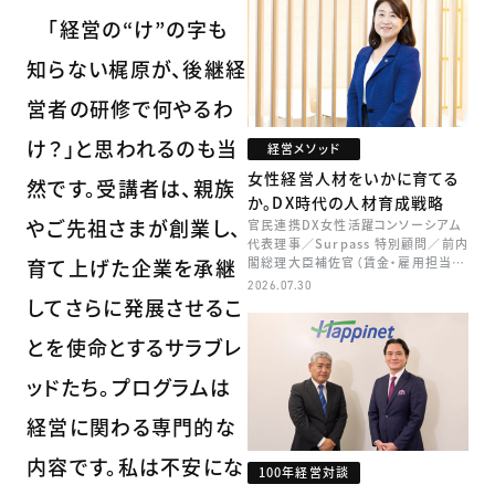
「経営の“け”の字も
知らない梶原が、後継経
営者の研修で何やるわ
け？」と思われるのも当
経営メソッド
女性経営人材をいかに育てる
然です。受講者は、親族
か。DX時代の人材育成戦略
やご先祖さまが創業し、
官民連携DX女性活躍コンソーシアム
代表理事／Surpass 特別顧問／前内
閣総理大臣補佐官（賃金・雇用担当）
育て上げた企業を承継
矢田 稚子
2026.07.30
してさらに発展させるこ
とを使命とするサラブレ
ッドたち。プログラムは
経営に関わる専門的な
内容です。私は不安にな
100年経営対談