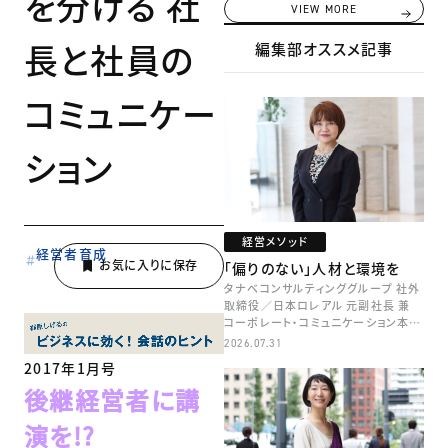
を分ける 社
VIEW MORE
長と社員の
編集部オススメ記事
コミュニケー
ション
経営メソッド
経営者育成
「偏りのない」人材と環境を
タナベコンサルティンググループ 社外
取締役／日本ロレアル 元副社長 兼
コーポレート・コミュニケーション本部
本部長／キャリアコンサルタント 井村
2026.07.31
牧
2017年1月号
後継経営者に講
演を!?