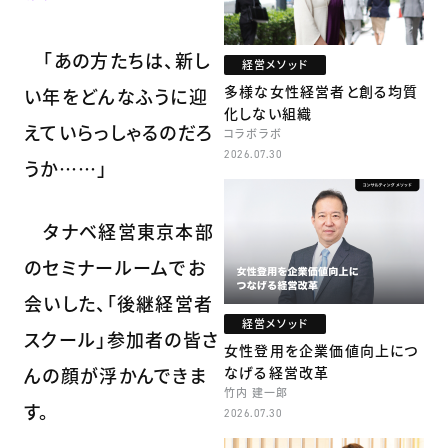
「あの方たちは、新し
経営メソッド
多様な女性経営者と創る均質
い年をどんなふうに迎
化しない組織
えていらっしゃるのだろ
コラボラボ
2026.07.30
うか……」
タナベ経営東京本部
のセミナールームでお
会いした、「後継経営者
経営メソッド
スクール」参加者の皆さ
女性登用を企業価値向上につ
なげる経営改革
んの顔が浮かんできま
竹内 建一郎
す。
2026.07.30