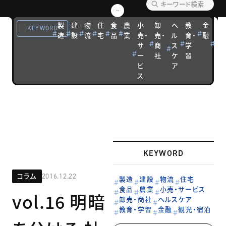
各分野の有識
者や、さまざ
製
建
物
住
食
農
小
卸
ヘ
教
金
観
KEYWORD
まな領域の専
造
設
流
宅
品
業
売・
売・
ル
育・
融
光
サ
商
ス
学
宿
門家による連
ー
社
ケ
習
泊
載です。
ビ
ア
ス
KEYWORD
コラム
2016.12.22
製造
建設
物流
住宅
食品
農業
小売・サービス
vol.16 明暗
卸売・商社
ヘルスケア
教育・学習
金融
観光・宿泊