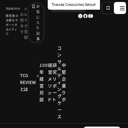
お
メ
by
TCG 戦略総合研究所
気
お
ル
経営者の
に
問
マ
決断をサ
入
ポートす
合
ガ
り
るメディ
せ
登
記
ア
録
事
コ
ン
サ
HOME
コラム
有識者連載
100
経
研
中
ル
vol.16 明暗を分ける 社長と社員のコミュニケーショ
年
営
究
堅
ン
TCG
テ
経
メ
リ
企
REVIEW
ィ
営
ソ
ポ
業
とは
ン
対
ッ
ー
ラ
コラム
グ
談
ド
ト
ボ
ケ
有識者
ー
ス
連載