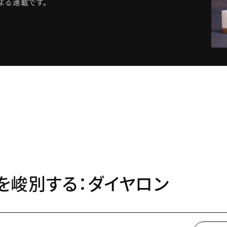
よる連載です。
手」を峻別する：ダイヤロン