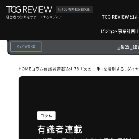
by
TCG 戦略総合研究所
TCG REVIEWとは
経営者の決断をサポートするメディア
ビジョン・事業計画
H
製造
建
KEYWORD
HOME
コラム
有識者連載
Vol.78 「次の一手」を峻別する：ダイ
コラム
有識者連載