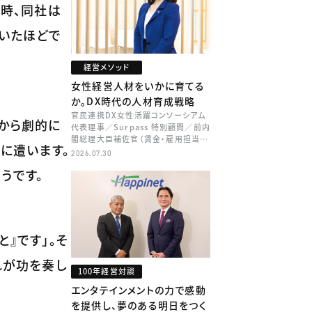
当時、同社は
ていたほどで
経営メソッド
女性経営人材をいかに育てる
か。DX時代の人材育成戦略
官民連携DX女性活躍コンソーシアム
機から劇的に
代表理事／Surpass 特別顧問／前内
閣総理大臣補佐官（賃金・雇用担当）
攻に遭います。
矢田 稚子
2026.07.30
うです。
』です」。そ
れが功を奏し
100年経営対談
エンタテインメントの力で感動
を提供し、夢のある明日をつく