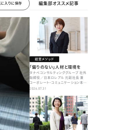
編集部オススメ記事
経営メソッド
「偏りのない」人材と環境を
タナベコンサルティンググループ 社外
取締役／日本ロレアル 元副社長 兼
コーポレート・コミュニケーション本部
本部長／キャリアコンサルタント 井村
2026.07.31
牧