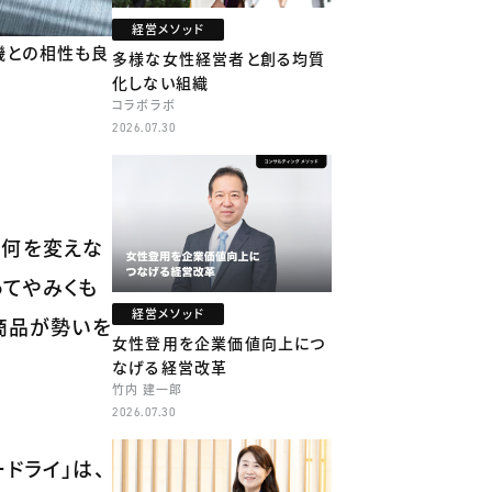
経営メソッド
機との相性も良
多様な女性経営者と創る均質
化しない組織
コラボラボ
2026.07.30
、何を変えな
ってやみくも
経営メソッド
商品が勢いを
女性登用を企業価値向上につ
なげる経営改革
竹内 建一郎
2026.07.30
ドライ」は、