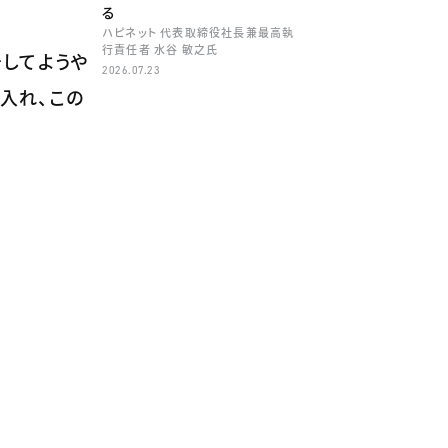
る
ハピネット 代表取締役社長兼最高執
行責任者 水谷 敏之氏
そしてようや
2026.07.23
を入れ、この