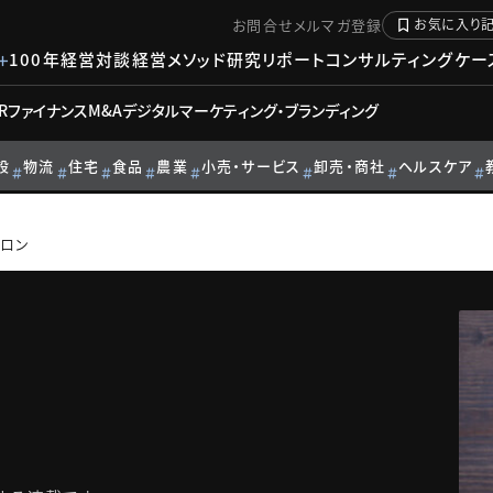
お問合せ
メルマガ登録
お気に入り
100年経営対談
経営メソッド
研究リポート
コンサルティングケー
R
ファイナンス
M&A
デジタル
マーケティング・ブランディング
設
物流
住宅
食品
農業
小売・サービス
卸売・商社
ヘルスケア
ヤロン