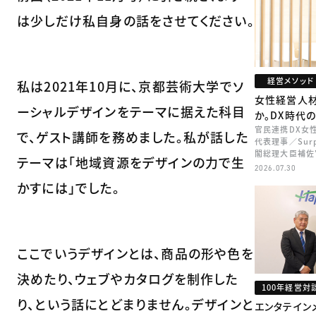
は少しだけ私自身の話をさせてください。
経営メソッド
私は2021年10月に、京都芸術大学でソ
女性経営人
ーシャルデザインをテーマに据えた科目
か。DX時代
官民連携DX女
で、ゲスト講師を務めました。私が話した
代表理事／Sur
閣総理大臣補佐
テーマは「地域資源をデザインの力で生
矢田 稚子
2026.07.30
かすには」でした。
ここでいうデザインとは、商品の形や色を
決めたり、ウェブやカタログを制作した
100年経営対
り、という話にとどまりません。デザインと
エンタテイン