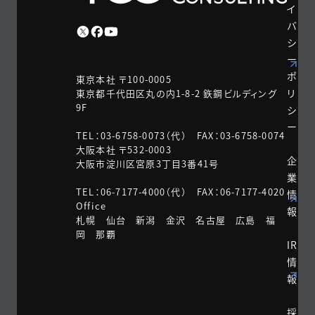
イ
バ
シ
ー
ポ
東京本社 〒100-0005
リ
東京都千代田区丸の内1-8-2 鉃鋼ビルディング
9F
シ
ー
TEL：03-6758-0073（代） FAX：03-6758-0074
大阪本社 〒532-0003
企
大阪市淀川区宮原3丁目3番41号
業
TEL：06-7177-4000（代） FAX：06-7177-4020
情
Office
報
札幌 仙台 新潟 金沢 名古屋 広島 福
岡 那覇
IR
情
報
採