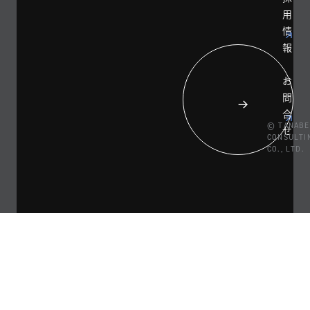
用
情
報
お
問
合
© TANABE
せ
CONSULTI
CO., LTD.