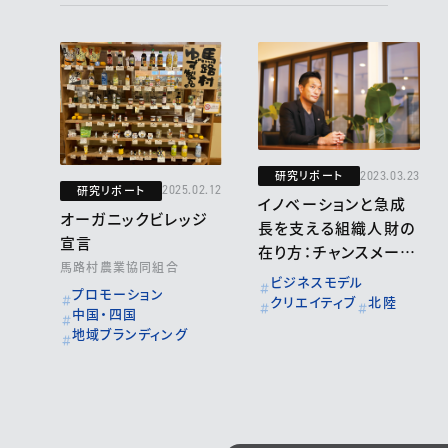
研究リポート
2023.03.23
研究リポート
2025.02.12
イノベーションと急成
オーガニックビレッジ
長を支える組織人財の
宣言
在り方：チャンスメーカ
馬路村農業協同組合
ー 株式会社
ビジネスモデル
プロモーション
クリエイティブ
北陸
中国・四国
地域ブランディング