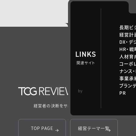
長期ビ
経営計
DX・デ
HR・
LINKS
人材育
関連サイト
コーポ
ナンス・
事業承継
ブラン
TCG 戦略総合研
by
PR
究所
経営者の決断をサポートするメディア
TOP PAGE
経営テーマ一覧