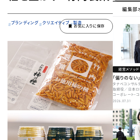
編集部
ブランディング
クリエイティブ
製造
経営メソッド
「偏りのない
タナベコンサル
取締役／日本ロ
コーポレート・
本部長／キャリア
2026.07.31
牧