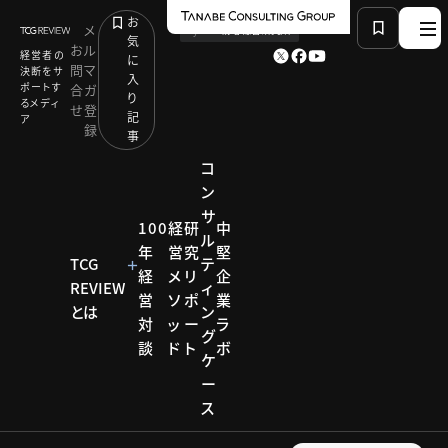
お
メ
by
TCG 戦略総合研究所
気
お
ル
経営者の
に
問
マ
決断をサ
入
ポートす
合
ガ
り
るメディ
せ
登
記
ア
録
事
コ
ン
サ
HOME
コラム
有識者連載
100
経
研
中
ル
Vol.75 デザインで自社を生かす：竹内製菓
年
営
究
堅
TCG
テ
経
メ
リ
企
REVIEW
ィ
営
ソ
ポ
業
とは
ン
コラム
対
ッ
ー
ラ
グ
談
ド
ト
ボ
有識者
ケ
ー
連載
ス
各分野の有識