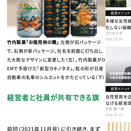
経営メソッド
多様な女性
化しない組
コラボラボ
2026.07.30
竹内製菓「お徳用柿の種」
左側が旧パッケージ
で、右側が新パッケージ。社名を前面に打ち出し
た大胆なデザインに変更した（左）。竹内製菓がO
EMで手掛けた「新型カキノタネ」。粒の形が日産
自動車の名車のシルエットをかたどっている（下）
経営メソッド
経営者と社員が共有できる旗
女性登用を
なげる経営
竹内 建一郎
2026.07.30
前回（2021年11月号）に引き続き、まず