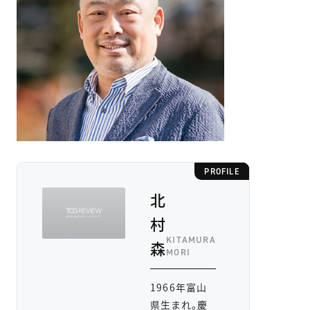
PROFILE
北
村
KITAMURA
森
MORI
1966年富山
県生まれ。慶