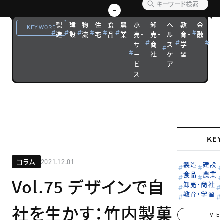
者や、さまざ
まな領域の専
製
建
物
住
食
農
小
卸
ヘ
教
金
観
KEYWORD
造
設
流
宅
品
業
売・
売・
ル
育・
融
光
門家による連
サ
商
ス
学
宿
載です。
ー
社
ケ
習
泊
ビ
ア
ス
KE
コラム
2021.12.01
製造
建設
食品
農業
Vol.75 デザインで自
卸売・商社
教育・学習
社を生かす：竹内製菓
VI