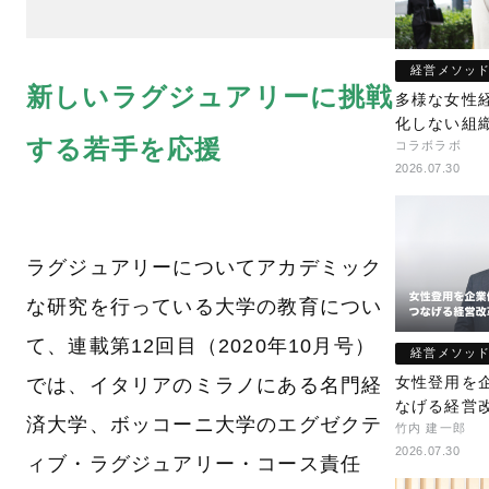
経営メソッ
新しいラグジュアリーに挑戦
多様な女性
化しない組
する若手を応援
コラボラボ
2026.07.30
ラグジュアリーについてアカデミック
な研究を行っている大学の教育につい
て、連載第12回目（2020年10月号）
経営メソッ
女性登用を
では、イタリアのミラノにある名門経
なげる経営
済大学、ボッコーニ大学のエグゼクテ
竹内 建一郎
2026.07.30
ィブ・ラグジュアリー・コース責任