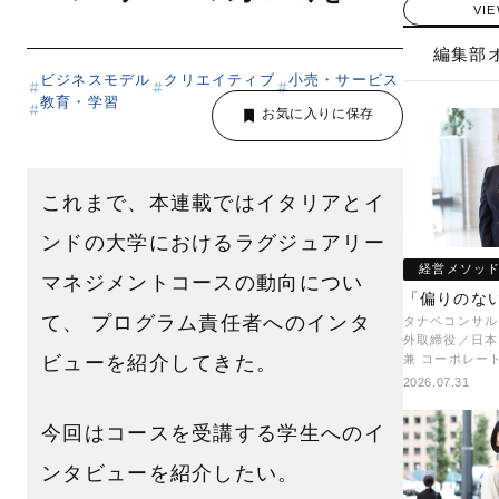
VI
編集部
ビジネスモデル
クリエイティブ
小売・サービス
教育・学習
これまで、本連載ではイタリアとイ
ンドの大学におけるラグジュアリー
経営メソッ
マネジメントコースの動向につい
「偏りのな
て、 プログラム責任者へのインタ
タナベコンサル
外取締役／日本
ビューを紹介してきた。
兼 コーポレー
ン本部本部長／
2026.07.31
ント 井村 牧
今回はコースを受講する学生へのイ
ンタビューを紹介したい。