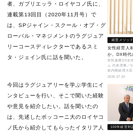
者、ガブリエッラ・ロイヤコノ氏に、
連載第13回目（2020年11月号）で
は、SPジャイン・スクール・オブ・グ
ローバル・マネジメントのラグジュア
経営メソッ
リーコースディレクターであるスミ
女性経営人
か。DX時
タ・ジェイン氏に話を聞いた。
官民連携DX女
ム 代表理事／S
前内閣総理大臣
担当） 矢田 稚
2026.07.30
今回はラグジュアリーを学ぶ学生にイ
ンタビューを行い、そこで聞いた経験
や意見を紹介したい。話を聞いたの
は、先述したボッコーニ大のロイヤコ
ノ氏から紹介してもらったイタリア人
100年経営対