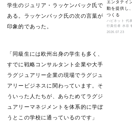
エンタテイ
学生のジュリア・ラッケンバック氏で
動を提供し
つくる
ある。ラッケンバック氏の次の言葉が
ハピネット 代
印象的であった。
行責任者 水谷 
2026.07.23
「同級生には欧州出身の学生も多く、
すでに戦略コンサルタント企業や大手
ラグジュアリー企業の現場でラグジュ
アリービジネスに関わっています。そ
ういった人たちが、あらためてラグジ
ュアリーマネジメントを体系的に学ぼ
うとこの学校に通っているのです」