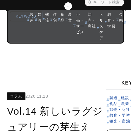
者や、さまざ
まな領域の専
製
建
物
住
食
農
小
卸
ヘ
教
金
観
KEYWORD
造
設
流
宅
品
業
売・
売・
ル
育・
融
光
門家による連
サー
商社
ス
学習
宿
載です。
ビス
ケ
ア
KE
コラム
2020.11.18
製造
建設
食品
農業
Vol.14 新しいラグジ
卸売・商社
教育・学習
観光・宿泊
ュアリーの芽生え