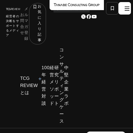
お
メ
by
TCG 戦略総合研究所
気
お
ル
経営者の
に
問
マ
決断をサ
入
ポートす
合
ガ
り
るメディ
せ
登
記
ア
録
事
コ
ン
サ
HOME
コラム
有識者連載
100
経
研
中
ル
Vol.14 新しいラグジュアリーの芽生え
年
営
究
堅
TCG
テ
経
メ
リ
企
REVIEW
ィ
営
ソ
ポ
業
とは
ン
コラム
対
ッ
ー
ラ
グ
談
ド
ト
ボ
有識者
ケ
ー
連載
ス
各分野の有識