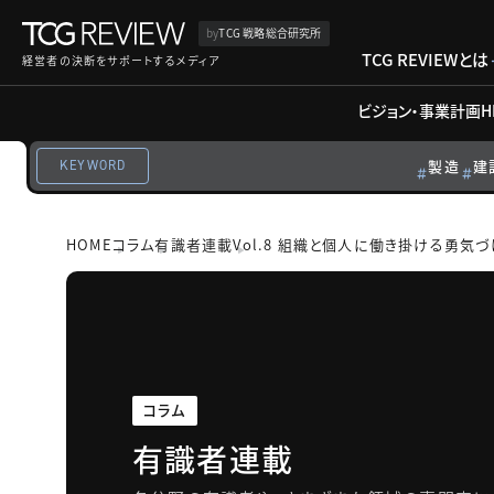
by
TCG 戦略総合研究所
TCG REVIEWとは
経営者の決断をサポートするメディア
ビジョン・事業計画
H
製造
建
KEYWORD
HOME
コラム
有識者連載
Vol.8 組織と個人に働き掛ける勇気づ
コラム
有識者連載