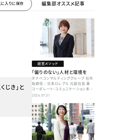
編集部オススメ記事
経営メソッド
「偏りのない」人材と環境を
タナベコンサルティンググループ 社外
取締役／日本ロレアル 元副社長 兼
くじき」と
コーポレート・コミュニケーション本部
本部長／キャリアコンサルタント 井村
2026.07.31
牧