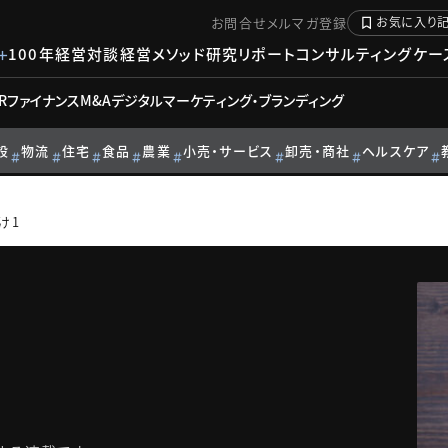
お問合せ
メルマガ登録
お気に入り
100年経営対談
経営メソッド
研究リポート
コンサルティングケー
R
ファイナンス
M&A
デジタル
マーケティング・ブランディング
設
物流
住宅
食品
農業
小売・サービス
卸売・商社
ヘルスケア
け1