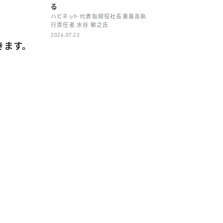
る
ハピネット 代表取締役社長兼最高執
行責任者 水谷 敏之氏
2026.07.23
きます。