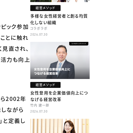
経営メソッド
多様な女性経営者と創る均質
化しない組織
ンピック参加
コラボラボ
2026.07.30
なことに触れ
く見直され、
の活力も向上
経営メソッド
女性登用を企業価値向上につ
2002年
なげる経営改革
竹内 建一郎
味しながら
2026.07.30
」と定義し