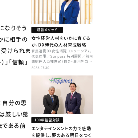
になりそう
経営メソッド
確かに相手の
女性経営人材をいかに育てる
か。DX時代の人材育成戦略
見受けられま
官民連携DX女性活躍コンソーシアム
代表理事／Surpass 特別顧問／前内
）」「信頼」
閣総理大臣補佐官（賃金・雇用担当）
矢田 稚子
2026.07.30
て自分の思
んは厳しい態
100年経営対談
法である前
エンタテインメントの力で感動
を提供し、夢のある明日をつく