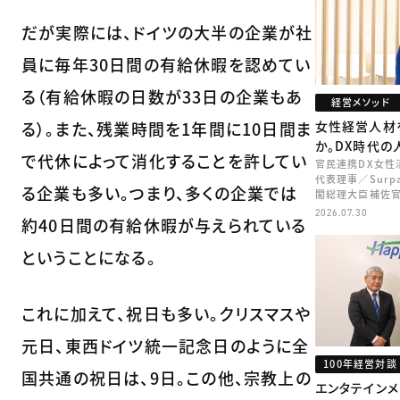
だが実際には、ドイツの大半の企業が社
員に毎年30日間の有給休暇を認めてい
る（有給休暇の日数が33日の企業もあ
経営メソッド
る）。また、残業時間を1年間に10日間ま
女性経営人材
か。DX時代
で代休によって消化することを許してい
官民連携DX女性
代表理事／Surp
る企業も多い。つまり、多くの企業では
閣総理大臣補佐官
矢田 稚子
2026.07.30
約40日間の有給休暇が与えられている
ということになる。
これに加えて、祝日も多い。クリスマスや
元日、東西ドイツ統一記念日のように全
100年経営対談
国共通の祝日は、9日。この他、宗教上の
エンタテイン