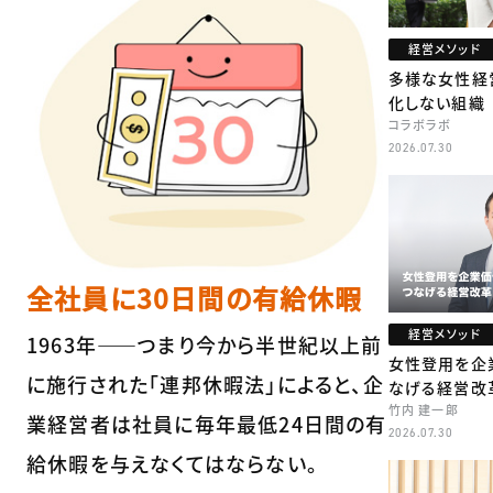
経営メソッド
多様な女性経
化しない組織
コラボラボ
2026.07.30
全社員に30日間の有給休暇
経営メソッド
1963年――つまり今から半世紀以上前
女性登用を企
に施行された「連邦休暇法」によると、企
なげる経営改
竹内 建一郎
業経営者は社員に毎年最低24日間の有
2026.07.30
給休暇を与えなくてはならない。