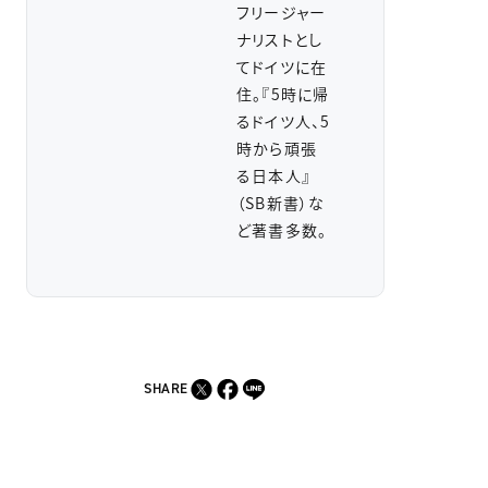
フリージャー
ナリストとし
てドイツに在
住。『5時に帰
るドイツ人、5
時から頑張
る日本人』
（SB新書）な
ど著書多数。
SHARE