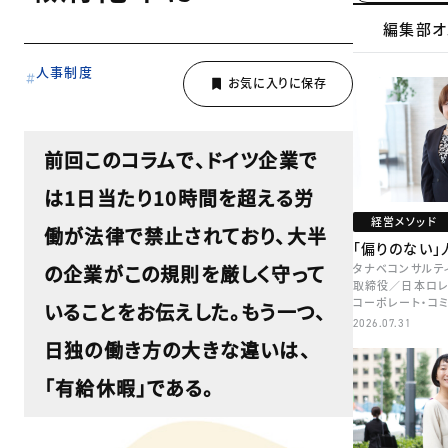
編集部オ
人事制度
前回このコラムで、ドイツ企業で
は1日当たり10時間を超える労
経営メソッド
働が法律で禁止されており、大半
「偏りのない」
の企業がこの規則を厳しく守って
タナベコンサルテ
取締役／日本ロレ
コーポレート・コ
いることをお伝えした。もう一つ、
本部長／キャリア
2026.07.31
牧
日独の働き方の大きな違いは、
「有給休暇」である。