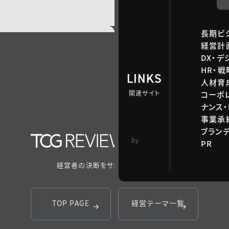
長期ビ
経営計
DX・デ
HR・
LINKS
人材育
関連サイト
コーポ
ナンス・
事業承継
ブラン
TCG 戦略総合研
by
PR
究所
経営者の決断をサポートするメディア
TOP PAGE
経営テーマ一覧