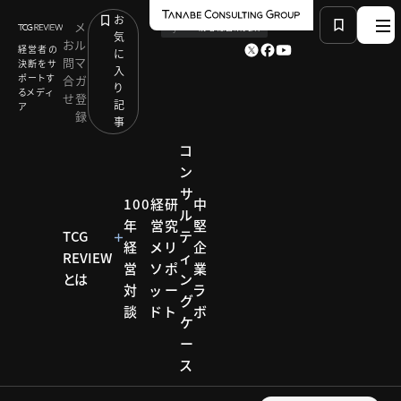
お
メ
by
TCG 戦略総合研究所
気
お
ル
経営者の
に
問
マ
決断をサ
入
ポートす
合
ガ
り
るメディ
せ
登
記
ア
録
事
コ
ン
サ
HOME
コラム
有識者連載
100
経
研
中
ル
vol.2 ドイツの有給休暇消化率は100%
年
営
究
堅
TCG
テ
経
メ
リ
企
REVIEW
ィ
営
ソ
ポ
業
とは
ン
コラム
対
ッ
ー
ラ
グ
談
ド
ト
ボ
有識者
ケ
ー
連載
ス
各分野の有識