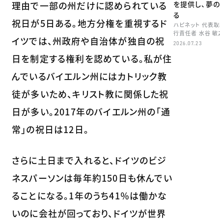
理由で一部の州だけに認められている
を提供し、夢
る
祝日が5日ある。地方分権を重視するド
ハピネット 代表
行責任者 水谷 敏
イツでは、州政府や自治体が独自の祝
2026.07.23
日を制定する権利を認めている。私が住
んでいるバイエルン州にはカトリック教
徒が多いため、キリスト教に関係した祝
日が多い。2017年のバイエルン州の「通
常」の祝日は12日。
さらに土日まで入れると、ドイツのビジ
ネスパーソンは毎年約150日も休んでい
ることになる。1年のうち41％は働かな
いのに会社が回っており、ドイツが世界