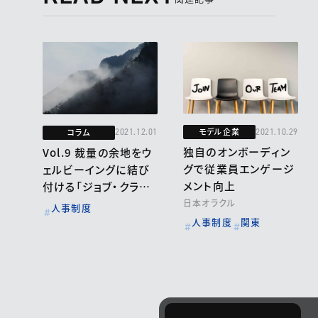
モデル企業
コラム
2021.10.29
2021.12.01
独自のオンボーディン
Vol.9 裁量の余地をウ
グで従業員エンゲージ
ェルビーイングに結び
メント向上
付ける「ジョブ・クラフ
ティング」
日本オラクル
人事制度
人事制度
関東