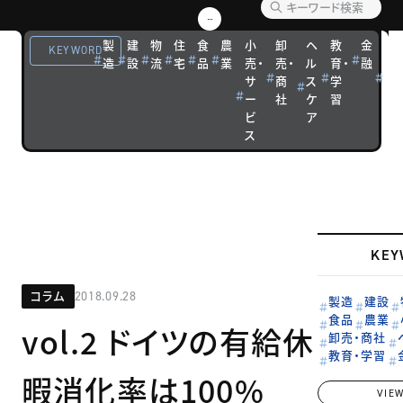
者や、さまざ
まな領域の専
製
建
物
住
食
農
小
卸
ヘ
教
金
観
KEYWORD
造
設
流
宅
品
業
売・
売・
ル
育・
融
光
門家による連
サ
商
ス
学
宿
載です。
ー
社
ケ
習
泊
ビ
ア
ス
KEY
コラム
2018.09.28
製造
建設
食品
農業
vol.2 ドイツの有給休
卸売・商社
教育・学習
暇消化率は100%
VIE