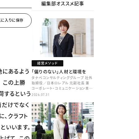
編集部オススメ記事
経営メソッド
地にあるよう
「偏りのない」人材と環境を
タナベコンサルティンググループ 社外
 この上勝
取締役／日本ロレアル 元副社長 兼
コーポレート・コミュニケーション本部
荷するという
本部長／キャリアコンサルタント 井村
2026.07.31
牧
籍だけでなく
に、クラフト
といいます。
上げて、この