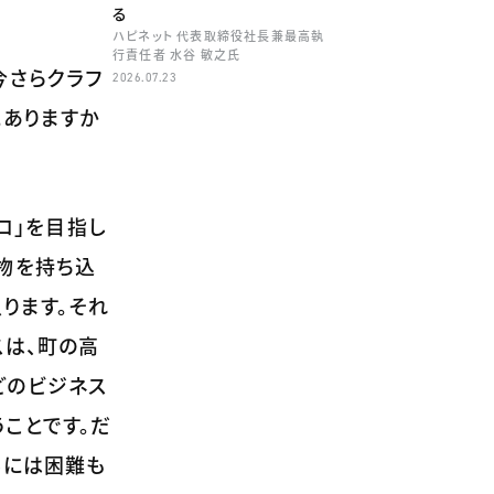
る
ハピネット 代表取締役社長兼最高執
行責任者 水谷 敏之氏
今さらクラフ
2026.07.23
にありますか
ロ」を目指し
物を持ち込
ります。それ
スは、町の高
どのビジネス
ことです。だ
みには困難も