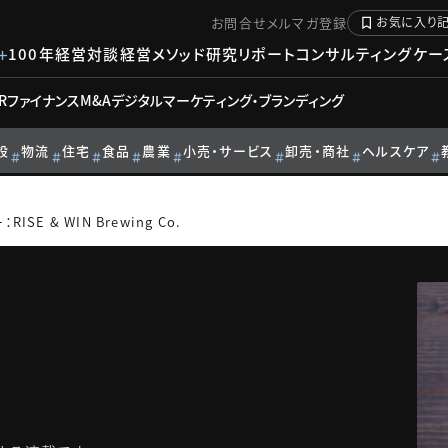
お問合せ
メルマガ登録
お気に入り
100年経営対談
経営メソッド
研究リポート
コンサルティングケー
R
ファイナンス
M&A
デジタル
マーケティング・ブランディング
設
物流
住宅
食品
農業
小売・サービス
卸売・商社
ヘルスケア
SE & WIN Brewing Co.