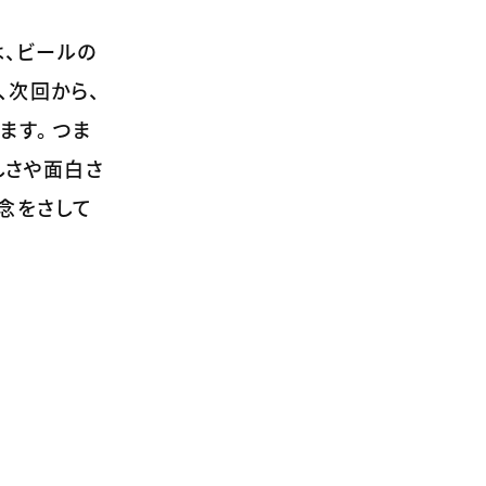
は、ビールの
、次回から、
ます。 つま
しさや面白さ
念をさして