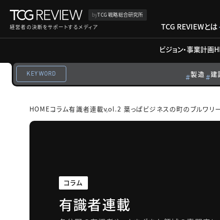
by
TCG 戦略総合研究所
TCG REVIEWとは
経営者の決断をサポートするメディア
ビジョン・事業計画
H
製造
建
KEYWORD
HOME
コラム
有識者連載
vol.2 葉っぱビジネスの町のブルワリー：RI
コラム
有識者連載