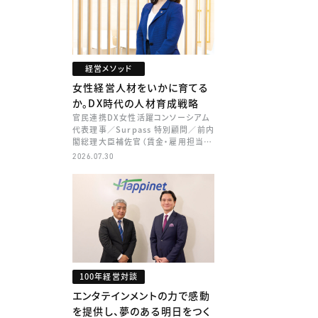
経営メソッド
女性経営人材をいかに育てる
か。DX時代の人材育成戦略
官民連携DX女性活躍コンソーシアム
代表理事／Surpass 特別顧問／前内
閣総理大臣補佐官（賃金・雇用担当）
矢田 稚子
2026.07.30
100年経営対談
エンタテインメントの力で感動
を提供し、夢のある明日をつく